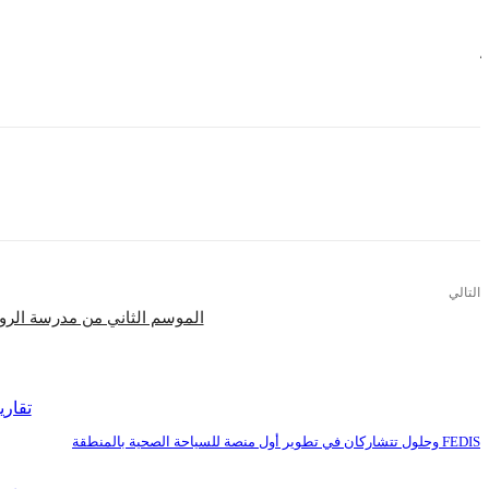
الشراء من متجر CS: يمكن للاعبين التراجع عن عمليات معينة، مثل شراء الأسلحة وترقيات الدروع.
كما يعرض التحديث أيضًا إعادة صياغة مهارات شخصية ” Santino”، حيث ستسمح مهارة ” Shape Splitter” المعاد صياغتها للاعبين بإنشاء تمثال متحرك لـ “Santino” ووضع علامة على العدو عند تدمير الدمية.
التالي
الموسم الثاني من مدرسة الروا
اقرأ المزيد
تقاري
FEDIS وحلول تتشاركان في تطوير أول منصة للسياحة الصحية بالمنطقة