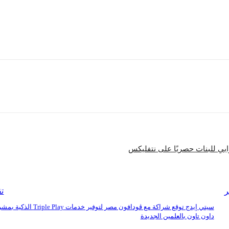
شارك
بي للبنات حصريًا على نتفليكس
ر
تق
سيتي إيدج توقع شراكة مع ڤودافون مصر لتوفير خدمات iple Play
داون تاون بالعلمين الجديدة