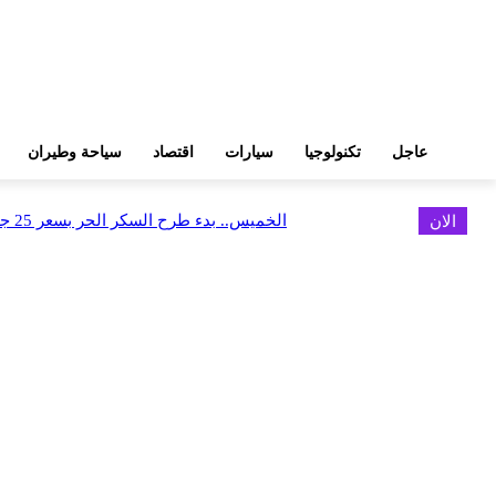
عاجل
تكنولوجيا
سيارات
اقتصاد
سياحة وطيران
الان
الخميس.. بدء طرح السكر الحر بسعر 25 جنيهًا للكيلو
اخر الاخبار
البورصة وجهاز التمثيل التجاري يروجان لسوق المال وجذب الاستثمارات الأجن
أغسطس 6, 2026
FEDIS وحلول تتشاركان في تطوير أول منصة للسياحة الصحية بالمنطقة
أغسطس 6, 2026