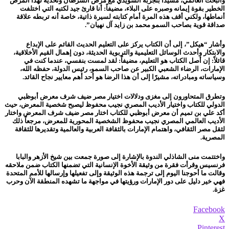
والبحث العالمي، مشيداً بتجربة السويدي مع مرض السرطان وتحديه لهذا المرض
الخطير بقوة إيمانه وصبره على البلاء، مضيفاً: أنا قارئ جيد لكتبه التي اختلفت
أنماطها، ولكني أقف هذه المرة أمام كتابته لسيرة ذاتية، خاصة أنه تربطه علاقة
صداقة قوية بصاحب السمو محمد بن زايد آل نهيان”.
وأشار “هيكل”، إلى أن الكتاب يركز على التعليم الحديث القائم على الإبداع
والابتكار وأحدث الوسائل التعليمية والتربوية الحديثة، دون إهمال القيم الأخلاقية،
قائلاً: إن أصل الكتاب هو التعليم، مضيفاً: لقد لمست بنفسي، عندما كنت في
الإمارات، الرضاء الشعبي الكبير عن صاحب السمو، رئيس الدولة، حفظه الله،
وسياساته ومبادراته، مشيرًا إلى أن هذا الرضا هو أحد أهم معايير نجاح القائد.
وتطرق المتحاورون إلى مغزى ودلالات اختيار مصر ضيف شرف معرض أبوظبي
الدولي للكتاب واختيار الأديب المصري نجيب محفوظ ليصبح شخصية المعرض، حيث
أكد علي بن تميم أن معرض أبوظبي للكتاب اختار مصر ضيف شرف المعرض واختار
الأديب العالمي المصري نجيب محفوظ الشخصية المحورية للمعرض، مرجعاً ذلك
لثقل مصر الثقافي، واهتمام الإمارات بالثقافة العربية والعالمية وتقديرها للثقافة
المصرية.
واختتمت منى الشاذلي الندوة بالإشارة إلى صورة جمعت بين شيخ الأزهر والبابا
فرنسيس وقرأت فقرة من وثيقة الأخوة الإنسانية التي تضمنها الكتاب ضمن ملاحقه
وقالت ما أحوجنا اليوم إلى ترجمة هذه الوثيقة وإلى تفعيلها وإرسالها للأمم المتحدة
فهي خير دليل على دور الإمارات ورؤيتها في مواجهة ما تشهده المنطقة الآن وحرب
غزة.
Facebook
X
Pinterest