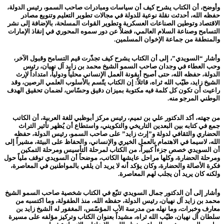
وأوضح، أن الكتاب يشرح كيف أن سياسات ومبادرات صاحب السمو، رئيس الدولة،
حفظه الله، أحدثت نقلة نوعية للدولة في مجالات تطوير التعليم وتنويع مصادر
الاقتصاد وتوطين الصناعات العسكرية وتطوير القوات المسلحة، بالإضافة إلى نشر
التسامح وصناعة السلام العالمي، فضلاً عن دور سموه المحوري في إنقاذ الإمارات
والمنطقة من جماعة الإخوان المسلمين.
وأشار “السويدي”، إلى أن الكتاب يشرح كيف تجذّرت قيم التسامح وقبول الآخر،
وحب العطاء في وجدان صاحب السمو الشيخ محمد بن زايد آل نهيان، رئيس
الدولة، حفظه الله، حتى أصبح أيقونة العمل الإنساني محلياً ودولياً، امتداداً لإرث
الشيخ زايد، طيّب الله ثراه، قائلاً: إن الكتاب يتّسم بالأسلوب العلمي الرصين، وقد
راعيت أن تكون كل كلمة فيه مكتوبة بميزان دقيق وحسّاس، لضمان تحقيق الهدف
الوطني المرجو منه.
من جهته، أكد الدكتور علي بن تميم، رئيس مركز أبوظبي للغة العربية، أن الكاتب
جمع في كتابه بين البعدين التاريخي والتكويني، واستطاع أن يُظهر تأثير التراث
الحضاري والثقافي لدولة و”إرث زايد” على صاحب السمو، رئيس الدولة، حفظه
الله، لاسيما في الاهتمام بالعمل الخيري والإنساني، والحفاظ على البيئة، مشيراً إلى
أن السويدي خصص جزءاً كبيراً، من الكتاب لمرحلة التأسيس ومرحلة التمكين
ومرحلة الحضارة، وكلها مراحل عايشها الكاتب، موضحاً أن السويدي توقف ملياً حول
فكرة الأصالة والحضارة، وكان يؤكد أنه لا يريد أن يلقي بالمواطنين في المعاصرة،
ولكنه كان يريد أن يجلب لهم المعاصرة.
وأشار إلى أن الدكتور جمال السويدي تتبّع في الكتاب شخصية صاحب السمو الشيخ
محمد بن زايد آل نهيان، رئيس الدولة، حفظه الله، منذ الطفولة، وما اكتسبه من
معارف وخبرات، وما نهله من مدرسة الأب المؤسّس، المغفور له الشيخ زايد بن
سلطان آل نهيان، طيّب الله ثراه، مشيداً بعنوان الكتاب وتركيز مؤلفه على مسيرة