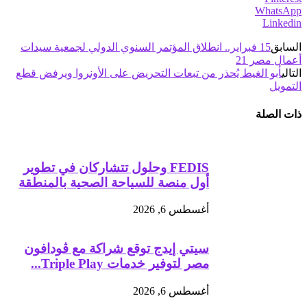
WhatsApp
Linkedin
السابق
15 فبراير.. انطلاق المؤتمر السنوي الدولي لجمعية سيدات
أعمال مصر 21
التالي
أبو الغيط يُحذر من تبعات التحريض على الأونروا ويرفض قطع
التمويل
ذات الصلة
FEDIS وحلول تتشاركان في تطوير
أول منصة للسياحة الصحية بالمنطقة
أغسطس 6, 2026
سيتي إيدج توقع شراكة مع ڤودافون
مصر لتوفير خدمات Triple Play...
أغسطس 6, 2026