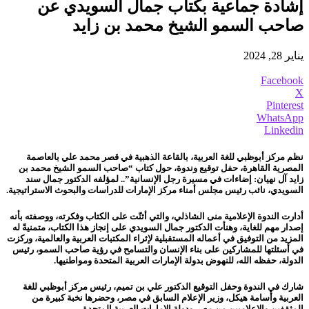
إشادة جماعية بكتاب جمال السويدي عن
صاحب السمو الشيخ محمد بن زايد
يناير 28, 2024
Facebook
X
Pinterest
WhatsApp
Linkedin
نظم مركز أبوظبي للغة العربية، بالقاعة الذهبية في قصر محمد علي بالعاصمة
المصرية القاهرة، حفل توقيع وندوة، حول كتاب “صاحب السمو الشيخ محمد بن
زايد آل نهيان: إضاءات في مسيرة رجل الإنسانية”.. لمؤلفه الدكتور جمال سند
السويدي، نائب رئيس مجلس أمناء مركز الإمارات للدراسات والبحوث الاستراتيجية.
أدارت الندوة الإعلامية منى الشاذلي، والتي أثنّت على الكتاب وفكرته، ووصفته بأنه
إصدار مهم للغاية، وهنأت الدكتور جمال السويدي على إنجاز هذا الكتاب، متمنيةً له
المزيد من التوفيق في أعماله المستقبلية لإثراء المكتبات العربية والعالمية، وركزت
في أسئلتها للمشاركين على بناء الإنسان والتسامح في رؤية صاحب السمو، رئيس
الدولة، حفظه الله، للنهوض بدولة الإمارات العربية المتحدة ومواطنيها.
شارك في الندوة وحفل التوقيع الدكتور علي بن تميم، رئيس مركز أبوظبي للغة
العربية وأسامة هيكل، وزير الإعلام السابق في مصر، وحضرها نخبة كبيرة من
المثقفين والإعلاميين من مصر ودولة الإمارات العربية المتحدة.