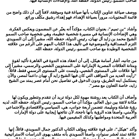
صاحب السمو، رئيس الدولة، حفظه الله، والإضاءات الإنسانية فيها.
ووصف صياغة عناوين الكتاب بأنها صياغة فنية وموفقة، لافتاً إلى أن ذلك واضح من
قائمة المحتويات، مروراً بصياغة الإهداء، فهو إهداء رشيق مكثّف ورائع.
وأشاد “بن تميم”، بعنوان الكتاب، مؤكداً أنه يعبّر عن المضمون ويعكس الفكرة،
وهي الإضاءات الإنسانية في مسيرة شخصية عظيمة، وهي شخصية صاحب السمو
الشيخ محمد بن زايد أل نهيان، رئيس الدولة، حفظه الله، مشيراً إلى أن السويدي
التزم المصداقية والموضوعية في تأليف هذا الكتاب المهم على الرغم من علاقته
الشخصية الوطيدة مع صاحب السمو، رئيس الدولة، حفظه الله.
من جانبه، أشار أسامة هيكل، إلى أن انعقاد هذه الندوة في القاهرة تأكيد لقوة
ومتانة العلاقات المصرية الإماراتية على المستويين الشعبي والرسمي، مشيراً إلى
أنها علاقات على المستوى الشعبي، وليست على المستوى الرسمي فقط، قائلاً:
“رأيت العديد من المواقف التي كان فيها الشيخ زايد آل نهيان داعماً لمصر، والآن
يستكمل ابنه الطريق، ودون الدخول في تفاصيل نحن أمام عصر يمتد من الشيخ
زايد، خاصة التعاون مع مصر”.
وأضاف أن الكتاب يعد روشتة مهمة لكل دولة تريد أن تتقدم وتتطور ويكون لها
مكانة لائقة بين دول العالم، مؤكداً أن صاحب السمو، رئيس الدولة، حفظه الله، لديه
رؤية شاملة وسليمة، تتضمن أربعة جوانب، هي، السياسي والاقتصادي والاجتماعي
والأمني، واصفاً هذه الرؤية بأنها ناجحة، لأن نتائجها إيجابية على دولة الإمارات
العربية المتحدة ومواطنيها وكذلك المقيمين فيها.
وأكد “هيكل”، على قوة علاقته بمؤلف الكتاب الدكتور جمال السويدي، قائلاً، إنها
علاقة تمتد لعشر سنوات، واصفاً السويدي بأنه مثقف يهوى الدراسات الاستراتيجية