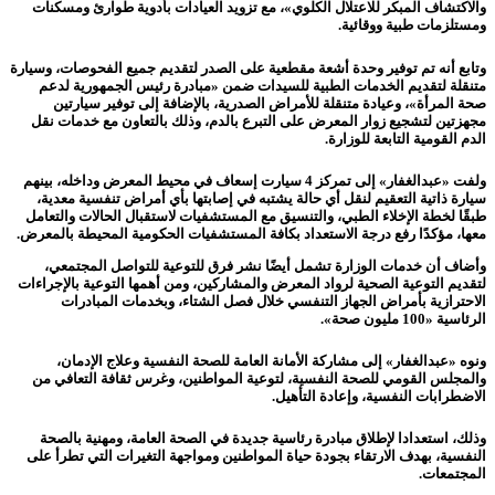
والاكتشاف المبكر للاعتلال الكلوي»، مع تزويد العيادات بأدوية طوارئ ومسكنات
ومستلزمات طبية ووقائية.
وتابع أنه تم توفير وحدة أشعة مقطعية على الصدر لتقديم جميع الفحوصات، وسيارة
متنقلة لتقديم الخدمات الطبية للسيدات ضمن «مبادرة رئيس الجمهورية لدعم
صحة المرأة»، وعيادة متنقلة للأمراض الصدرية، بالإضافة إلى توفير سيارتين
مجهزتين لتشجيع زوار المعرض على التبرع بالدم، وذلك بالتعاون مع خدمات نقل
الدم القومية التابعة للوزارة.
ولفت «عبدالغفار» إلى تمركز 4 سيارت إسعاف في محيط المعرض وداخله، بينهم
سيارة ذاتية التعقيم لنقل أي حالة يشتبه في إصابتها بأي أمراض تنفسية معدية،
طبقًا لخطة الإخلاء الطبي، والتنسيق مع المستشفيات لاستقبال الحالات والتعامل
معها، مؤكدًا رفع درجة الاستعداد بكافة المستشفيات الحكومية المحيطة بالمعرض.
وأضاف أن خدمات الوزارة تشمل أيضًا نشر فرق للتوعية للتواصل المجتمعي،
لتقديم التوعية الصحية لرواد المعرض والمشاركين، ومن أهمها التوعية بالإجراءات
الاحترازية بأمراض الجهاز التنفسي خلال فصل الشتاء، وبخدمات المبادرات
الرئاسية «100 مليون صحة».
ونوه «عبدالغفار» إلى مشاركة الأمانة العامة للصحة النفسية وعلاج الإدمان،
والمجلس القومي للصحة النفسية، لتوعية المواطنين، وغرس ثقافة التعافي من
الاضطرابات النفسية، وإعادة التأهيل.
وذلك، استعدادا لإطلاق مبادرة رئاسية جديدة في الصحة العامة، ومهنية بالصحة
النفسية، بهدف الارتقاء بجودة حياة المواطنين ومواجهة التغيرات التي تطرأ على
المجتمعات.