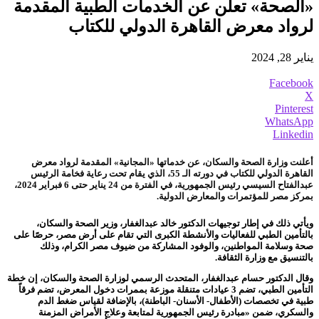
«الصحة» تعلن عن الخدمات الطبية المقدمة
لرواد معرض القاهرة الدولي للكتاب
يناير 28, 2024
Facebook
X
Pinterest
WhatsApp
Linkedin
أعلنت وزارة الصحة والسكان، عن خدماتها «المجانية» المقدمة لرواد معرض
القاهرة الدولي للكتاب في دورته الـ 55، الذي يقام تحت رعاية فخامة الرئيس
عبدالفتاح السيسي رئيس الجمهورية، في الفترة من 24 يناير حتى 6 فبراير 2024،
بمركز مصر للمؤتمرات والمعارض الدولية.
ويأتي ذلك في إطار توجيهات الدكتور خالد عبدالغفار، وزير الصحة والسكان،
بالتأمين الطبي للفعاليات والأنشطة الكبرى التي تقام على أرض مصر، حرصًا على
صحة وسلامة المواطنين، والوفود المشاركة من ضيوف مصر الكرام، وذلك
بالتنسيق مع وزارة الثقافة.
وقال الدكتور حسام عبدالغفار، المتحدث الرسمي لوزارة الصحة والسكان، إن خطة
التأمين الطبي، تضم 3 عيادات متنقلة موزعة بممرات دخول المعرض، تضم فرقاً
طبية في تخصصات (الأطفال- الأسنان- الباطنة)، بالإضافة لقياس ضغط الدم
والسكري، ضمن «مبادرة رئيس الجمهورية لمتابعة وعلاج الأمراض المزمنة