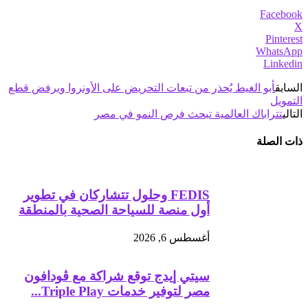
Facebook
X
Pinterest
WhatsApp
Linkedin
السابق
أبو الغيط يُحذر من تبعات التحريض على الأونروا ويرفض قطع
التمويل
التالي
تتراباك العالمية تبحث فرص النمو في مصر
ذات الصلة
FEDIS وحلول تتشاركان في تطوير
أول منصة للسياحة الصحية بالمنطقة
أغسطس 6, 2026
سيتي إيدج توقع شراكة مع ڤودافون
مصر لتوفير خدمات Triple Play...