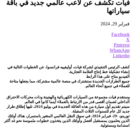
فيات تكشف عن لاعب عالمي جديد في باقة
سياراتها
فبراير 29, 2024
Facebook
X
Pinterest
WhatsApp
Linkedin
كشف الرئيس التنفيذي لشركة فيات، أوليفييه فرانسوا، عن الخطوات التالية في
إنشاء تشكيلة خط إنتاج العلامة التجارية.
الفيديو متاح على هذا الرابط
جميع الطرازات الجديدة ستشترك في منصة عالمية مشتركة، مما يجعلها متاحة
للعملاء في جميع أنحاء العالم.
وستقدم فيات مجموعة من السيارات الكهربائية والهجينة وذات محركات الاحتراق
الداخلي لضمان أقصى قدر من الارتباط بالعملاء أينما كانوا في العالم.
سيتم تقديم أول سيارة من هذه العائلة الجديدة في يوليو 2024، تليها إطلاق طراز
جديد كل عام للسنوات الثلاث المقبلة.
تورينو، -29- فبراير 2024- في سوق النقل العالمي المتغير باستمرار، هناك أولئك
الذين يحلمون بمستقبل أفضل وأولئك الذين يتخذون خطوات ملموسة نحو غد أكثر
استدامة ومسئولية.