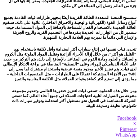
أساس الارتباط المحلي. أينما يتم إنشاء الطرازات الجديدة، يمكن إنتاجها في أي
جزء من العالم وتصل إلى العملاء في كل مكان.
ستسمح المنصة المتعددة الطاقة الفريدة أيضًا بتجهيز طرازات فيات القادمة بجميع
أنواع وسائل القوة (الكهربائية والهجينة والاحتراق الداخلي). علاوة على ذلك، ستقوم
العائلة الجديدة بالاستخدام الفعال للمساحة بالإضافة إلى المواد المستدامة، حيث
ستتميز كل من الطرازات الجديدة بتفردها في التصميم الفريد والروح الجريئة
والإبداع التي دائماً ما تميزت بهم العلامة التجارية الشهيرة.
تتحدى فيات نفسها في إنتاج سيارات أكثر استدامة وأقل تكلفة باستخدام نهج
“القليل هو أكثر”، من خلال إزالة الأجزاء الزائدة وتقليل المواد الملوثة مثل الكروم
والسبائك والجلود ومادة الفوم في المقاعد. بالإضافة إلى ذلك، يتم التركيز من جديد
على الأداء الديناميكي للهواء، وعلى “النمطية” المتأصلة في براعة الابتكار الإيطالي
لدى فيات. يتم تعزيز الأخير بوجود منصة عرضية واستخدام مشترك لما يصل إلى
80% من الأجزاء المشتركة اعتمادًا على الطرازات – مثل المقصورات الداخلية –
مما يؤدي إلى تصنيع أكثر كفاءة وفوائد للعملاء، مثل التكلفة المناسبة والتميز.
ومن خلال هذه الخطوة، تسعى فيات لتعزيز حضورها العالمي وتقديم مجموعة
متنوعة من السيارات لتلبية احتياجات العملاء في جميع أنحاء العالم. كما تسعى
الشركة للمساهمة في التحول نحو مستقبل أكثر استدامة وتوفير سيارات ذات
تكنولوجيا نظيفة وصديقة للبيئة.
Facebook
X
Pinterest
WhatsApp