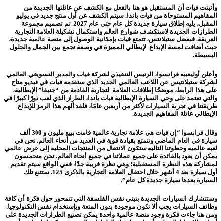
وأثبتت فيات أن المستقبل هو هنا بالفعل مع الكشف عن عائلتها الجديدة من
المفاهيم المستوحاة من فيات باندا. سيتم الكشف عن أول منتج جديد في يوليو
المقبل، يليه إطلاق سيارة جديدة كل عام حتى عام 2027. تم تصميم مجموعة
الطرازات الجديدة لاستكشاف شوارع العالم واستكمال تشكيلة العلامة التجارية
العريقة. فبفضل ستيلانتس، تتمتع فيات بإمكانية الوصول إلى منصة عالمية جديدة،
حيث أضافت لمسة الإبداع الإيطالي المميزة في وصفة تجمع بين الجمال والحلول
البسيطة.
وأعلن أوليفييه فرانسوا، الرئيس التنفيذي لشركة فيات والمدير التسويقي العالمي
لشركة ستيلانتيس عن اللاعب العالمي الجديد الذي ستقدمه فيات في فيديو متاح
على هذا الرابط، موضحًا إطلاقات العلامة التجارية القادمة من “جنيفا” الإيطالية،
والتي تعتمد على وحي السيارة الإيطالية فيات باندا، الطراز الذي لعب دورًا كبيرًا في
طريقتنا في تجربة السيارات لأكثر من أربعين عامًا، فلقد ألهم هذا الرمز للإبداع
الإيطالي عائلة المفاهيم الجديدة.
وقال فرانسوا “إن فيات هي علامة تجارية عالمية قامت ببيع مليون و 300 ألف
سيارة في العام الماضي وتتمتع بقيادة قوية في العديد من أنحاء العالم. نحن في
لعبة عالمية وخطوتنا التالية ستكون الانتقال من المنتجات المحلية إلى عرض عالمي
يمكن أن يعود بالفائدة على جميع عملائنا في جميع أنحاء العالم. نحن متحمسون
لمشاركة هذه النظرة المستقبلية؛ وهي نظرة قريبة جدًا، ففي الواقع سيتم تقديم
أول سيارة بعد 4 أشهر خلال احتفال العلامة التجارية بالذكرى 125. ستتبع تلك
السيارة بعدها سيارة جديدة كل عام”.
وستتشارك السيارات الجديدة بتبني نفس الفلسفة التي تتمحور حول فكرة أن كافة
وظائف السيارات يجب ألا تكون موجودة بدون المتعة وبإستخدام نفس التكنولوجيا.
ومن هنا جاءت فكرة وجود منصة عالمية واحدة يمكن تصنيع الطرازات الجديدة على