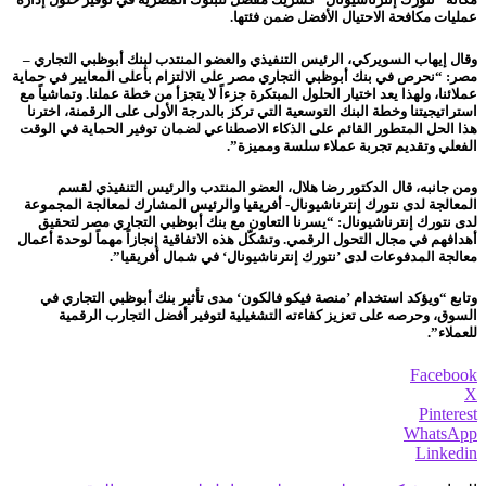
عمليات مكافحة الاحتيال الأفضل ضمن فئتها.
وقال
إيهاب السويركي، الرئيس التنفيذي والعضو المنتدب لبنك أبوظبي التجاري –
مصر
: “نحرص في بنك أبوظبي التجاري مصر على الالتزام بأعلى المعايير في حماية
عملائنا، ولهذا يعد اختيار الحلول المبتكرة جزءاً لا يتجزأ من خطة عملنا. وتماشياً مع
استراتيجيتنا وخطة البنك التوسعية التي تركز بالدرجة الأولى على الرقمنة، اخترنا
هذا الحل المتطور القائم على الذكاء الاصطناعي لضمان توفير الحماية في الوقت
الفعلي وتقديم تجربة عملاء سلسة ومميزة”.
ومن جانبه، قال
الدكتور رضا هلال، العضو المنتدب والرئيس التنفيذي لقسم
المعالجة لدى نتورك إنترناشيونال- أفريقيا والرئيس المشارك لمعالجة المجموعة
لدى نتورك إنترناشيونال
: “يسرنا التعاون مع بنك أبوظبي التجاري مصر لتحقيق
أهدافهم في مجال التحول الرقمي. وتشكّل هذه الاتفاقية إنجازاً مهماً لوحدة أعمال
معالجة المدفوعات لدى ’نتورك إنترناشيونال‘ في شمال أفريقيا”.
وتابع “ويؤكد استخدام ’منصة فيكو فالكون‘ مدى تأثير بنك أبوظبي التجاري في
السوق، وحرصه على تعزيز كفاءته التشغيلية لتوفير أفضل التجارب الرقمية
للعملاء”.
Facebook
X
Pinterest
WhatsApp
Linkedin