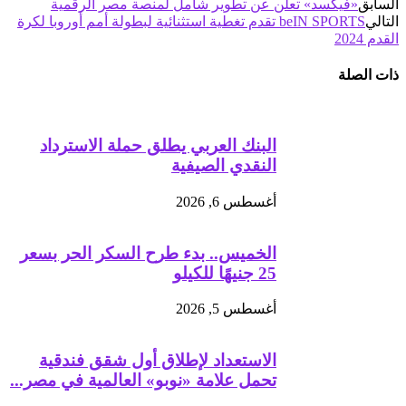
السابق
«فيكسد» تعلن عن تطوير شامل لمنصة مصر الرقمية
التالي
beIN SPORTS تقدم تغطية استثنائية لبطولة أمم أوروبا لكرة
القدم 2024
ذات الصلة
البنك العربي يطلق حملة الاسترداد
النقدي الصيفية
أغسطس 6, 2026
الخميس.. بدء طرح السكر الحر بسعر
25 جنيهًا للكيلو
أغسطس 5, 2026
الاستعداد لإطلاق أول شقق فندقية
تحمل علامة «نوبو» العالمية في مصر...