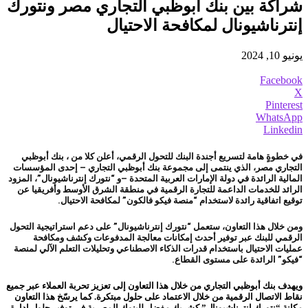
شراكة بين بنك أبوظبي التجاري مصر ونتورك
إنترناشيونال لمكافحة الاحتيال
يونيو 10, 2024
Facebook
X
Pinterest
WhatsApp
Linkedin
في خطوةٍ هامة لتسريع أجندة البنك للتحول الرقمي، أعلن كلا من ، بنك أبوظبي
التجاري مصر، الذي ينتمى إلى مجموعة بنك أبوظبي التجاري – إحدى المؤسسات
المالية الرائدة في دولة الإمارات العربية المتحدة –و “نتورك إنترناشيونال”، المزود
الرائد للخدمات الداعمة للتجارة الرقمية في منطقة الشرق الأوسط وأفريقيا عن
توقيع اتفاقية رائدة لاستخدام “منصة فيكو فالكون” لمكافحة الاحتيال.
ومن خلال هذا التعاون، ستعمل “نتورك إنترناشيونال” على دعم استراتيجية التحول
الرقمي للبنك عبر توفير أحدث إمكانات معالجة المدفوعات وكشف ومكافحة
عمليات الاحتيال باستخدام قدرات الذكاء الاصطناعي وتحليلات التعلم الآلي لمنصة
“فيكو” الرائدة على مستوى القطاع.
ويهدف بنك أبوظبي التجاري من خلال هذا التعاون إلى تعزيز تحربة العملاء عبر جميع
نقاط الاتصال الرقمية من خلال الاعتماد على حلول مبتكرة. كما يرسّخ هذا التعاون
مكانة “نتورك إنترناشيونال” كشريك مفضل للبنوك المصرية في توفير حلول إدارة