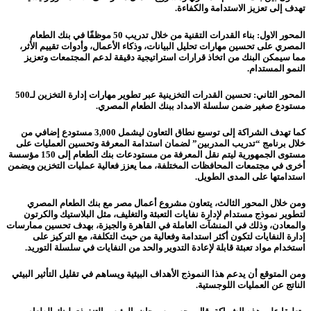
تهدف إلى تعزيز الاستدامة والكفاءة.
المحور الاول: بناء القدرات التقنية من خلال تدريب 50 موظفًا في بنك الطعام
المصري على تحسين مهارات تحليل البيانات، وذكاء الأعمال، وأدوات تقييم الأثر،
مما سيمكن البنك من اتخاذ قرارات استراتيجية دقيقة لدعم المجتمعات وتعزيز
النمو المستدام.
المحور الثاني: تحسين القدرات التخزينية عبر تطوير مهارات إدارة التخزين لـ500
مستودع صغير ضمن سلسلة الامداد ببنك الطعام المصري.
كما تهدف الشراكة إلى توسيع نطاق التعاون ليشمل 3,000 مستودع إضافي من
خلال برنامج “تدريب المدربين” لضمان استدامة المعرفة وتحسين العمليات على
مستوى الجمهورية ليتم نقل المعرفة من مستودعات بنك الطعام إلى 150 مؤسسة
أخرى في مجتمعات المحافظات المختلفة، مما يعزز فعالية عمليات التخزين ويضمن
استدامتها على المدى الطويل.
ومن خلال المحور الثالث، يتعاون مشروع أعمال مصر مع بنك الطعام المصري
لتطوير نموذج مستدام لإدارة نفايات التعبئة والتغليف، مثل البلاستيك والكرتون
والمعادن، وذلك في المنشآت العاملة في القاهرة والجيزة، بهدف تحسين ممارسات
إدارة النفايات لتكون أكثر استدامة وفعالية من حيث التكلفة، مع التركيز على
استخدام مواد تعبئة قابلة لإعادة التدوير والحد من النفايات في سلسلة التوريد.
ومن المتوقع أن يدعم هذا النموذج الأهداف البيئية ويساهم في تقليل التأثير البيئي
الناتج عن العمليات اللوجستية.