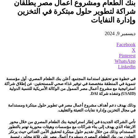
بنك الطعام ومشروع أعمال مصر يطلقان
شراكة لتطوير حلول مبتكرة في التخزين
وإدارة النفايات
ديسمبر 9, 2024
Facebook
X
Pinterest
WhatsApp
Linkedin
في خطوة نحو تحقيق استدامة المجتمع، أعلن بنك الطعام المصري- أول مؤسسة
تنموية في المنطقة متخصصة في توفير غذاء صحي للمستحقين- عن إطلاق شراكة
استراتيجية مع مشروع أعمال مصر الممول من الوكالة الأمريكية للتنمية الدولية
(USAID) وتنفذه شركة DAI.
وذلك بهدف دعم أهداف مشروع أعمال مصر في تطوير حلول مبتكرة ومستدامة
في مجال التخزين وإدارة نفايات التعبئة والتغليف.
تأتي الشراكة الجديدة في إطار استراتيجية بنك الطعام المصري من خلال محور
الارتقاء الذي يهدف إلى بناء شراكات مع مؤسسات وهيئات محورية تهتم بالتطور
المستدام، وذلك من خلال تقديم حلول مبتكرة لتحقيق الأمن الغذائي حيث يرتكز
التعاون بين بنك الطعام المصري ومشروع أعمال مصر على ثلاثة محاور رئيسية