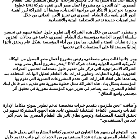
وتعليقا على هذه الشراكة، قال محسن سرحان، الرئيس التنفيذي لبنك الطعام
المصري: “ان التعاون مع مشروع أعمال مصر الذي تنفذه شركة DAI خطوة
محورية نحو تعزيز الابتكار في مواجهة التحديات، مضيفا أن الشراكة تُبرز أهمية
الدور الذي يلعبه بنك الطعام المصري في تعزيز الأمن الغذائي من خلال
استراتيجيات جديدة تدعم الاستدامة البيئية والاقتصادية.
واستطرد “نسعى من خلال هذه الشراكة إلى تطوير حلول عملية تسهم في تحسين
سلسلة التوريد الخاصة بمؤسسة بنك الطعام المصري، خاصة في مجالات التخزين
وإدارة نفايات التعبئة والتغليف، بما يعزز من أداء المؤسسة بشكل عام ويحقق تأثيرًا
إيجابيًا ومستدامًا على المجتمعات التي نخدمها”.
ومن جانبها قالت يمنى مصطفى، رئيس مشروع أعمال مصر الممول من الوكالة
الأمريكية للتنمية الدولية وتنفذه شركة DAI “يفخر مشروع أعمال مصر بهذه
الشراكة الاستراتيجية التي تركز على تقديم حلول مستدامة لتحسين القدرات
التخزينية، وإدارة النفايات، وتطوير قدرات بنك الطعام لتحليل البيانات المختلفه مما
يساعدها علي اتخاذ القرارات
التي تخدم المشروعات التنموية التي تقوم بها
المؤسسة بشكل بناء. هذه الشراكة تمثل خطوة محورية نحو تقديم دعم فاعل لبنك
الطعام المصري، مما يساهم في تعزيز دوره كمؤسسة محورية في تحقيق أثر
مجتمعي واسع النطاق.”
وأضافت “نحن ملتزمون بتقديم خبرات متخصصة تدعم تطوير نموذج متكامل لإدارة
النفايات وتحسين الكفاءة التشغيلية للمستودعات. هذه الجهود المشتركة تسهم في
تحقيق التنمية المستدامة، وتوسيع نطاق تأثير بنك الطعام المصري بما يخدم أكبر
عدد من المستفيدين.”
ومن المتوقع أن يسهم هذا التعاون في تحسين كفاءة المشاريع التي يعمل عليها
بنك الطعام المصري، وزيادة عدد المستفيدين من الخدمات إلى جانب تقديم حلول