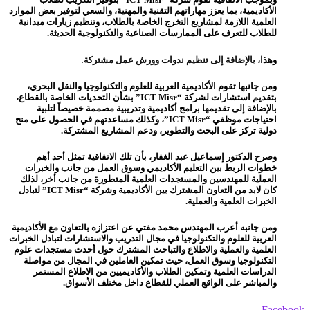
الأكاديمية، بما يعزز مهاراتهم التقنية والمهنية، والسعي لتوفير بعض الموارد
العلمية اللازمة لمشاريع التخرج الخاصة بالطلاب، وتنظيم زيارات ميدانية
للطلاب للتعرف على الممارسات الصناعية والتكنولوجية الحديثة.
وهذا
، بالإضافة إلى تنظيم ندوات وورش عمل مشتركة.
ومن جانبها تقوم الأكاديمية العربية للعلوم والتكنولوجيا والنقل البحري،
بتقديم استشارات لشركة “ICT Misr” بشأن التحديات الخاصة بالقطاع،
بالإضافة إلى تقديمها برامج أكاديمية وتدريبية مصممة خصيصاً لتلبية
احتياجات موظفي “ICT Misr”، وكذلك مساعدتهم في الحصول على منح
دولية تركز على البحث والتطوير، ودعم المشاريع المشتركة.
وصرح الدكتور إسماعيل عبد الغفار، بأن تلك الاتفاقية تمثل أحد أهم
خطوات الربط بين التعليم الأكاديمي وسوق العمل من جانب والخبرات
العملية للمهندسين والمستجدات العلمية المتطورة من جانب أخر، لذلك
كان لابد من التعاون المشترك بين الأكاديمية وشركة “ICT Misr” لتبادل
الخبرات العلمية والعملية.
ومن جانبه أعرب المهندس محمد مفتي عن اعتزازه بالتعاون مع الأكاديمية
العربية للعلوم والتكنولوجيا في مجال التدريب والاستشارات لتبادل الخبرات
العلمية والعملية والاطلاع والتباحث المشترك حول أحدث مستجدات علوم
التكنولوجيا وسوق العمل، حيث تمكين العاملين في المجال من مواصلة
الدراسات العلمية وتمكين الطلاب والأكاديميين من الاطلاع المستمر
والمباشر على الواقع العملي للقطاع داخل مختلف الأسواق.
Facebook