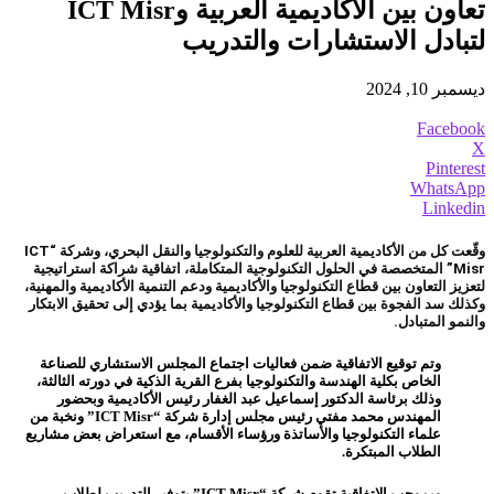
تعاون بين الأكاديمية العربية وICT Misr
لتبادل الاستشارات والتدريب
ديسمبر 10, 2024
Facebook
X
Pinterest
WhatsApp
Linkedin
وقّعت كل من الأكاديمية العربية للعلوم والتكنولوجيا والنقل البحري، وشركة “ICT
Misr” المتخصصة في الحلول التكنولوجية المتكاملة، اتفاقية شراكة استراتيجية
لتعزيز التعاون بين قطاع التكنولوجيا والأكاديمية ودعم التنمية الأكاديمية والمهنية،
وكذلك سد الفجوة بين قطاع التكنولوجيا والأكاديمية بما يؤدي إلى تحقيق الابتكار
والنمو المتبادل.
وتم توقيع الاتفاقية ضمن فعاليات اجتماع المجلس الاستشاري للصناعة
الخاص بكلية الهندسة والتكنولوجيا بفرع القرية الذكية في دورته الثالثة،
وذلك برئاسة الدكتور إسماعيل عبد الغفار رئيس الأكاديمية وبحضور
المهندس محمد مفتي رئيس مجلس إدارة شركة “ICT Misr” ونخبة من
علماء التكنولوجيا والأساتذة ورؤساء الأقسام، مع استعراض بعض مشاريع
الطلاب المبتكرة.
وبموجب الاتفاقية تقوم شركة “ICT Misr” بتوفير التدريب لطلاب