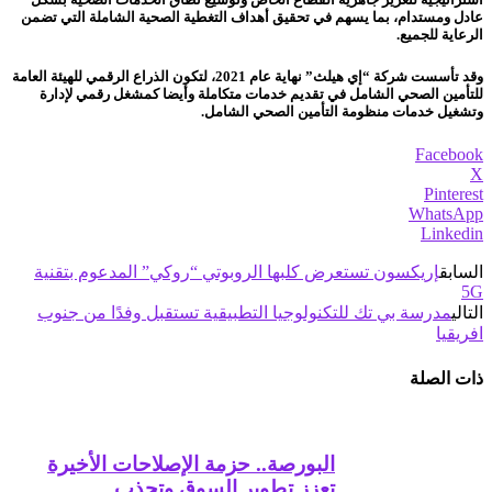
عادل ومستدام، بما يسهم في تحقيق أهداف التغطية الصحية الشاملة التي تضمن
الرعاية للجميع.
وقد تأسست شركة “إي هيلث” نهاية عام 2021، لتكون الذراع الرقمي للهيئة العامة
للتأمين الصحي الشامل في تقديم خدمات متكاملة وأيضا كمشغل رقمي لإدارة
وتشغيل خدمات منظومة التأمين الصحي الشامل.
Facebook
X
Pinterest
WhatsApp
Linkedin
السابق
إريكسون تستعرض كلبها الروبوتي “روكي” المدعوم بتقنية
5G
التالي
مدرسة بي تك للتكنولوجيا التطبيقية تستقبل وفدًا من جنوب
افريقيا
ذات الصلة
البورصة.. حزمة الإصلاحات الأخيرة
تعزز تطوير السوق وتجذب