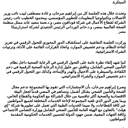
المبتكرة.
وتحدث خلال هذه الجلسة كل من إبراهيم سرحان، و غادة مصطفى لبيب نائب وزير
الاتصالات وتكنولوجيا المعلومات للتطوير المؤسسي، ومحمود الخطيب نائب رئيس
الشركة لقطاع الأعمال في شركة فودافون مصر، و د.نعمة سعيد عابد ممثل منظمة
الصحة العالمية بمصر، و د
.
حاتم الورداني الرئيس التنفيذي لشركة استرازينيكا
مصر.
وركزت الجلسة النقاشية على استكشاف الدور المحوري للتحول الرقمي في تعزيز
كفاءة النظام، ودعم تخصيص الموارد، واتخاذ القرارات القائمة على الأدلة، وترتيبات
الشراء الاستراتيجية.
كما شهد إلقاء نظرة عامة على التحول الرقمي في الرعاية الصحية داخل نظام
التأمين الصحي الشامل، وناقش دور حلول إدارة الرعاية الصحية الرقمية في دعم
الكفاءة، والسيطرة على الاحتيال والهدر والإساءة، وكذلك دور التحول الرقمي في
دعم تخصيص الموارد والشراء الاستراتيجي.
وصرح إبراهيم سرحان، بأن الاستثمارات التي تقوم بها المجموعة تدعم مجال
الصحة والتأمين الصحي بشكل أشمل، وتساهم في المضي قدماً لجعل البيئة
الاقتصادية والصحية أكثر تنافسية من خلال الشراكة مع الحكومة والقطاع الخاص،
وبما يعزز الدور الذي تلعبه المجموعة لإتاحة الخدمات المختلفة لجميع المواطنين
عبر كافة القطاعات، ولا سيما الخدمات الطبية التي تعمل على تطويرها شركة “إي
هيلث” بالتعاون مع الهيئة العامة للتأمين الصحي الشامل ووزارة التضامن الاجتماعي
وكافة الجهات المعنية، ضمن جهود الدولة لتحسين الخدمات الحكومية المقدمة
للمواطنين.