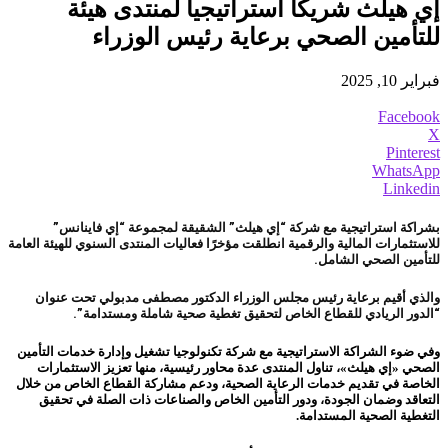
إي هيلث شريكاً استراتيجياً لمنتدى هيئة
للتأمين الصحي برعاية رئيس الوزراء
فبراير 10, 2025
Facebook
X
Pinterest
WhatsApp
Linkedin
بشراكة استراتيجية مع شركة “إي هيلث” الشقيقة لمجموعة “إي فاينانس”
للاستثمارات المالية والرقمية انطلقت مؤخرًا فعاليات المنتدى السنوي للهيئة العامة
للتأمين الصحي الشامل.
والذي أقيم برعاية رئيس مجلس الوزراء الدكتور مصطفى مدبولي تحت عنوان
“الدور الريادي للقطاع الخاص لتحقيق تغطية صحية شاملة ومستدامة”.
وفي ضوء الشراكة الاستراتيجية مع شركة تكنولوجيا تشغيل وإدارة خدمات التأمين
الصحي «إي هيلث»، تناول المنتدى عدة محاور رئيسية، منها تعزيز الاستثمارات
الخاصة في تقديم خدمات الرعاية الصحية، ودعم مشاركة القطاع الخاص من خلال
التعاقد وضمان الجودة، ودور التأمين الخاص والصناعات ذات الصلة في تحقيق
التغطية الصحية المستدامة.