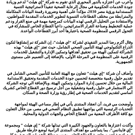
وأعرب عن اعتزازه بالدور المحوري الذي تقوم به شركة “إي هيلث” لدعم وزيادة
جودة الخدمات الحكومية في مجال الرعاية الصحية تنفيذاً لاستراتيجية التنمية
المستدامة ورؤية مصر 2030، مؤكداً على أهمية وضرورة رقمنة البيانات المتكاملة
والمترابطة من مختلف القطاعات التنموية لتطوير الخدمات المقدمة للمواطنين،
والاستفادة من التحليل الرقمي لهذه البيانات كمرجعية مهمة في صنع القرار ودعم
عملية التخطيط وصناعة القرار الاستراتيجي، داعياً القطاع الخاص للمشاركة في
التحول الرقمي للمنظومة الصحية باعتبارها أحد أبرز القطاعات الواعدة.
وقال أكرم رضا المدير التنفيذي لشركة “اي هيلث”، إن الشركة تم إنشاؤها لتكون
الذراع التكنولوجي لهيئة التأمين الصحي الشامل، حيث تعتز “إي هيلث” بهذه
الشراكة لتمكين الهيئة من تحقيق أهدافها وتمكين الإدارة والتشغيل للخدمات
الرقمية على المنظومة في المرحلة الأولى، بالإضافة إلى التعميم على مستوى
الجمهورية.
وأضاف أن شركة “إي هيلث” تتعاون مع الهيئة العامة للتأمين الصحي الشامل في
تقديم حلول رقمية متخصصة لتحسين جودة الخدمات المقدمة وتحقيق الاستدامة
المالية من خلال تحسين إدارة الموارد وتمكين الهيئة. وبالإضافة الي توجه الشركة
الي الاستثمار في حلول رقمية وتشغيلية من أجل ترسيخ دور القطاع الخاص كشريك
أساسي لتقديم الخدمات الصحية في إطار رؤية وزارة الصحة و السكان.
وأوضحت مي فريد، أن انعقاد المنتدى يأتي في إطار مساعي الهيئة لمواجهة
التحديات الرئيسية التي يواجهها تطبيق النظام الصحي في مصر، من خلال التعاون
مع كافة الأطراف المعنية من القطاع الخاص والجهات الدولية والمحلية.
وأكدت اعتزازها بالتعاون والجهود الكبيرة التي تبذلها شركة ” إي هيلث ” ومجموعة
“إي فاينانس”، بما يتماشى مع أهداف المنتدى الرامية لوضع خارطة طريق
استراتيجية لتعزيز جاهزية القطاع الخاص وتوسيع نطاق الخدمات الصحية بشكل