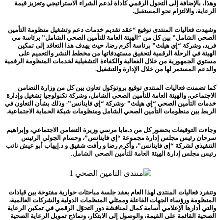
وهذا، بالإضافة إلى التحول الرقمي كأداة لدعم الشراء الاستراتيجي وتعزيز قيمة
الرعاية، والالتزام نحو المستقبل.
وشهدت فعاليات المنتدى توقيع “عقد تقديم خدمات دعم وتشغيل منظومة التأمين
الصحي الشامل” بين كل من “الهيئة العامة للتأمين الصحي الشامل” برئاسة مي
فريد، وشركة “إي هيلث” برئاسة أكرم رضا، حيث يهدف هذا التعاقد إلى تمكين
الهيئة في الرحلة الرقمية لتحقيق مستهدفاتها من مخطط النشر والتعميم على
مستوي الجمهورية من خلال الفعالية والكفاءة التشغيلية لخدمات المنظومة الرقمية
والدعم المستمر لها من خلال الإدارة والتشغيل.
كما تضمنت فعاليات المنتدى توقيع بروتوكول تعاون بين كل من وزارة التضامن
الاجتماعي، والهيئة العامة للتأمين الصحي الشامل، وشركة تكنولوجيا تشغيل وإدارة
خدمات التأمين الصحي “إي هيلث” -وشركة “إي فاينانس”- وذلك بشأن التعاون في
الربط بين منظومات التأمين الصحي الشامل ومنظومات شبكة الحماية الاجتماعية.
وجاءت التوقيعات بحضور كل من د.مايا مرسي وزيرة التضامن الاجتماعي، وإبراهيم
سرحان رئيس مجلس إدارة مجموعة “إي فاينانس”، وحسام الجولي الرئيس
التنفيذي لشركة “إي فاينانس”، وأكرم رضا و رأفت شفيق و د.
إيهاب أبو عيش نائب
رئيس مجلس إدارة الهيئة العامة للتأمين الصحي الشامل.
وتنفرد فعاليات المنتدى لهذا العام بعقد جلسة مباحثات حوارية مفتوحة بين قيادات
المنظومة ورؤساء الجهات الفاعلة وممثلي المنظمات الدولية والشركات العالمية،
والتي أدارها الإعلامي أسامة كمال لمناقشة دور التحوّل الرقمي في تمكين الرعاية
الصحية القائمة على القيمة، والوصول إلى الابتكار، ونماذج تمويل الرعاية الصحية