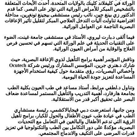
الوراثة في كليفلاند كلينك بالولايات المتحدة، أحدث الأبحاث المتعلقة
بالتشخيص المبكر للأمراض الوراثية التي تؤثر على البصر. كما قدم
الدكتور زي بينغ جين، نائب رئيس مستشفى بيجينغ تونغرين، مداخلة
افتراضية تناولت آليات التدخل العلاجي المبكر لتقليل تأثير الإعاقات
البصرية الناجمة عن العوامل الوراثية.
فيما ألقى د.بارت ليروي، الأستاذ في مستشفى جامعة غينت، الضوء
على التقنيات الحديثة في علم الوراثة التي تسهم في تحسين فرص
العلاج والوقاية من أمراض العيون الوراثية.
وناقش المؤتمر أهمية برامج التأهيل لذوي الإعاقة البصرية، حيث
شارك د.هنري جرين، المؤسس المشارك ورئيس شركة Ocutech
وأخصائي البصريات، رؤى متقدمة حول كيفية استخدام الأجهزة
المساعدة لتعزيز جودة الحياة اليومية.
وتناول د.لطفي مرابط، أستاذ مساعد في طب العيون بكلية الطب
بجامعة هارفارد، أهمية التدريب والتأهيل المستمر لمساعدة ضعاف
البصر على تحقيق أكبر قدر من الاستقلالية.
ومن جانبها، استعرضت د.بي فيجايالاكشمي، رئيسة مستشاري
الطب في عيادة طب عيون الأطفال والحول للكبار، برامج تأهيل
الرؤية التي تدعم الأطفال والبالغين في التعامل مع التحديات
البصرية، مؤكدةً على دور التكامل بين الطب والتكنولوجيا في تعزيز
قدرات المرضى على التكيف والاندماج المجتمعي.