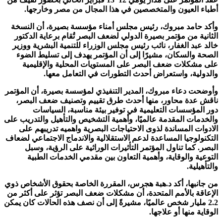
أطباء العيون والمتخصصين في هذا المجال من مصر وخارجها.
وأكد حامد مبروك، رئيس مجلس أمناء مؤسسة بصيرة، أن النسخة
الثانية من مؤتمر بصيرة الدولي لضعف البصر تُقام برعاية الدكتور
خالد عبد الغفار، نائب رئيس مجلس الوزراء للتنمية البشرية ووزير
الصحة والسكان، مشيرًا إلى أن المؤتمر يهدف إلى تسليط الضوء
على مشكلات ضعف البصر على المستويات المحلية والإقليمية
والدولية، واستعراض أحدث التطورات في التعامل معها.
وأوضحت دعاء مبروك، المدير التنفيذي لمؤسسة بصيرة، أن المؤتمر
ناقش عدة محاور، منها أحدث طرق تقييم وتصنيف ضعف البصر،
دور المؤسسات التعليمية في توفير بيئة مناسبة، السياسات
والخدمات المقدمة عالميًا، وأهمية التشخيص والتأهيل والتدريب على
الادوات المساندة لذوى الاحتياجات البصرية واهميه تدريبهم على
التكنولوجيا المساعدة لدعم الاستقلالية والاندماج الاجتماعي لضعاف
البصر. كما تناول المؤتمر التأثيرات الوراثية على الرؤية، وسبل
التوعية والوقاية، وأهمية التعاون بين مقدمي الخدمات الطبية
والتأهيلية.
من جانبها، أكد د.هبة هجرس، المقررة الخاصة بحقوق الأشخاص ذوي
الإعاقة بالأمم المتحدة، أن مشكلات ضعف البصر تؤثر على أكثر من
2.2 مليار شخص عالميًا، مشيرةً إلى أن نصف هذه الحالات كان يمكن
الوقاية منها أو علاجها.