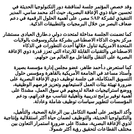
وقد خصص المؤتمر جلسة لمناقشة دور التكنولوجيا الحديثة في
تحسين حياة ذوي الإعاقة البصرية، حيث أكد محمد سامي، المدير
التنفيذي لشركة SAP مصر، على أهمية الحلول الرقمية في دعم
ضعاف البصر من خلال البرمجيات والتطبيقات الذكية.
كما تضمنت الجلسة مداخلة لمتحدث دولي د.طارق العبادى مستشار
مركز بحوث الذكاء الاصطناعى بشركة مايكروسوفت بالولايات
المتحدة الامريكية تناول خلالها أحدث التطورات في الذكاء
الاصطناعي والتقنيات القابلة للارتداء التي تعزز قدرة ذوي الإعاقة
البصرية على التنقل والتفاعل مع العالم من حولهم.
كما استعرض د.أحمد طاهر، عضو مجلس إدارة مؤسسة بصيرة
وأستاذ مساعد في الجامعة الأمريكية بالقاهرة ومؤسس حلول
التسويق المتكاملة، فى جلسة توظيف ذوي الإعاقة البصرية على
ضرورة تهيئة بيئات العمل لاستيعابهم وتعزيز فرصهم الوظيفية،
ووضع استراتيجيات فعالة لدمجهم في سوق العمل، مشددًا على
أهمية توفير برامج تدريبية وتأهيلية تتناسب مع قدراتهم، ودعم
المؤسسات لتطوير سياسات توظيف شاملة وعادلة.
وأكد المؤتمر على أهمية التكامل بين الرعاية الصحية، والتأهيل،
والتكنولوجيا الحديثة، والتوظيف لضمان حياة أكثر استقلالية وإنتاجية
لذوي الإعاقة البصرية، مشددًا على ضرورة استمرار التعاون بين
مختلف القطاعات لتحقيق رؤية أكثر شمولًا.