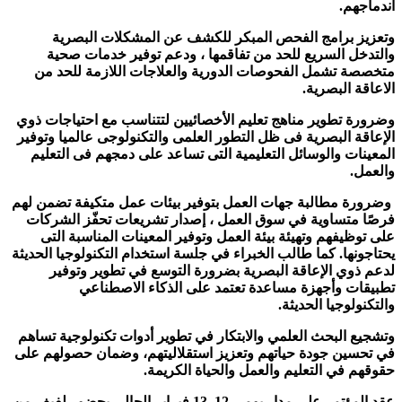
اندماجهم.
وتعزيز برامج الفحص المبكر للكشف عن المشكلات البصرية
والتدخل السريع للحد من تفاقمها ، ودعم توفير خدمات صحية
متخصصة تشمل الفحوصات الدورية والعلاجات اللازمة للحد من
الاعاقة البصرية.
وضرورة تطوير مناهج تعليم الأخصائيين لتتناسب مع احتياجات ذوي
الإعاقة البصرية فى ظل التطور العلمى والتكنولوجى عالميا وتوفير
المعينات والوسائل التعليمية التى تساعد على دمجهم فى التعليم
والعمل.
وضرورة مطالبة جهات العمل بتوفير بيئات عمل متكيفة تضمن لهم
فرصًا متساوية في سوق العمل ، إصدار تشريعات تحفّز الشركات
على توظيفهم وتهيئة بيئة العمل وتوفير المعينات المناسبة التى
يحتاجونها. كما طالب الخبراء في جلسة استخدام التكنولوجيا الحديثة
لدعم ذوي الإعاقة البصرية بضرورة التوسع في تطوير وتوفير
تطبيقات وأجهزة مساعدة تعتمد على الذكاء الاصطناعي
والتكنولوجيا الحديثة.
وتشجيع البحث العلمي والابتكار في تطوير أدوات تكنولوجية تساهم
في تحسين جودة حياتهم وتعزيز استقلاليتهم
، وضمان حصولهم على
حقوقهم في التعليم والعمل والحياة الكريمة.
عقد المؤتمر على مدار يومي 12 13 فبراير الحالي بحضور لفيف من