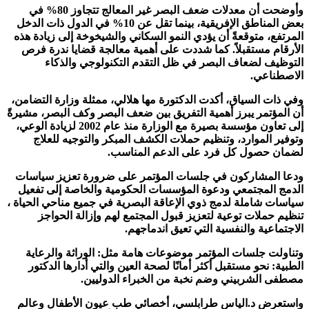
وأوضحت أن معدلات ضعف البصر غير المعالج تتجاوز 80% في
بعض المناطق الإفريقية، بينما تقل عن 10% في الدول ذات الدخل
المرتفع، متوقعةً أن يؤدي النمو السكاني والشيخوخة إلى زيادة هذه
الأرقام مستقبلاً. كما شددت على أهمية معالجة قضايا ندرة فرص
التوظيف لضعاف البصر في ظل التقدم التكنولوجي والذكاء
الاصطناعي.
وفي ذات السياق، أكدت الدكتورة مها هلالي، ممثلة وزارة التضامن،
أن المؤتمر يبرز أهمية التفريق بين ضعف البصر وكف البصر، مشيرةً
إلى تعاون مؤسسة بصيرة مع الوزارة منذ عام 2002 لزيادة الوعي،
وتوفير الموارد، وتنظيم حملات الكشف المبكر والتوجيه للعلاج
لضمان حصول كل فرد على الدعم المناسب.
ودعا المشاركون في جلسات المؤتمر على ضرورة تعزيز سياسات
الدمج المجتمعي ودعوة المؤسسات الحكومية والخاصة إلى تفعيل
سياسات شاملة لدمج ذوي الإعاقة البصرية في جميع مناحي الحياة ،
تنظيم حملات توعية لتعزيز قبول المجتمع لهم وإزالة الحواجز
الاجتماعية والنفسية التي تعيق اندماجهم.
وتناولت جلسات المؤتمر موضوعات هامة مثل: الوراثة والرعاية
الطبية: نحو مستقبل أكثر أمانًا لصحة العين والتي أدارها الدكتور
مصطفى الشربيني وضم نخبة من الخبراء الدوليين.
واستعرض د.الياس طرابلسي، أخصائي طب عيون الأطفال وعالم