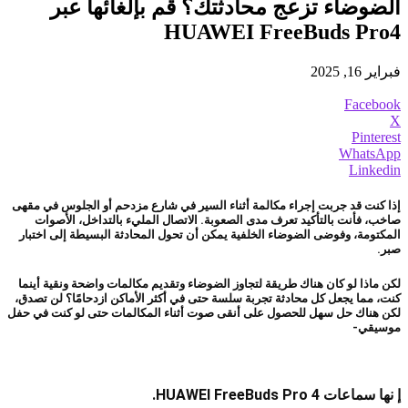
الضوضاء تزعج محادثتك؟ قم بإلغائها عبر
HUAWEI FreeBuds Pro4
فبراير 16, 2025
Facebook
X
Pinterest
WhatsApp
Linkedin
إذا كنت قد جربت إجراء مكالمة أثناء السير في شارع مزدحم أو الجلوس في مقهى
صاخب، فأنت بالتأكيد تعرف مدى الصعوبة. الاتصال المليء بالتداخل، الأصوات
المكتومة، وفوضى الضوضاء الخلفية يمكن أن تحول المحادثة البسيطة إلى اختبار
صبر.
لكن ماذا لو كان هناك طريقة لتجاوز الضوضاء وتقديم مكالمات واضحة ونقية أينما
كنت، مما يجعل كل محادثة تجربة سلسة حتى في أكثر الأماكن ازدحامًا؟ لن تصدق،
لكن هناك حل سهل للحصول على أنقى صوت أثناء المكالمات حتى لو كنت في حفل
موسيقي-
إ
نها سماعات HUAWEI FreeBuds Pro 4.