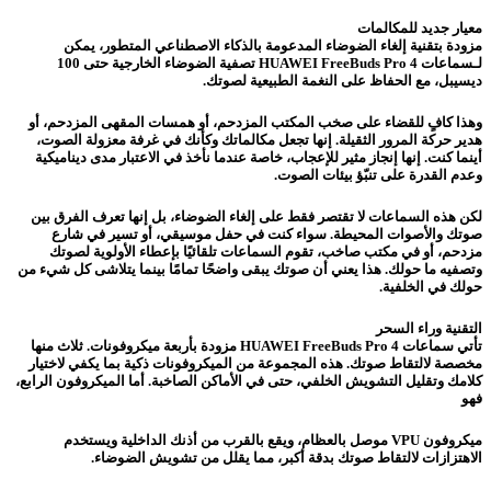
معيار جديد للمكالمات
مزودة بتقنية إلغاء الضوضاء المدعومة بالذكاء الاصطناعي المتطور، يمكن
لـسماعات HUAWEI FreeBuds Pro 4 تصفية الضوضاء الخارجية حتى 100
ديسيبل، مع الحفاظ على النغمة الطبيعية لصوتك.
وهذا كافٍ للقضاء على صخب المكتب المزدحم، أو همسات المقهى المزدحم، أو
هدير حركة المرور الثقيلة. إنها تجعل مكالماتك وكأنك في غرفة معزولة الصوت،
أينما كنت. إنها إنجاز مثير للإعجاب، خاصة عندما نأخذ في الاعتبار مدى ديناميكية
وعدم القدرة على تنبّؤ بيئات الصوت.
لكن هذه السماعات لا تقتصر فقط على إلغاء الضوضاء، بل إنها تعرف الفرق بين
صوتك والأصوات المحيطة. سواء كنت في حفل موسيقي، أو تسير في شارع
مزدحم، أو في مكتب صاخب، تقوم السماعات تلقائيًا بإعطاء الأولوية لصوتك
وتصفيه ما حولك. هذا يعني أن صوتك يبقى واضحًا تمامًا بينما يتلاشى كل شيء من
حولك في الخلفية.
التقنية وراء السحر
تأتي سماعات HUAWEI FreeBuds Pro 4 مزودة بأربعة ميكروفونات. ثلاث منها
مخصصة لالتقاط صوتك. هذه المجموعة من الميكروفونات ذكية بما يكفي لاختيار
كلامك وتقليل التشويش الخلفي، حتى في الأماكن الصاخبة. أما الميكروفون الرابع،
فهو
ميكروفون VPU موصل بالعظام، ويقع بالقرب من أذنك الداخلية ويستخدم
الاهتزازات لالتقاط صوتك بدقة أكبر، مما يقلل من تشويش الضوضاء.