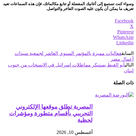
وسواء كنت تستمع إلى أغانيك المفضلة أو تتابع مكالماتك، فإن هذه السماعات تعيد
تعريف ما يمكن أن يكون عليه الصوت الفاخر
والتواصل.
Facebook
X
Pinterest
WhatsApp
Linkedin
السابق
فعاليات مميزة بالمؤتمر السنوي العاشر لجمعية سيدات
أعمال مصر
التالي
أبو الغيط يستنكر مماطلات إسرائيل في الانسحاب من جنوب
لبنان
ذات الصلة
المصرية تطلق موقعها الإلكتروني
التجريبي بأقسام متطورة ومؤشرات
لحظية
أغسطس 10, 2026