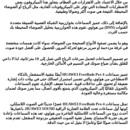
من خلال الاعتماد على الاهتزازات في العظام، يتجاوز هذا الميكروفون بعض
الاضطرابات المعتادة التي تؤثر على الميكروفونات العادية، مثل الرياح أو الضوضاء
المحيطة. النتيجة هي صوت أكثر وضوحًا وطبيعية.
بالإضافة إلى ذلك، تتميز السماعات بخوارزمية الشبكة العصبية العميقة متعددة
القنوات (DNN) من هواوي. تقوم هذه الخوارزمية بتحليل الضوضاء المحيطة بك
حسب التردد.
وهو ما يضمن تصفية الأنواع الصحيحة من الضوضاء، سواء كانت همسات منخفضة
في غرفة مزدحمة أو صرير مرتفع لحركة المرور، للحصول على أفضل جودة صوت.
تم تصميم السماعات لتحمل سرعات الرياح التي تصل إلى 10 متر/ثانية، لذا لا داعي
للقلق بشأن ضياع صوتك في النسيم في الأماكن الخارجية.
تتميز سماعات HUAWEI FreeBuds Pro 4 أيضًا بتقنية الاستشعار بالذكاء
الاصطناعي من هواوي، والتي تضمن استمرار اتصالك حتى في بيئات ذات إشارة
ضعيفة أو تحتوي على تداخلات قوية. عندما تضعف الإشارة، تقوم السماعات
بالتحويل تلقائيًا إلى الميكروفون الذي يتمتع بأقوى اتصال، مما يعزز صوتك لضمان
مكالمة مستقرة وعالية الجودة.
تمثل سماعات HUAWEI FreeBuds Pro 4 عصرًا جديدًا في الصوت اللاسلكي،
كونها أول سماعات تحت العلامة التجارية الراقية HUAWEI SOUND. باعتبارها
أحدث زوج من السماعات اللاسلكية الفاخرة من هواوي، تعد هذه السماعات بإعادة
تعريف تجربة الاستماع. بفضل تقنية الصوت الحقيقي مزدوجة المشغل، تقدم هذه
السماعات صوتًا غنيًا وغامرًا لا مثيل له من حيث الدقة.