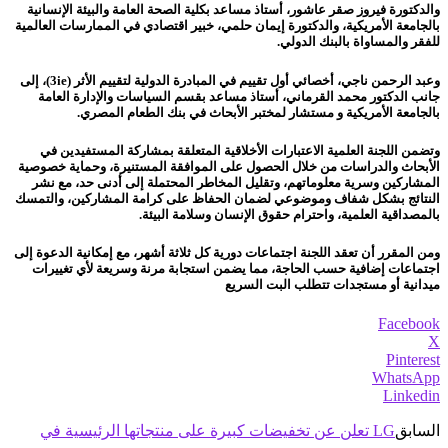
والدكتورة فيروز صقر عاشور، أستاذ مساعد بكلية الصحة العامة والبيئة الإنسانية
بالجامعة الأمريكية، والدكتورة إيمان حلمي، خبير اقتصادي في الممارسات العالمية
للفقر والمساواة بالبنك الدولي.
وعبد الرحمن ناجي، أخصائي أول تقييم في المبادرة الدولية لتقييم الأثر (3ie)، إلى
جانب الدكتور محمد القرماني، أستاذ مساعد بقسم السياسات والإدارة العامة
بالجامعة الأمريكية و مستشار لمختبر الأبحاث في بنك الطعام المصري.
وتضمن اللجنة العلمية الاعتبارات الأخلاقية المتعلقة بمشاركة المستفيدين في
الأبحاث والدراسات من خلال الحصول على الموافقة المستنيرة، وحماية خصوصية
المشاركين وسرية معلوماتهم، وتقليل المخاطر المحتملة إلى أدنى حد، مع نشر
النتائج بشكل شفاف وموضوعي لضمان الحفاظ على كرامة المشاركين، والتمسك
بالمصداقية العلمية، واحترام حقوق الإنسان وسلامة البيئة.
ومن المقرر أن تعقد اللجنة اجتماعات دورية كل ثلاثة أشهر، مع إمكانية الدعوة إلى
اجتماعات إضافية حسب الحاجة، مما يضمن استجابة مرنة وسريعة لأي تغييرات
ميدانية أو مستجدات تتطلب البت السريع
Facebook
X
Pinterest
WhatsApp
Linkedin
السابق
LG تعلن عن تخفيضات كبيرة على منتجاتها الرئيسية في