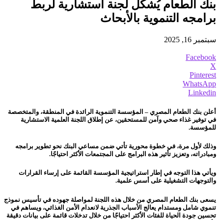
بنك الطعام يُشكل لجنة استشارية لربط
برامجه التنموية بالأبحاث
سبتمبر 16, 2025
Facebook
X
Pinterest
WhatsApp
Linkedin
أعلن بنك الطعام المصري – المؤسسة التنموية الرائدة في المنطقة، والمتخصصة
في توفير غذاء صحي وآمن للمستحقين، عن إطلاق اللجنة العلمية الاستشارية
للمؤسسة.
وذلك لأول مرة، في خطوة محورية تأتي ضمن مساعي البنك نحو تطوير برامجه
ومبادراته، وتعزيز تأثير هذه البرامج على المجتمعات الأكثر احتياجًا.
ويأتي هذا التوجه في إطار استراتيجية المؤسسة القائمة على إرساء القرارات
والتوجهات التشغيلية على أسس علمية.
يسعى بنك الطعام المصري من خلال هذه اللجنة لمواصلة جهوده في تأسيس نموذج
تنموي شامل ومستدام يعالج الأسباب الجذرية لانعدام الأمن الغذائي، ويساهم في
تحسين جودة الحياة للفئات الأكثر احتياجًا من خلال تدخلات قائمة على بيانات دقيقة