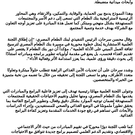
وأبحاث ميدانية منضبطة.
وهذا النموذج يدمج بين الحماية، والوقاية، والتمكين، والارتقاء، وهي المحاور
الرئيسية لاستراتيجية بنك الطعام التي تسعى إلى دعم الأسر والمجتمعات
المستهدفة بشكل منهجي ومبتكر. كما تعمل هذة المبادرة على تعزيز أوجه التعاون
مع الشركاء بهدف خدمة وتنمية المجتمع.
وقال محسن سرحان، الرئيس التنفيذي لبنك الطعام المصري: “إن إطلاق اللجنة
العلمية الاستشارية يُمثل خطوة محورية في مسيرة بنك الطعام المصري لترسيخ
ثقافة العمل المبني على الأدلة العلمية”، مؤكداً أن دور بنك الطعام لا يقتصر على
تقديم الغذاء فحسب، بل يضع في مقدمة أولوياته تطوير برامجه ومبادراته استنادًا
إلى بحوث دقيقة ورؤى علمية، بما يعزز استدامة الأثر وفعالية الأداء”.
وشدد سرحان على أن تحديات الأمن الغذائي الراهنة تتطلب حلولاً مبتكرة وتعاونًا
متعدد الأطراف، وهو ما تسعى اللجنة إلى تحقيقه من خلال ما تضمه من نخبة متميزة
من الخبراء والمتخصصين.
وتتولى اللجنة العلمية مهامًا رئيسية تهدف إلى تعزيز فاعلية البرامج والمبادرات التي
يقدمها بنك الطعام المصري، ومنها تحليل وتقييم الاحتياجات الحقيقية للمجتمعات
المستهدفة لضمان توجيه الموارد بشكل دقيق وفعال، وتطوير البرامج القائمة بما
يحقق تطوراً ملموسًا في الوضع الغذائي والصحي للمستفيدين، وإجراء الدراسات
والأبحاث التي تساهم في رفع جودة الخدمات المقدمة وتعزيز كفاءة البرامج
الغذائية.
كما تلعب اللجنة دورًا محوريًا في تقييم المبادرات من حيث الأثر الاجتماعي
والاقتصادي، وتقديم الدعم العلمي لتصميم برامج جديدة تتوافق مع الاحتياجات