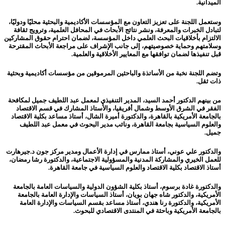
الميدانية.
وستعمل اللجنة على تعزيز التعاون مع المؤسسات الأكاديمية والبحثية محليًا ودوليًا،
لتبادل الخبرات والمعرفة، ونشر نتائج الأبحاث في المحافل العلمية، وترويج ثقافة
الالتزام بأخلاقيات البحث العلمي داخل المؤسسة، لضمان احترام حقوق المشاركين
وسلامتهم وحماية خصوصيتهم، إلى جانب الإشراف على مراجعة الأبحاث المقترحة
قبل تنفيذها لضمان توافقها مع المعايير الأخلاقية والعلمية.
وتضم اللجنة نخبة من الأساتذة والباحثين المرموقين من مؤسسات أكاديمية وبحثية
ذات ثقل.
من بينهم الدكتور أحمد السيد، المدير التنفيذي لمعمل عبد اللطيف جميل لمكافحة
الفقر في الشرق الأوسط وشمال أفريقيا، والأستاذ المشارك في قسم الاقتصاد
بالجامعة الأمريكية بالقاهرة، والدكتورة أميرة الشال، أستاذ مساعد بكلية الاقتصاد
والعلوم السياسية بجامعة القاهرة، ونائب مدير البحوث في معمل عبد اللطيف
جميل.
والدكتور علي عوني، أستاذ ممارس في إدارة الأعمال ومدير مركز جون د.جيرهارت
للعمل الخيري والمشاركة المدنية والمسؤولية الاجتماعية، والدكتورة رشا رمضان،
أستاذ الاقتصاد بكلية الاقتصاد والعلوم السياسية في جامعة القاهرة.
والدكتورة غادة برسوم، أستاذ بكلية الشؤون الدولية والسياسات العامة بالجامعة
الأمريكية، والدكتور شاه جهان بويان، أستاذ السياسات والإدارة العامة بالجامعة
الأمريكية، والدكتورة رنا هندي، أستاذ مساعد بقسم السياسات والإدارة العامة
بالجامعة الأمريكية وباحثة في المنتدى الاقتصادي للبحوث.