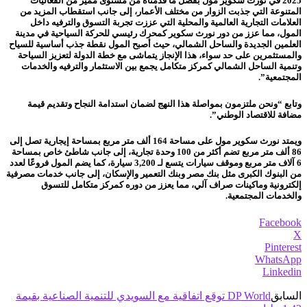
2025 في نورث سكوير مول بفضل ما قدمناه من مستوى مميز من الفعاليات
المتنوعة التي جذبت الزوار من مختلف الأعمار، إلى جانب استقطاب المزيد من
العلامات التجارية العالمية والمحلية التي عززت تجربة التسوق والترفيه داخل
المول، مما عزز من دور نورث سكوير كمحرك رئيسي للحركة السياحية في مدينة
العلمين الجديدة والساحل الشمالي، حيث أصبح المول نقطة جذب أساسية للسياح
والمستثمرين على حد سواء، هذا الإنجاز يتماشى مع خطة الدولة لتعزيز السياحة
وتنمية الساحل الشمالي كمركز متكامل يجمع بين الاستثمار والترفيه والخدمات
المجتمعية”.
وتابع “ونحن ملتزمون بمواصلة هذا النهج لضمان استدامة النجاح وتقديم قيمة
مضافة للاقتصاد الوطني”.
ويمتد نورث سكوير مول على مساحة 164 ألف متر مربع بمساحة إيجارية تصل إلى
86 ألف متر مربع تضم أكثر من 100 وحدة تجارية، إلى جانب شاطئ خاص بمساحة
6 آلاف متر مربع وموقف سيارات يتسع لـ 3,200 سيارة، كما يضم المول فروعًا لعدد
من البنوك الكبرى مثل بنك مصر وبنك التعمير والإسكان، إلى جانب خدمات مصرفية
إلكترونية وماكينات صراف آلي، مما يعزز من دوره كمركز متكامل للتسوق
والخدمات المجتمعية.
Facebook
X
Pinterest
WhatsApp
Linkedin
السابق
DP World توقع اتفاقية مع السويدي للتنمية الصناعية بقيمة