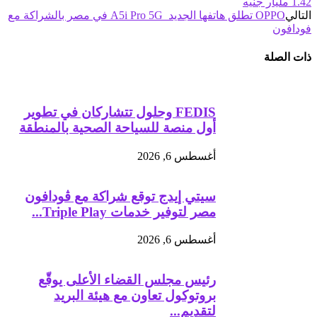
1.42 مليار جنيه
التالي
OPPO تطلق هاتفها الجديد A5i Pro 5G في مصر بالشراكة مع
فودافون
ذات الصلة
FEDIS وحلول تتشاركان في تطوير
أول منصة للسياحة الصحية بالمنطقة
أغسطس 6, 2026
سيتي إيدج توقع شراكة مع ڤودافون
مصر لتوفير خدمات Triple Play...
أغسطس 6, 2026
رئيس مجلس القضاء الأعلى يوقّع
بروتوكول تعاون مع هيئة البريد
لتقديم...