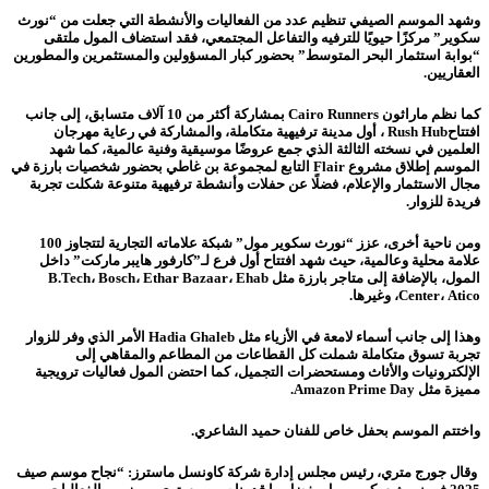
وشهد الموسم الصيفي تنظيم عدد من الفعاليات والأنشطة التي جعلت من “نورث
سكوير” مركزًا حيويًا للترفيه والتفاعل المجتمعي، فقد استضاف المول ملتقى
“بوابة استثمار البحر المتوسط” بحضور كبار المسؤولين والمستثمرين والمطورين
العقاريين.
كما نظم ماراثون Cairo Runners بمشاركة أكثر من 10 آلاف متسابق، إلى جانب
افتتاحRush Hub ، أول مدينة ترفيهية متكاملة، والمشاركة في رعاية مهرجان
العلمين في نسخته الثالثة الذي جمع عروضًا موسيقية وفنية عالمية، كما شهد
الموسم إطلاق مشروع Flair التابع لمجموعة بن غاطي بحضور شخصيات بارزة في
مجال الاستثمار والإعلام، فضلًا عن حفلات وأنشطة ترفيهية متنوعة شكلت تجربة
فريدة للزوار.
ومن ناحية أخرى، عزز “نورث سكوير مول” شبكة علاماته التجارية لتتجاوز 100
علامة محلية وعالمية، حيث شهد افتتاح أول فرع لـ”كارفور هايبر ماركت” داخل
المول، بالإضافة إلى متاجر بارزة مثل B.Tech، Bosch، Ethar Bazaar، Ehab
Center، Atico، وغيرها.
وهذا إلى جانب أسماء لامعة في الأزياء مثل Hadia Ghaleb الأمر الذي وفر للزوار
تجربة تسوق متكاملة شملت كل القطاعات من المطاعم والمقاهي إلى
الإلكترونيات والأثاث ومستحضرات التجميل، كما احتضن المول فعاليات ترويجية
مميزة مثل Amazon Prime Day.
واختتم الموسم بحفل خاص للفنان حميد الشاعري.
وقال جورج متري، رئيس مجلس إدارة شركة كاونسل ماسترز: “نجاح موسم صيف