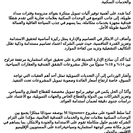
والخدمات السكنية.
كما شدد على أهمية توفير آليات تمويل مبتكرة بفوائد مدروسة وفترات سداد
طويلة، إلى جانب التوسع في الوحدات السكنية بعلامات تجارية التي تقدم شققًا
فندقية مجهزة بخدمات متكاملة، بما يسهم في جذب السياحة العائلية والعمالة
الأجنبية طويلة الأجل.
وأضاف ان الابتكار في التصاميم والإدارة يمثل ركيزة أساسية لتحقيق الاستدامة
وتعزيز القدرة التنافسية، حيث تتبنى الشركه اعتماد تصاميم مستدامة وذكية تقلل
التكاليف التشغيلية وتزيد من كفاءة الموارد.
كما أكد أن نماذج الإدارة الحديثة قادرة على تحقيق عوائد استثمارية مرتفعة تتراوح
بين 14% و 18% سنويًا من خلال مشروعات الشقق الفندقية والعقارات السياحية.
وأشار الورداني إلى أن التحديات التمويلية تمثل أحد أهم العقبات التي تواجه
السوق، خاصة ارتفاع أسعار الفائدة وصعوبة تمويل المشروعات تحت التنفيذ.
وأكدً أن الحل يكمن في توفير برامج تمويل مخصصة للقطاع العقاري والسياحي،
وتعزيز الشراكات بين الدولة والقطاع الخاص والجهات التمويلية، مع الاعتماد على
دراسات جدوى دقيقة لضمان استدامة العوائد.
كما سلط الضوء على مشروع M Signature بوصفه نموذجًا مبتكرًا يجمع بين
الوحدات السكنية بعلامات تجارية والخدمات الفندقية العالمية، مؤكدا على التزام
الشركه تقديم حلول متكاملة تقوم على الاستدامة والجودة والابتكار، بما يساهم في
تعزيز مكانة مصر كوجهة استثمارية وسياحيةرائدة على المستويين الإقليميو
الاقليمي والدولي