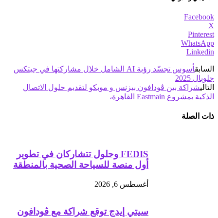
Facebook
X
Pinterest
WhatsApp
Linkedin
السابق
أسوس تجسّد رؤية AI الشامل خلال مشاركتها في جيتكس
جلوبال 2025
التالي
شراكة بين ڤودافون بيزنس و موبكو لتقديم حلول الاتصال
الذكية بمشروع Eastmain القاهرة،
ذات الصلة
FEDIS وحلول تتشاركان في تطوير
أول منصة للسياحة الصحية بالمنطقة
أغسطس 6, 2026
سيتي إيدج توقع شراكة مع ڤودافون