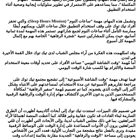
المكتملة”، مما يساعدهم على الاستمرار في تطوير سلوكيات إيجابية وصحية أثناء
استخدام التطبيق.
وتشمل هذه المهام، مهمة “ساعات النوم” (Sleep Hours Mission)، والتي تحفز
أفراد تيك توك على وقف استخدام التطبيق خلال ساعات الليل، ويمكنهم أيضًا
ممارسة التأمل أثناء ساعات النوم لجمع شاراتهم. تستمر هذه المهمة لمدة ثمانية
أسابيع، حيث يمكن للمشاركين تنمية “شجرة الرفاهية” الخاصة بهم مع إكمال
المهمة كل أسبوع.
وقد استُلهمت هذه الفكرة من آراء مجلس الشباب لدى تيك توك خلال القمة الأخيرة
في لندن.
أما مُهمة “وقت الشاشة اليومي” تساعد الأفراد على تحديد أوقات معينة لاستخدام
المنصة والالتزام بها لكسب شارة الوقت اليومي.
فيما تهدف مهمة “وقت الشاشة الأسبوعية” إلى تشجيع مجتمع تيك توك على
مراجعة تقاريرهم الأسبوعية عن مدة الاستخدام، لمساعدتهم على الانتباه بشكل
أكبر إلى الوقت الذي يقضونه. كما تم تصميم مُهمة “سفير الرفاهية” لمكافأة
المستخدمين الذين يدعون الآخرين لاكتشاف مهام إدارة الوقت والرفاهية الرقمية
والمشاركة فيها.
في تصميم تلك الميزات، استندت تيك توك إلى أبحاث أكاديمية أظهرت أن الطرق
الصارمة لبناء العادات قد تكون عقابية وغير فعّالة. كما أعطت المنصة اهتمامًا لآراء
المراهقين، بما في ذلك مجلس الشباب لدينا، وإلى الأبحاث التي أظهرت أن ثلثي
المراهقين يرون أن الأدوات المساعدة على إدارة الوقت على الوسائط الرقمية
مفيدة. ونرى بالفعل نتائج مشجعة من التجارب الأولية: فعدد أكبر من الأشخاص
يعودون إلى مساحة “الوقت والرفاهية” الجديدة مقارنة بقائمة إعدادات وقت