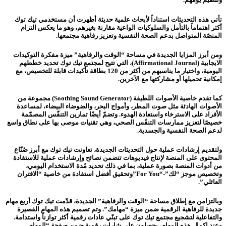
تأتي هذه التحديثات استناداً لأبحاث علمية حديثة أظهرت أن مستخدمي تيك توك
أكثر اهتماماً بالتأمل والسلوكيات الواعية مقارنة بغيرهم، وهو ما يعكس التزام
المنصّة المتواصل بدعم الصحة النفسية وتعزيز رفاهية مجتمعها.
ومن أبرز المزايا الجديدة في مساحة “الوقت والرفاهية” ميزة مفكرة التوكيدات
الايجابية (Affirmational Journal)، التي تتيح لمجتمع تيك توك تحديد خططهم
اليومية، واختيار ما يناسبهم من أكثر من 120 بطاقة تأكيدات قابلة للتخصيص، مع
إمكانية تحميلها أو مشاركتها مع الآخرين.
كما تقدم خاصية الأصوات اللطيفة (Soothing Sound Generator) مجموعة من
الأصوات الهادئة مثل صوت المطر، وأمواج البحر، والضوضاء البيضاء، لمساعدة
الأفراد على الاسترخاء واستعادة الهدوء. وتضمّ أيضًا تمارين التنفّس المصمّمة
خصيصًا لتعزيز ممارسات التنفّس الصحي، وهي تقنيات موصى بها على نطاق واسع
لدعم الصحة النفسية والجسدية.
ولتقديم إرشادات عملية حول التحديثات الجديدة، تعاونت تيك توك مع أبرز صُنّاع
المحتوى على المنصة لإنتاج فيديوهات تتضمن نصائح وإرشادات عملية للاستفادة
من أدوات المنصة بصورة عملية، بما في ذلك تحديد مُدة الاستخدام اليومي،
وتخصيص موجز “لك”-“For You”وتحقيق أفضل استفادة من خاصية “الاقتران
العائلي”.
وبالتزامن مع إطلاق مساحة “الوقت والرفاهية” الجديدة، قدّمت تيك توك أربع مهام
جديدة للرفاهية الرقمية ضمن ميزة “مهامك”. وتم تصميم هذه المهام القصيرة
والتفاعلية لتشجيع مجتمع تيك توك على تبنّي عادات رقمية أكثر توازناً واستدامة.
وعند إكمال هذه المهام، يحصلون على شارات رقمية ضمن صفحة “المهام