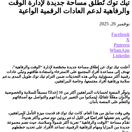
تيك توك تُطلق مساحة جديدة لإدارة الوقت
والرفاهية لدعم العادات الرقمية الواعية
نوفمبر 26, 2025
Facebook
X
Pinterest
WhatsApp
Linkedin
أعلنت تيك توك عن إطلاق مساحة جديدة مخصّصة لإدارة “الوقت والرفاهية”،
تهدف إلى مساعدة أفراد المجتمع على الاسترخاء واستعادة طاقتهم وتبنّي عادات
رقمية أكثر مسؤولية. وتأتي هذه التحديثات ضمن التزام تيك توك طويل المدى بدعم
سلامة ورفاهية أفراد مجتمعها، وخاصة المراهقين.
وتوفّر المنصة لحسابات المراهقين أكثر من 50 إعدادًا مسبقاًً للسلامة والخصوصية
والأمان مفعّلًا تلقائيًا، ليتمكنوا من التعبير عن إبداعهم والتواصل مع أصدقائهم
والتعلّم على المنصة بأمان.
وفي وقت سابق من هذا العام، كانت تيك توك قد قدمت ميزة التأمل للمراهقين،
والتي يتم تفعيلها افتراضيًا في الليل لدعم روتين نوم صحي وأكثر هدوءاً.
تقدّم مساحة “الوقت والرفاهية” تجربة أكثر شمولاً وسلاسة، حيث تضم مجموعة
جديدة من المزايا ومهام للرفاهية الرقمية، تساعد الأفراد على تحديد خططهم
وتنظيم يومهم.