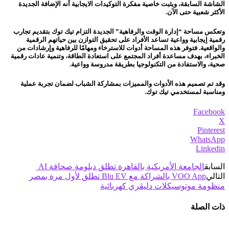
الشاشة السابقة، ويثبت خاصية مفكرة التوكيدات الايجابية أنه الإضافة الجديدة
الأكثر شعبية حتى الآن.
وتعكس مساحة “إدارة الوقت والرفاهية” الجديدة التزام تيك توك بتقديم تجارب
رقمية إيجابية وواعية تساعد الأفراد على تحقيق التوازن بين حياتهم الرقمية
والواقعية. فتوفر هذه المساحة أدوات للاسترخاء ومهامًا للرفاهية وإرشادات من
الخبراء، بهدف مساعدة أفراد المجتمع على استعادة الطاقة، وتنمية عادات رقمية
صحية، والاستفادة من التكنولوجيا بطريقة مدروسة وواعية.
وقد تم تصميم هذه الأدوات والمميزات بمشاركة الشباب لضمان تجربة عملية
ومناسبة لمستخدمي تيك توك.
Facebook
X
Pinterest
WhatsApp
Linkedin
السابق
الجامعة الأمريكية بالقاهرة تطلق دبلومة صحافة AI
التالي
VOO App بالشراكة مع Blu EV تطلق لأول مرة بمصر
منظومة موتوسيكلات دليڤري كهربائية
ذات الصلة