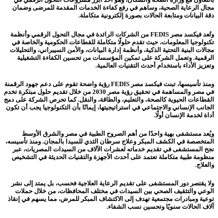
مجال الرعاية الصحية، وساهم في رفع كفاءة الخدمات المقدمة للمرضى وضمان
دقة البيانات ومتابعة الحالات بصورة إلكترونية متكاملة.
وتُعد فيكسد مصر FEDIS من الشركات الرائدة في مجال التحول الرقمي وأنظمة
تكنولوجيا المعلومات، حيث تقدم حلولًا متكاملة للقطاعات الحكومية والخاصة في
مجالات البنية التحتية الذكية، وأنظمة إدارة البيانات، والأمن السيبراني، والتحليلات
الرقمية. وتعمل الشركة على تمكين المؤسسات من تحسين الكفاءة التشغيلية
وتعزيز الأداء باستخدام أحدث التقنيات العالمية.
ومنذ تأسيسها، تبنت فيكسد مصر FEDIS رؤية واضحة تقوم على دعم جهود الرقمنة
في مصر والمساهمة في تحقيق رؤية مصر 2030 من خلال تقديم حلول مبتكرة تخدم
القطاعات الحيوية كالصحة، والتعليم، والطاقة، والنقل. كما تحرص الشركة على دمج
الجانب الإنساني والاجتماعي في استراتيجيتها، إيمانًا بأن التكنولوجيا يجب أن تكون
أداة لخدمة الإنسان أولًا.
ويُعد مستشفى بهية واحدًا من أهم الصروح الطبية في مصر والشرق الأوسط
المتخصصة في الكشف المبكر وعلاج سرطان الثدي للسيدا بالمجان. ومنذ تأسيسه،
نجح المستشفى في تقديم خدماته لعشرات الآلاف من السيدات المصريات، عبر
منظومة طبية متكاملة تعتمد على أحدث الأجهزة والتقنيات الحديثة في التشخيص
والعلاج.
ولا يقتصر دور المستشفى على تقديم الرعاية العلاجية فحسب، بل يمتد إلى نشر
الوعي والتثقيف الصحي بين السيدات في مختلف المحافظات، من خلال حملات
توعية ومبادرات مجتمعية تهدف إلى الاكتشاف المبكر للمرض، مما يسهم في إنقاذ
آلاف الحالات سنويًا وتحسين نسب الشفاء.