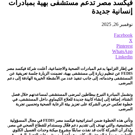
فيكسد مصر تدعم مستشفى بهية بمبادرات
إنسانية جديدة
نوفمبر 26, 2025
Facebook
X
Pinterest
WhatsApp
Linkedin
في إطار التزامها بدعم المبادرات الصحية والاجتماعية، أعلنت شركة فيكسد مصر
FEDIS عن تنظيم زيارة إلى مستشفى بهية، تضمنت الزيارة جلسة تعريفية عن
المستشفى وخدماته، إلى جانب تنفيذ عدد من الأنشطة الخيرية الهادفة إلى دعم
المرضى.
وتشمل المبادرة التبرع ببطاطين لمرضى المستشفى لمساعدتهم خلال فصل
الشتاء، إضافة إلى إنشاء كابينة جديدة للعلاج الكيماوي داخل المستشفى، في
خطوة تعكس حرص الشركة على تعزيز بيئة الرعاية الصحية وتحسين تجربة
المرضى.
وتأتي هذه الخطوة ضمن استراتيجية فيكسد مصر FEDIS في مجال المسؤولية
المجتمعية، والتي تهدف إلى تقديم دعم فعّال ومستدام للقطاع الصحي في مصر.
ويُذكر أن الشركة كانت قد نفذت سابقًا مشروع ميكنة وحدات الغسيل الكلوي
بالتعاون مع وزارة الصحة والسكان، وهو أحد أبرز مشروعات التحول الرقمي في