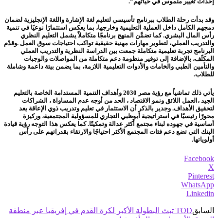
إحداث تغيير ملموس في حياتهم”.
وقد بدأت رحلة الطلاب ببرنامج تأسيسي لتعليم لغة الإشارة واللغة الإنجليزية لضمان
دمجهم الكامل داخل العملية التعليمية وخارجها، بما يعكس استثمارًا نوعيًا في تنمية
رأس المال البشري. كما تضمَّن المنهج برنامجًا متكاملاً يشمل التعليم النظري
والتدريب العملي، لتطوير مهارات مهنية حقيقية تواكب احتياجات سوق العمل .وقدّم
البرنامج تجربة تعليمية متكاملة جمعت بين الدراسة النظرية والتدريب العملي
المكثّف، بالإضافة إلى توفير منظومة دعم متكاملة من المواصلات والوجبات
والتأمين الطبي والخامات والأدوات التعليمية اللازمة، بما يضمن بيئة داعمة وشاملة
للطلاب.
يأتي ذلك تماشياً مع رؤية مصر 2030 وأهداف التنمية المستدامة الخاصة بالتعليم
الجيد ،العمل اللائق ونمو الاقتصاد ، الحد من أوجه عدم المساواة ، الشراكات
لتحقيق الأهداف. وجدير بالذكر أن الاستثمار في تعليم وتدريب ذوي الإعاقة يعد
محورًا رئيسيًا في استراتيجية أبوظبي التجاري للمسؤولية المجتمعية، وركيزة
أساسية في جهوده لبناء مجتمع أكثر عدالة وتمكينًا. كما يعكس هذا التوجه رؤية قيادة
البنك التي تضع دعم فئات المجتمع الأكثر احتياجًا والارتقاء بقدراتهم على رأس
أولوياتها.
Facebook
X
Pinterest
WhatsApp
Linkedin
السابق
TOD تبث البطولة الأكبر لكرة القدم في إفريقيا عبر منطقة