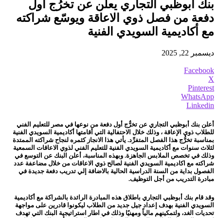
بنك أبوظبي التجاري يعلن عن تخرُج أول
دفعة من فصل ذوي الاعاقة ويوسّع شراكته
مع أكاديمية السويدي الفنية
ديسمبر 22, 2025
Facebook
X
Pinterest
WhatsApp
Linkedin
أعلن بنك أبوظبي التجاري عن تخرٌّج أول دفعة من نوعها في مصر للتعليم الفني
للطلاب ذوي الإعاقة ، وذلك خلال الاحتفالية التي أقامتها أكاديمية السويدي الفنية
بمناسبة تخرُّج هذا الفصل المتفرِّد. يأتي هذا الانجاز كثمره لنجاح شراكته الممتدة
لثلاث سنوات مع أكاديمية السويدي الفنية للتعليم الفني لذوي الاعاقات السمعية
وذلك في تخصص الملابس الجاهزة. وبهذه المناسبة، أعلن البنك عن التوسع في
شراكته مع اكاديمية السويدي الفنية لصالح ذوي الاعاقات من خلال مضاعفة عدد
الفصول بداية من السنة الدراسية الحالية بالاضافة إلي تدريب دفعة جديدة في
مبادرة التدريب من أجل التوظيف.
وقد قام بنك أبوظبي التجاري باطلاق هذه المبادرة الرائدة بالشراكة مع أكاديمية
السويدي الفنية بهدف إعداد جيل جديد من الطلاب ليكونوا قادرين على مواجهة
تحديات الغد، ولتمكينهم مالياً ومهنيًا وذلك في اطار استراتيجية البنك التي تهدف