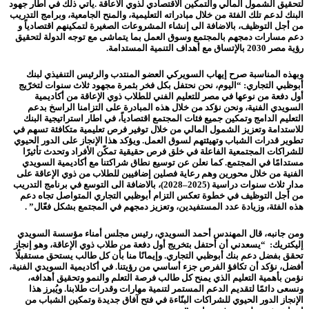
لتحقيق الشمول المالي والتمكين الاقتصادي لذوي الاعاقة .يأتي ذلك في اطار جهود
البنك لدعم تلك الفئة من خلال مبادراته التعليمية، والمنح الجامعية، وبرامج التدريب
من أجل التوظيف، بالاضافة الى إنشاء المشروعات الصغيرة لتمكينهم اقتصادياً و
دعم مسارات دمجهم بالمجتمع وسوق العمل بما يتماشى مع توجه الدولة لتحقيق
رؤية مصر 2030 بالإتساق مع أهداف التنمية المستدامة.
وبهذه المناسبة صرح إيهاب السويركي العضو المنتدب والرئيس التنفيذي لبنك
أبوظبي التجاري: “اليوم، نحن نحتفل بكل فخر بثمرة مجهود ثلاث سنوات لتخرّيج
أول دفعة من نوعها في مصر للتعليم الفني للطلاب ذوي الإعاقة من أكاديمية
السويدي الفنية، ونحن نؤكد من خلال هذه المبادرة على التزامنا الراسخ بدعم
التعليم الدامج وتمكين جميع فئات المجتمع اقتصادياً، في اطار استراتيجية البنك
للاستدامة وتعزيز الشمول المالي من خلال توفير فرص تعليمية متكافئة تسهم في
تطوير قدرات الشباب وتهيئتهم لسوق العمل. ويؤكد هذا الإنجاز على الدور الحيوي
للشراكات المجتمعية الفاعلة في خلق فرص حقيقية تمكّن الأفراد وتحدث تأثيرًا
مستدامًا في المجتمع. كما نعلن عن توسيع نطاق شراكتنا مع أكاديمية السويدي
الفنية من خلال محورين وهم رعاية فصلين إضافيين للطلاب من ذوي الإعاقة على
مدار ثلاث سنوات دراسية (2025–2028)، بالاضافة الى التوسع في برنامج التدريب
من أجل التوظيف في خطوة تعكس التزام أبوظبي التجاري المتواصل تجاه دعم
هذه الفئة، وزيادة عدد المستفيدين، وتعزيز دمجهم في المجتمع بشكل فعّال” .
ومن جانبه، قال المهندس أحمد السويدي، رئيس مجلس أمناء مؤسسة السويدي
إليكتريك:
“يسعدني أن أحتفل بتخريج أول دفعة من طلاب ذوي الإعاقة، وهو إنجاز
تحقق بفضل دعم بنك أبوظبي التجاري. وإيمانًا منا بأن كل طالب يستحق مستقبلًا
أفضل، نؤكد أن تكافؤ الفرص جزء أساسي من رؤيتنا. في أكاديمية السويدي الفنية،
نؤمن بأهمية التعليم الذي يمنح كل طالب فرصة التعلم والنمو وتحقيق أهدافه،
ونسعى دائمًا لتقديم الدعم المستمر لتنمية مهارات وقدرات طلابنا. ويُبرز هذا
الإنجاز الدور الحيوي للشراكات البنّاءة في فتح آفاق جديدة وتمكين الشباب من