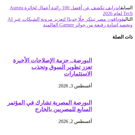
السابق
إندرايف تكشف عن أفضل 100 رائدة أعمال لجائزة Aurora
Tech لعام 2026
التالي
ڤودافون مصر تبتكر حلًا جديدًا لتعزيز مرونة الشبكات عبر AI
وتحصد إشادة رفيعة من جوائز Gartner العالمية
ذات الصلة
البورصة.. حزمة الإصلاحات الأخيرة
تعزز تطوير السوق وتجذب
الاستثمارات
أغسطس 3, 2026
البورصة المصرية تشارك في المؤتمر
السابع للمصريين بالخارج
أغسطس 2, 2026