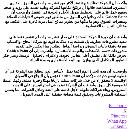
وأكدت أن الشركة تمتلك خبرة تمتد لأكثر من عشر سنوات في السوق العقاري
المصري، استطاعت خلالها أن ترسّخ مكانتها كشركة وطنية تعتمد على رؤية واضحة
ومنهج عمل قائم على التخطيط طويل الأجل والجودة في التنفيذ. وأوضحت أن
Golden Point بدأت رحلتها في السوق من منطلق فهم حقيقي لاحتياجات العملاء
ومتغيرات السوق، وهو ما مكّنها من تطوير نماذج عمل مرنة قادرة على التكيف مع
مختلف التحديات الاقتصادية.
وأضافت أن خبرة الشركة الممتدة على مدار عشر سنوات لم تقتصر فقط على
تنفيذ مشروعات عقارية، بل شملت بناء علاقات قوية مع شركاء النجاح، واكتساب
معرفة دقيقة بآليات السوق، ودراسة أنماط الطلب، بما انعكس على تقديم
مشروعات تتسم بالاستدامة والقيمة الاستثمارية. وأشارت إلى أن Golden Point
تحرص دائمًا على تطبيق أعلى معايير الجودة، والالتزام بالجداول الزمنية، وتبني فكر
التطوير المتكامل الذي يوازن بين البعد الاستثماري وجودة الحياة.
وأوضحت أن هذه الخبرة المتراكمة تمثل الأساس الذي تنطلق منه الشركة في أي
خطوة توسع جديدة، مؤكدة أن Golden Point تؤمن بأن النجاح في الأسواق
الإقليمية لا يتحقق إلا من خلال شركات تمتلك تاريخًا مهنيًا وخبرة عملية، وفهمًا عميقًا
لخصوصية كل سوق. وأضافت أن الشركة تعتمد في استراتيجيتها على التوسع
المدروس، وبناء شراكات طويلة الأجل قائمة على الثقة وتبادل الخبرات، بما يضمن
استدامة المشروعات وتحقيق قيمة مضافة حقيقية على المدى الطويل.
Facebook
X
Pinterest
WhatsApp
Linkedin