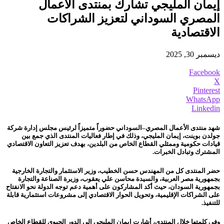
إيمان المليجي تشارك بمنتدى الأعمال
المصري السوداني لتعزيز الشراكات
الاقتصادية
ديسمبر 30, 2025
Facebook
X
Pinterest
WhatsApp
Linkedin
شهد منتدى الأعمال المصري–السوداني حضوراً متميزاً لرئيس مجلس إدارة شركة
جولدن بوينت، إيمان المليجي، وذلك في إطار فعاليات المنتدى الذي جمع بين
قيادات حكومية وممثلي القطاع الخاص من البلدين، بهدف تعزيز التعاون الاقتصادي
المشترك وتبادل الخبرات.
حضر المنتدى كل من المهندس حسن الخطيب، وزير الاستثمار والتجارة الخارجية
بجمهورية مصر العربية، والسيدة محاسن علي يعقوب، وزيرة الصناعة والتجارة
بجمهورية السودان، حيث أكد المشاركون على أهمية دعم توجه الدولة نحو الانفتاح
على الشراكات الإقليمية، وتحويل الحوار الاقتصادي إلى مشروعات استثمارية قابلة
للتنفيذ.
وفي كلمتها خلال المنتدى، أشارت إيمان المليجي إلى الدور الحيوي للقطاع الخاص