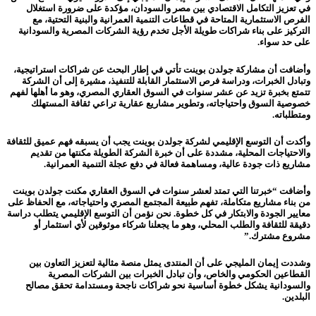
في تعزيز التكامل الاقتصادي بين مصر والسودان، مؤكدة على ضرورة استغلال
الفرص الاستثمارية المتاحة في قطاعات التنمية العمرانية والبنية التحتية، مع
التركيز على بناء شراكات طويلة الأجل تخدم رؤية الشركات المصرية والسودانية
على حد سواء.
وأضافت أن مشاركة جولدن بوينت تأتي في إطار البحث عن شراكات استراتيجية،
وتبادل الخبرات، ودراسة فرص الاستثمار القابلة للتنفيذ، مشيرة إلى أن الشركة
تتمتع بخبرة تزيد عن عشر سنوات في السوق العقاري المصري، وهو ما أهلها لفهم
خصوصية السوق واحتياجاته، وتطوير مشاريع عقارية تراعي ثقافة المستهلك
ومتطلباته.
وأكدت أن التوسع الإقليمي لشركة جولدن بوينت يجب أن يسبقه فهم عميق للثقافة
والاحتياجات المحلية، مشددة على أن خبرة الشركة الطويلة مكنتها من تقديم
مشاريع ذات جودة عالية، ومساهمة فعالة في دفع عجلة التنمية العمرانية.
وأضافت
“خبرتنا التي تمتد لعشر سنوات في السوق العقاري مكنت جولدن بوينت
من بناء مشاريع متكاملة، تفهم طبيعة المجتمع المصري واحتياجاته، مع الحفاظ على
معايير الجودة والابتكار في كل خطوة. نحن نؤمن أن التوسع الإقليمي يتطلب دراسة
دقيقة للثقافة والطلب المحلي، وهو ما يجعلنا شركاء موثوقين لأي استثمار أو
مشروع مشترك.”
وشددت إيمان المليجي على أن المنتدى يمثل منصة مثالية لتعزيز التعاون بين
القطاعين الحكومي والخاص، وأن تبادل الخبرات بين الشركات المصرية
والسودانية يشكل خطوة أساسية نحو شراكات ناجحة ومستدامة تحقق مصالح
البلدين.