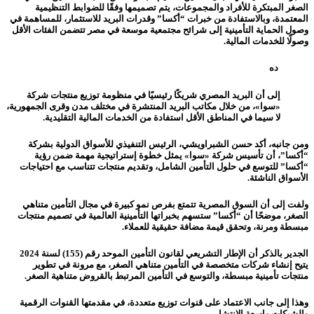
الصغر المبتكرة للأفراد والمجموعات، يتم تصميمها وفقًا للضوابط التنظيمية
المعتمدة، وبالاستفادة من خبرات “أكسا” وقدرات البريد للاستثمار، للمساهمة في
وصول الحماية التأمينية إلى شرائح مجتمعية موسعة في مصر تتضمن الفئات الأقل
وصولًا للخدمات المالية.
ده
إلى أن البريد المصري شريكًا رئيسيًا في منظومة توزيع منتجات شركة
«سوا»، من خلال مكاتب البريد المنتشرة في مختلف مدن وقرى الجمهورية،
لا سيما في المناطق الأقل استفادة من الخدمات المالية التقليدية.
ومن جانبه، أكد حسن الشبراويشي، الرئيس التنفيذي للأسواق الدولية بشركة
“أكسا”، أن تأسيس شركة «سوا» يمثل خطوة إستراتيجية مهمة ضمن رؤية
“أكسا” للتوسع في حلول التأمين الشامل، وتقديم منتجات تتناسب مع احتياجات
الأسواق الناشئة.
ولفت إلى أن السوق المصرية تتمتع بفرص نمو كبيرة في مجال التأمين متناهي
الصغر، موضحًا أن “أكسا” ستسهم بخبراتها التأمينية العالمية في تصميم منتجات
مبسطة ومرنة، وتحقق قيمة مضافة حقيقية للعملاء.
الجدير بالذكر أن الإطار التشريعي لقانون التأمين الموحد رقم (155) لسنة 2024
يتيح إنشاء شركات متخصصة في التأمين متناهي الصغر، مع مرونة في تطوير
منتجات تأمينية مبسطة، والتوسع في التأمين المرتبط بالقروض متناهية الصغر.
وهذا إلى جانب الاعتماد على قنوات توزيع متعددة، في مقدمتها القنوات الرقمية
والشبكات واسعة الانتشار.