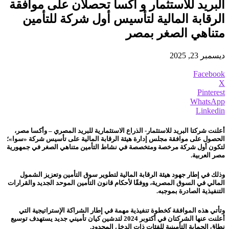
البريد للاستثمار و أكسا تحصلان على موافقة
الرقابة المالية لتأسيس أول شركة للتأمين
متناهي الصغر بمصر
ديسمبر 23, 2025
Facebook
X
Pinterest
WhatsApp
Linkedin
أعلنت شركتا البريد للاستثمار- الذراع الاستثمارية للبريد المصري – وأكسا مصر،
الحصول على موافقة مجلس إدارة هيئة الرقابة المالية على تأسيس شركة «سوا»؛
لتكون أول شركة مرخصة ومتخصصة في نشاط التأمين متناهي الصغر في جمهورية
مصر العربية.
وذلك في إطار جهود هيئة الرقابة المالية لتطوير سوق التأمين وتعزيز الشمول
المالي في السوق المصرية، ووفقًا لأحكام قانون التأمين الموحد الجديد والقرارات
التنفيذية الصادرة بموجبه.
وتأتي هذه الموافقة كخطوة تنفيذية مهمة في إطار الشراكة الإستراتيجية التي
أعلنت عنها الشركتان في أكتوبر 2024 لتدشين كيان تأميني جديد يستهدف توسيع
نطاق الحماية التأمينية للفئات ذات الدخل المحدود.