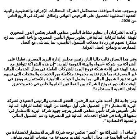
وبموجب هذه الموافقة، ستستكمل الشركة المتطلبات الإجرائية والتنظيمية والبنية
التحتية المطلوبة للحصول على الترخيص النهائي وإطلاق الشركة في الربع الثاني
من 2026.
وأكدت الشركتان أن تنظيم نشاط التأمين متناهي الصغر يعكس الدور المحوري
للهيئة العامة للرقابة المالية في تطوير سوق التأمين المصري، وإتاحة العمل بنماذج
مبتكرة تسهم في زيادة معدلات الشمول التأميني، بما يتماشى مع أفضل
الممارسات ونماذج العمل الدولية.
وفي هذا السياق قالت داليا الباز، رئيس مجلس إدارة البريد المصري، تعليقًا على
الشراكة بين شركة «سوا» والهيئة القومية للبريد: “إن هذه الشراكة تتوافق مع
رؤية الهيئة في إتاحة شبكة فروع البريد للشركات العاملة في مجال الخدمات المالية
غير المصرفية، بما يتيح تقديم مجموعة متكاملة من الخدمات والمنتجات التي تسهم
في تحقيق الشمول المالي، بما يشمل الجوانب التأمينية والاستثمارية، ويعزز في
الوقت ذاته دور نموذج الشراكة بين القطاعين العام والخاص في دعم وتحقيق
أهداف التنمية المستدامة”.
ومن جانبه قال أحمد علي عبد الرحمن، العضو المنتدب والرئيس التنفيذي لشركة
البريد للاستثمار : “إن الحصول على أول موافقة من الهيئة العامة للرقابة المالية
على تأسيس شركة تأمين متناهي الصغر يترجم جهود شركة البريد للاستثمار في
سعيها للريادة في قطاع الخدمات المالية غير المصرفية ودعم الشمول المالي
والتنمية الاقتصادية”.
وأضاف أن الشراكة مع “أكسا” تعكس توجه شركة البريد للاستثمار للاستفادة من
الخبرات العالمية في مجال التأمين لتقديم مجموعة من منتجات التأمين متناهي