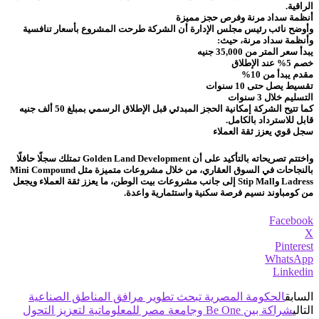
الراقية.
أنظمة سداد مرنة وفرص حجز مميزة
وأوضح نائب رئيس مجلس الإدارة أن الشركة طرحت المشروع بأسعار تنافسية
وأنظمة سداد مرنة، حيث:
يبدأ سعر المتر من 35,000 جنيه
خصم 5% عند الإطلاق
مقدم يبدأ من 10%
تقسيط يصل حتى 10 سنوات
التسليم خلال 3 سنوات
كما تتيح الشركة إمكانية الحجز المبدئي قبل الإطلاق الرسمي بمبلغ 50 ألف جنيه
قابل للاسترداد بالكامل.
سجل قوي يعزز ثقة العملاء
واختتم تصريحاته بالتأكيد على أن Golden Land Development تمتلك سجلًا حافلًا
بالنجاحات في السوق العقاري، من خلال مشروعات متميزة مثل Mini Compound
Ladress وStip Mall إلى جانب مشروعات بيت الوطن، ما يعزز ثقة العملاء ويجعل
من كومباوند نسيم فرصة سكنية واستثمارية واعدة.
Facebook
X
Pinterest
WhatsApp
Linkedin
السابق
الحكومة المصرية تبحث تطوير مرافق المناطق الصناعية
التالي
شراكة بين Be One وجامعة مصر للمعلوماتية لتعزيز التحول