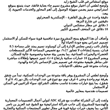
موقع استثنائي في قلب الشيخ زايد
وأوضح لطفي أن اختيار موقع مشروع نسيم جاء بعناية فائقة، حيث يتمتع بموقع
استراتيجي مميز يضمن سهولة الوصول إلى أهم المحاور والخدمات الحيوية، إذ
يبعد:
دقيقة واحدة عن طريق القاهرة – الإسكندرية الصحراوي
دقيقتين عن شارع النزهة
3 دقائق عن مطار سفنكس الدولي
10 دقائق عن المتحف المصري الكبير
وأضاف أن هذا الموقع يمنح المشروع ميزة تنافسية قوية سواء للسكن أو الاستثمار.
تصميم عمراني يضع جودة الحياة أولًا
وأشار نائب رئيس مجلس الإدارة إلى أن كومباوند نسيم يمتد على مساحة 8.5
فدان، بنسبة إنشاءات لا تتجاوز 27%، مع تخصيص المساحة الأكبر للمسطحات
الخضراء والبحيرات الصناعية، بما يضمن بيئة صحية وخصوصية عالية للسكان.
ويضم المشروع 10 عمارات سكنية بارتفاع G+4، تتميز جميعها بإطلالات مباشرة
على مناظر طبيعية مفتوحة، في تصميم يعزز الإحساس بالراحة والهدوء.
وحدات متنوعة تلبي مختلف الاحتياجات
وأوضح لطفي أن المشروع يوفر باقة متنوعة من الوحدات السكنية، تبدأ من شقق
بغرفة نوم واحدة وحتى 4 غرف نوم، مع تنوع في عدد الوحدات بكل دور (4، 6 أو 8
شقق)، بما يتيح خيارات متعددة تناسب مختلف الشرائح، سواء للراغبين في السكن
أو الاستثمار.
تصميمات هندسية بمعايير عالمية
ولفت إلى أن الشركة تعاقدت مع شركة ADC لتولي أعمال التصميمات المعمارية
والهندسية للمشروع، إلى جانب شراكة استراتيجية مع الشيخ عبد العزيز بن ناصر
الثاني، بما يضيف خبرات دولية قوية في مجال تطوير المجتمعات السكنية والتجارية