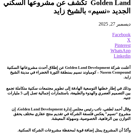
Golden Land تكشف عن مشروعها السكني
الجديد «نسيم» بالشيخ زايد
ديسمبر 27, 2025
Facebook
X
Pinterest
WhatsApp
Linkedin
أعلنت شركة Golden Land Development عن إطلاق أحدث مشروعاتها السكنية
Nasem Compound – كومباوند نسيم بمنطقة الثورة الخضراء في مدينة الشيخ
زايد.
وذلك في إطار خطتها التوسعية الهادفة إلى تطوير مجتمعات سكنية متكاملة تجمع
بين التصميم العصري والهدوء والطبيعة، باستثمارات إجمالية تصل إلى 5 مليارات
جنيه.
وقال أحمد لطفي، نائب رئيس مجلس إدارة Golden Land Development، إن
مشروع “نسيم” يعكس فلسفة الشركة في تقديم منتج عقاري مختلف يحقق
التوازن بين الرفاهية، الخصوصية، وسهولة المعيشة.
وأكدً أن المشروع يمثل إضافة قوية لمحفظة مشروعات الشركة السكنية.