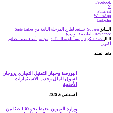
Facebook
X
Pinterest
WhatsApp
Linkedin
السابق
Squares تستعد لطرح المرحلة الثانية من Sage Lakes
Residence بالعاصمة الجديدة
التالي
أحمد شكري رئيساً للجنة السكان بمجلس أمناء مدينة حدائق
أكتوبر
ذات الصلة
البورصة وجهاز التمثيل التجاري يروجان
لسوق المال وجذب الاستثمارات
الأجنبية
أغسطس 6, 2026
وزارة التموين تضبط نحو 130 طنًا من