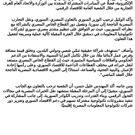
الإلكترونية، فضلًا عن المبادرات المشتركة المنفذة بين الوزارة والاتحاد العام للغرف
التجارية من خلال الشعبة العامة للاقتصاد الرقمي.
وأكد الوكيل ترحيب الوزير السوري بالتعاون المصري–السوري، ونقل التجارب
المصرية الناجحة إلى سوريا، وتفعيل دور القطاع الخاص المصري بالشراكة مع
نظرائه السوريين، حيث تم التوافق على تنظيم منتدى مصري–سوري لشركات
تكنولوجيا المعلومات في دمشق خلال الفترة المقبلة كآلية عملية وسريعة لتفعيل
هذا التعاون.
وأضاف “نستهدف شراكة حقيقية تنمّي شعبي ودولتي البلدين، وتخلق قيمة مضافة
وفرص عمل لأبنائنا معًا، من خلال تكامل المزايا النسبية، والاستفادة من الدعم
الحكومي والعلاقات السياسية المتميزة، حيث إن القطاع الخاص المصري مستعد
لنقل خبراته في مختلف القطاعات الداعمة للاقتصاد السوري، وعلى رأسها إعادة
الإعمار، والبنية التحتية، والصناعة، استنادًا إلى التجربة الاقتصادية المصرية الناجحة
خلال العقد الماضي”.
ومن جانبه، أكد المهندس خليل حسن، أن الشعبة ترحب بالتعاون مع الجانب
السوري، مشيرًا إلى أن المرحلة المقبلة ستشهد نقل الخبرات المصرية في مجالات
التحول الرقمي، وبناء القدرات، وتدريب الكوادر السورية، إلى جانب المشاركة في
تنفيذ مشروعات تكنولوجية مشتركة تسهم في دعم الاقتصاد السوري وتعزيز دور
شركات تكنولوجيا المعلومات المصرية إقليميًا.