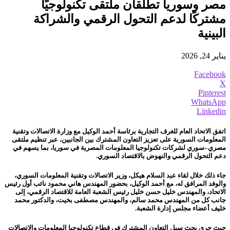
مصر وسوريا تطلقان ملتقى تكنولوجيًا
مشتركًا لدعم التحول الرقمي والشراكة
البينية
يناير 24, 2026
Facebook
X
Pinterest
WhatsApp
Linkedin
اتفق الاتحاد العام للغرف التجارية برئاسة أحمد الوكيل مع وزارة الاتصالات وتقنية
المعلومات السورية على تعزيز التعاون المشترك بين الجانبين، عبر تنظيم ملتقى
مصري–سوري لشركات تكنولوجيا المعلومات المصرية في سوريا، بما يسهم في
دعم التحول الرقمي والنهوض بالاقتصاد السوري.
جاء ذلك خلال لقاء عبد السلام هيكل، وزير الاتصالات وتقنية المعلومات السوري،
والوفد المرافق له، مع أحمد الوكيل، بحضور المهندس هاني محمود نائب أول رئيس
الاتحاد، والمهندس خليل حسن خليل رئيس الشعبة العامة للاقتصاد الرقمي، إلى
جانب كل من المهندس محمد سالم، والمهندس مصطفى بخيت، والدكتور محمد
خليف أعضاء مجلس إدارة الشعبة.
حيث جرى بحث سبل التعاون المشترك في قطاع تكنولوجيا المعلومات والاتصالات