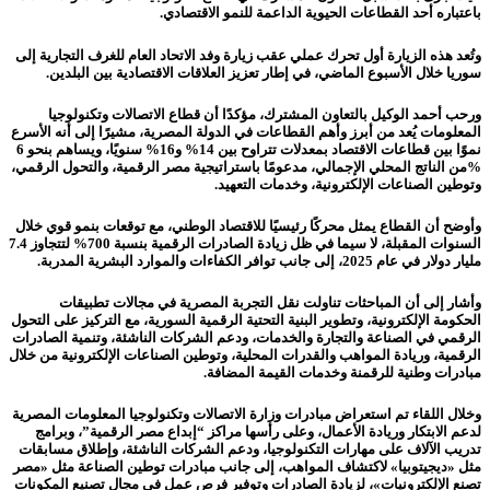
باعتباره أحد القطاعات الحيوية الداعمة للنمو الاقتصادي.
وتُعد هذه الزيارة أول تحرك عملي عقب زيارة وفد الاتحاد العام للغرف التجارية إلى
سوريا خلال الأسبوع الماضي، في إطار تعزيز العلاقات الاقتصادية بين البلدين.
ورحب أحمد الوكيل بالتعاون المشترك، مؤكدًا أن قطاع الاتصالات وتكنولوجيا
المعلومات يُعد من أبرز وأهم القطاعات في الدولة المصرية، مشيرًا إلى أنه الأسرع
نموًا بين قطاعات الاقتصاد بمعدلات تتراوح بين 14% و16% سنويًا، ويساهم بنحو 6
%من الناتج المحلي الإجمالي، مدعومًا باستراتيجية مصر الرقمية، والتحول الرقمي،
وتوطين الصناعات الإلكترونية، وخدمات التعهيد.
وأوضح أن القطاع يمثل محركًا رئيسيًا للاقتصاد الوطني، مع توقعات بنمو قوي خلال
السنوات المقبلة، لا سيما في ظل زيادة الصادرات الرقمية بنسبة 700% لتتجاوز 7.4
مليار دولار في عام 2025، إلى جانب توافر الكفاءات والموارد البشرية المدربة.
وأشار إلى أن المباحثات تناولت نقل التجربة المصرية في مجالات تطبيقات
الحكومة الإلكترونية، وتطوير البنية التحتية الرقمية السورية، مع التركيز على التحول
الرقمي في الصناعة والتجارة والخدمات، ودعم الشركات الناشئة، وتنمية الصادرات
الرقمية، وريادة المواهب والقدرات المحلية، وتوطين الصناعات الإلكترونية من خلال
مبادرات وطنية للرقمنة وخدمات القيمة المضافة.
وخلال اللقاء تم استعراض مبادرات وزارة الاتصالات وتكنولوجيا المعلومات المصرية
لدعم الابتكار وريادة الأعمال، وعلى رأسها مراكز “إبداع مصر الرقمية”، وبرامج
تدريب الآلاف على مهارات التكنولوجيا، ودعم الشركات الناشئة، وإطلاق مسابقات
مثل «ديجيتوبيا» لاكتشاف المواهب، إلى جانب مبادرات توطين الصناعة مثل «مصر
تصنع الإلكترونيات»، لزيادة الصادرات وتوفير فرص عمل في مجال تصنيع المكونات