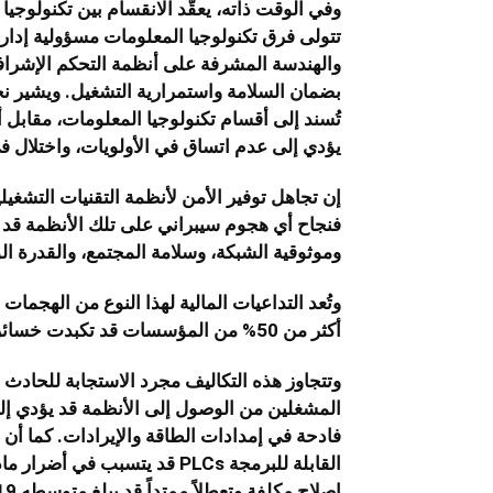
وفي الوقت ذاته، يعقّد الانقسام بين تكنولوجيا
تتولى فرق تكنولوجيا المعلومات مسؤولية إدار
بضمان السلامة واستمرارية التشغيل. ويشير نح
يؤدي إلى عدم اتساق في الأولويات، واختلال ف
إن تجاهل توفير الأمن لأنظمة التقنيات التشغيلي
فنجاح أي هجوم سيبراني على تلك الأنظمة قد ي
وموثوقية الشبكة، وسلامة المجتمع، والقدرة ال
وتُعد التداعيات المالية لهذا النوع من الهجما
أكثر من 50% من المؤسسات قد تكبدت خسائر تزيد عن مليون دولار لكل حادثة أمنية.
وتتجاوز هذه التكاليف مجرد الاستجابة للحادث أ
المشغلين من الوصول إلى الأنظمة قد يؤدي إل
فادحة في إمدادات الطاقة والإيرادات. كما أن
القابلة للبرمجة PLCs قد يتسب
إصلاح مكلفة وتعطلاً ممتداً قد يبلغ متوسطه 19 ساعة لكل اختراق.