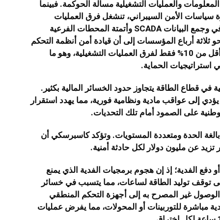
 المعلومات والعمليات التشغيلية مسألة الحوكمة. فبينما
ة سياسات الأمن السيبراني، تنشغل فرق العمليات
والهندسة المشرفة على أنظمة التحكم الإشرافي وجمع البيانات SCADA وأتمتة المحطات الفرعية
و ثلاثة أرباع المؤسسات إلى أن قيادة أمن أنظمة التحكم
تُسند إلى أقسام تكنولوجيا المعلومات، مقابل أقل من 10% فقط لفرق العمليات التشغيلية، وهو ما
ي استراتيجيات الحماية.
ة في قطاع الطاقة يتجاوز حدود الخسائر المالية بكثير.
ؤدي إلى عواقب مادية ونظامية فورية، مما يهدد استقرار
وطنية على الصمود أمام تلك التحديات.
ت بالغة الحدة ومتعددة المستويات. وتؤكد كاسبرسكي أن
و دفع الفدية؛ إذ إن هجوم برمجيات الفدية الذي يمنع
ى توقف توليد الطاقة لساعات، مما يتسبب في خسائر
 الوصول غير المصرح به إلى أجهزة التحكم المنطقي
ب في أضرار مادية مباشرة للتوربينات أو المحولات، مما يفرض عمليات