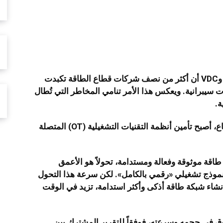
شارك
كشفت دراسة حديثة مشتركة بين كاسبرسكي وVDC أن أكثر من نصف شركات قطاع الطاقة تكبدت
ت سيبرانية. ويعكس هذا الأمر تنامي المخاطر التي تُطال
ة.
ومع تسارع وتيرة التحول الرقمي في هذا القطاع، أصبح تأمين أنظمة التقنيات التشغيلية (OT) المتصلة
اقة موثوقة وفعالة ومستدامة، تحولاً هو الأعمق
نموذج تشغيلي «رقمي بالكامل». لكن سرعة هذا التحول
 إنشاء شبكة طاقة أذكى وأكثر استدامة، تزيد في الوقت
 في حجمه وسرعته، فوفقاً للتقرير المشترك بين