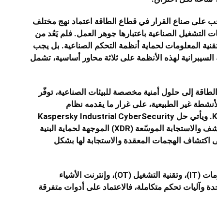
جب على صناع القرار في قطاع الطاقة اعتماد نهج مختلف
ات التشغيل الصناعية باعتبارها جوهر العمل. فلم يَعُد من
تقنية المعلومات لحماية أنظمة التحكم الصناعية. بل يجب
ة السيبرانية لهذه الأنظمة على ثلاثة محاور أساسية، تشمل
لطاقة إلى حلول أمنية مخصصة للبيئات الصناعية، توفّر
نشطة غير الطبيعية، على غرار ما يقدمه نظام
Kaspersky OT Cybersecurity Ecosystem. ويأتي حل Kaspersky Industrial CyberSecurity
(KICS) في قلب هذا النظام كمنصة أصلية للكشف والاستجابة الموسّعة (XDR) الموجهة لحماية البنية
على اكتشاف الهجمات المعقدة والاستجابة لها بشكل
• تكامل المنصات: إن تكامل بيئات تقنية المعلومات (IT)، وتقنية التشغيل (OT)، وإنترنت الأشياء
ية موحدة وآليات تحكم متكاملة، فالاعتماد على أدوات متفرقة