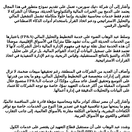
وأشار إلى أن شركة «تيك سورس» تعمل على تقديم نموذج متطور في هذا المجال
يعتمد على الدمج بين الخبرات المالية والتكنولوجيا الحديثة، موضحًا أن الشركة لا
تقدم فقط خدمات محاسبية تقليدية، وإنما حلولًا متكاملة تشمل التشغيل المالي
والتحليل الاستراتيجي ودعم اتخاذ القرار باستخدام أدوات الذكاء الاصطناعي
والتحول الرقمي.
وسلط عبد الوهاب الضوء على خدمة التخطيط والتحليل المالي (FP&A) باعتبارها
من الخدمات الحديثة التي بدأت تشهد طلبًا متزايدًا في الأسواق الإقليمية، موضحًا
أن هذه الخدمة تمثل نقلة نوعية في مفهوم الإدارة المالية داخل الشركات، لأنها لا
تعتمد فقط على تسجيل البيانات أو إعداد القوائم المالية، بل تركز على تحليل
الأداء، والتنبؤ بالنتائج المستقبلية، وقياس الربحية، ودعم الإدارة التنفيذية في اتخاذ
القرارات الاستراتيجية.
وأضاف أن العديد من الشركات في المنطقة، رغم تحقيقها مبيعات ضخمة، لا تزال
تفتقر إلى إدارات متخصصة في التخطيط والتحليل المالي، وهو ما يحد من قدرتها
على التوسع وتحقيق أفضل عائد ممكن، مؤكدًا أن خدمات الـFP&A ستصبح خلال
السنوات المقبلة من أكثر خدمات التعهيد نموًا، خاصة مع توجه الشركات للاعتماد
على البيانات والتحليلات الدقيقة في إدارة أعمالها.
وأشار إلى أن مصر تمتلك كوادر مالية ومحاسبية مؤهلة قادرة على المنافسة عالميًا،
وهو ما يمنحها ميزة تنافسية قوية في تصدير هذا النوع من الخدمات، خاصة مع توافر
الكفاءات البشرية، وانخفاض التكلفة مقارنة بالأسواق العالمية، إلى جانب التقارب
الثقافي واللغوي مع الأسواق العربية.
وشدد عبد الوهاب على أن مستقبل قطاع التعهيد لن يقتصر على خدمات الكول
سنتر و الموارد البشرية (HR) التقليدية، بل سيتجه بقوة نحو تصدير الخدمات