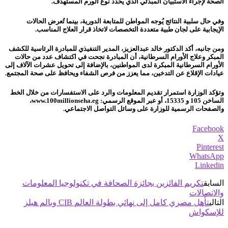
الصحة لإجراء الاستبيان المبدئي الذي يحدد نوع الورم المستهدف.
وفي حال سلبية النتائج يُوجه المواطن للمتابعة الدورية، بينما تُعرض الحالات
الإيجابية على لجان طبية متعددة التخصصات لاتخاذ قرار العلاج المناسب.
ومن جانبه، أكد الدكتور خالد عبدالعزيز، المدير التنفيذي للمبادرة الرئاسية للكشف
المبكر وعلاج الأورام السرطانية، أن المبادرة نجحت في اكتشاف عدد من حالات
الأورام السرطانية المبكرة لدى المواطنين، بالإضافة إلى تحويل عشرات الآلاف إلى
عيادات الإقلاع عن التدخين، مما يعزز من فرص الشفاء ويحافظ على صحة المجتمع.
وتؤكد الوزارة استمرار تقديم المعلومات والرد على الاستفسارات من خلال الخط
الساخن 105 و 15335، أو عبر الموقع الرسمي: www.100millionseha.eg،
والصفحات الرسمية للوزارة على وسائل التواصل الاجتماعي.
Facebook
X
Pinterest
WhatsApp
Linkedin
السابق
تكريم الفائزين بجائزة الصحافة في تكنولوجيا المعلومات
والاتصالات
التالي
تأهل مصري كامل إلى نهائي بطولة العالم CIB وبالم هيلز
للإسكواش