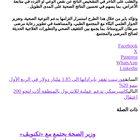
والتغلب على التأخر في التشخيص الناتج عن نقص الوعي أو التردد في متابعة
الأعراض، بما يسهم في تحسين النتائج الصحية على المدى الطويل .
وتؤكد باير من خلال هذا الطرح استمرار التزامها بدعم التوعية الصحية، وتعزيز
الحوار العلمي البنّاء مع المجتمع الطبي، والمساهمة في تطوير رعاية مرضى
سرطان البروستاتا، بما يجمع بين التثقيف الصحي والتطورات العلاجية الحديثة
لصالح المرضى والمجتمع.
Facebook
X
Pinterest
WhatsApp
Linkedin
السابق
فورتينت تقفز بإيراداتها إلى 1.85 مليار دولار في الربع الأول
بنمو 20%
التالي
كاسبرسكي تدعم عملية للإنتربول بالمنطقة أدّت لنحو 200
اعتقال
ذات الصلة
وزير الصحة يجتمع مع «تكنويڤ»