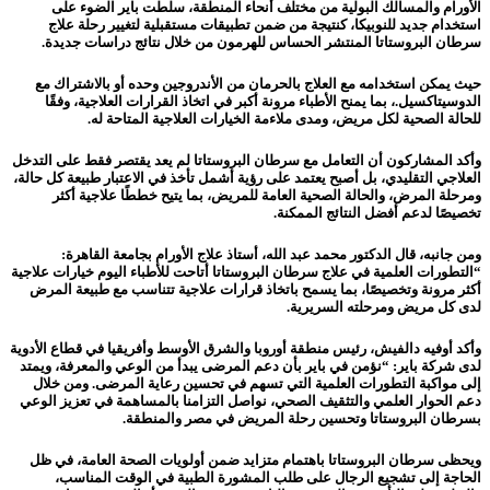
الأورام والمسالك البولية من مختلف أنحاء المنطقة، سلطت باير الضوء على
استخدام جديد للنوبيكا، كنتيجة من ضمن تطبيقات مستقبلية لتغيير رحلة علاج
سرطان البروستاتا المنتشر الحساس للهرمون من خلال نتائج دراسات جديدة.
حيث يمكن استخدامه مع العلاج بالحرمان من الأندروجين وحده أو بالاشتراك مع
الدوسيتاكسيل.، بما يمنح الأطباء مرونة أكبر في اتخاذ القرارات العلاجية، وفقًا
للحالة الصحية لكل مريض، ومدى ملاءمة الخيارات العلاجية المتاحة له.
وأكد المشاركون أن التعامل مع سرطان البروستاتا لم يعد يقتصر فقط على التدخل
العلاجي التقليدي، بل أصبح يعتمد على رؤية أشمل تأخذ في الاعتبار طبيعة كل حالة،
ومرحلة المرض، والحالة الصحية العامة للمريض، بما يتيح خططًا علاجية أكثر
تخصيصًا لدعم أفضل النتائج الممكنة.
ومن جانبه، قال الدكتور محمد عبد الله، أستاذ علاج الأورام بجامعة القاهرة:
“التطورات العلمية في علاج سرطان البروستاتا أتاحت للأطباء اليوم خيارات علاجية
أكثر مرونة وتخصيصًا، بما يسمح باتخاذ قرارات علاجية تتناسب مع طبيعة المرض
لدى كل مريض ومرحلته السريرية.
وأكد أوفيه دالفيش، رئيس منطقة أوروبا والشرق الأوسط وأفريقيا في قطاع الأدوية
لدى شركة باير:
“نؤمن في باير بأن دعم المرضى يبدأ من الوعي والمعرفة، ويمتد
إلى مواكبة التطورات العلمية التي تسهم في تحسين رعاية المرضى. ومن خلال
دعم الحوار العلمي والتثقيف الصحي، نواصل التزامنا بالمساهمة في تعزيز الوعي
بسرطان البروستاتا وتحسين رحلة المريض في مصر والمنطقة.
ويحظى سرطان البروستاتا باهتمام متزايد ضمن أولويات الصحة العامة، في ظل
الحاجة إلى تشجيع الرجال على طلب المشورة الطبية في الوقت المناسب،