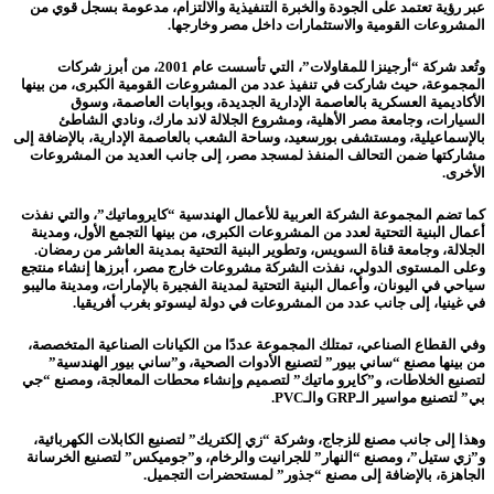
عبر رؤية تعتمد على الجودة والخبرة التنفيذية والالتزام، مدعومة بسجل قوي من
المشروعات القومية والاستثمارات داخل مصر وخارجها.
وتُعد شركة “أرجينزا للمقاولات”، التي تأسست عام 2001، من أبرز شركات
المجموعة، حيث شاركت في تنفيذ عدد من المشروعات القومية الكبرى، من بينها
الأكاديمية العسكرية بالعاصمة الإدارية الجديدة، وبوابات العاصمة، وسوق
السيارات، وجامعة مصر الأهلية، ومشروع الجلالة لاند مارك، ونادي الشاطئ
بالإسماعيلية، ومستشفى بورسعيد، وساحة الشعب بالعاصمة الإدارية، بالإضافة إلى
مشاركتها ضمن التحالف المنفذ لمسجد مصر، إلى جانب العديد من المشروعات
الأخرى.
كما تضم المجموعة الشركة العربية للأعمال الهندسية “كايروماتيك”، والتي نفذت
أعمال البنية التحتية لعدد من المشروعات الكبرى، من بينها التجمع الأول، ومدينة
الجلالة، وجامعة قناة السويس، وتطوير البنية التحتية بمدينة العاشر من رمضان.
وعلى المستوى الدولي، نفذت الشركة مشروعات خارج مصر، أبرزها إنشاء منتجع
سياحي في اليونان، وأعمال البنية التحتية لمدينة الفجيرة بالإمارات، ومدينة ماليبو
في غينيا، إلى جانب عدد من المشروعات في دولة ليسوتو بغرب أفريقيا.
وفي القطاع الصناعي، تمتلك المجموعة عددًا من الكيانات الصناعية المتخصصة،
من بينها مصنع “ساني بيور” لتصنيع الأدوات الصحية، و”ساني بيور الهندسية”
لتصنيع الخلاطات، و”كايرو ماتيك” لتصميم وإنشاء محطات المعالجة، ومصنع “جي
بي” لتصنيع مواسير الـGRP والـPVC.
وهذا إلى جانب مصنع للزجاج، وشركة “زي إلكتريك” لتصنيع الكابلات الكهربائية،
و”زي ستيل”، ومصنع “النهار” للجرانيت والرخام، و”جوميكس” لتصنيع الخرسانة
الجاهزة، بالإضافة إلى مصنع “جذور” لمستحضرات التجميل.