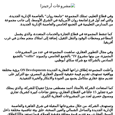
وفي قطاع التعليم، تمتلك المجموعة “جامعة روان” بالعاصمة الإدارية الجديدة،
والتي تُعد أول فرع لجامعة روان الأمريكية في الشرق الأوسط، إلى جانب مجموعة
من المدارس التعليمية في التجمع الخامس والعاصمة الإدارية الجديدة.
كما تنشط المجموعة في قطاع التجارة والخدمات المتعددة، والذي يشمل
المطاعم ومحطات الوقود والنقل الثقيل، إضافة إلى امتلاك منجم معادن في غرب
أفريقيا.
وفي مجال التطوير العقاري، ساهمت المجموعة في عدد من المشروعات
المتميزة، من بينها مشروع IV” بالتجمع الخامس، وكمبوند “vallis” بالتجمع
السادس بالشراكة مع شركة سكاي أبوظبي.
وأعلنت المجموعة إطلاق ذراعها العقارية الجديدة ON Developments برؤية مختلفة
وواقعية تستهدف تقديم قيمة حقيقية للسوق العقاري المصري، مع التركيز على
تقديم منتج عقاري متكامل يجمع بين الجودة والابتكار والخبرة التنفيذية.
كما استعانت الشركة بالأستاذ أحمد مصطفى مديرًا تنفيذيًا للشركة، والذي يمتلك
خبرة تتجاوز 15 عامًا في القطاع العقاري، وحقق نجاحات كبيرة كشريك تجاري
ومسوق حصري لعدد من المشروعات العقارية الكبرى.
وتستهدف الشركة، من خلال مشروعاتها المقبلة في شرق القاهرة والعاصمة
الإدارية الجديدة والساحل الشمالي والعين السخنة، خلق بيئة تنافسية مختلفة داخل
السوق العقاري، مع تقديم قيمة مضافة حقيقية للعملاء، فيما تستعد حاليًا لإطلاق