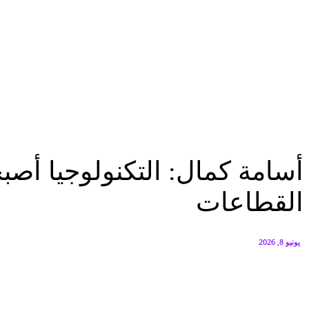
البنك العربي يطلق حملة الاسترداد النقدي الصيفية
أغسطس 6, 2026
سيتي إيدج توقع شراكة مع ڤودافون مصر لتوفير خدمات Triple Play الذكية بمشروع داون تاون بالعلمين الجديدة
أغسطس 6, 2026
مؤتمرات
أسامة كمال: التكنولوجيا أصبحت اليوم المحفز الرئيسي والبنية الأساسية لجميع ا
مؤتمرات
أسامة كمال: التكنولوجيا أصب
القطاعات
يونيو 8, 2026