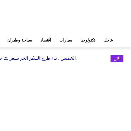
عاجل
تكنولوجيا
سيارات
اقتصاد
سياحة وطيران
الان
الخميس.. بدء طرح السكر الحر بسعر 25 جنيهًا للكيلو
اخر الاخبار
البورصة وجهاز التمثيل التجاري يروجان لسوق المال وجذب الاستثمارات الأجن
أغسطس 6, 2026
FEDIS وحلول تتشاركان في تطوير أول منصة للسياحة الصحية بالمنطقة
أغسطس 6, 2026