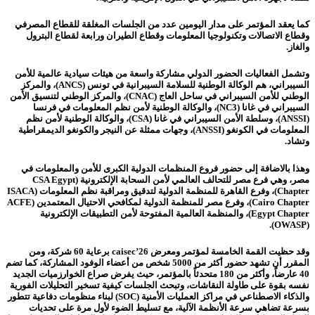
كما يعقد المؤتمر على مدار اليومين عدد من الجلسات المغلقة للقطاع المصرفي
وقطاع الاتصالات وتكنولوجيا المعلومات وقطاع الطيران ورابعة لقطاع البترول
والغاز.
وتشمل الفعاليات الحضور الدولي مشاركة واسعة من هيئات سيادية عالمية للأمن
السيبراني، هم الوكالة الوطنية للسلامة السيبرانية في تونس (ANCS)، والمركز
الوطني للأمن السيبراني في ساحل العاج (CNAC)، والمركز الوطني لتنسيق الأمن
السيبراني في غانا (NC3)، والوكالة الوطنية لأمن نظم المعلومات في فرنسا
(ANSSI)، وسلطة الأمن السيبراني في غانا (CSA)، والوكالة الوطنية لأمن نظم
المعلومات في الكونغو (ANSSI)، وجهات ممثلة عن النيجر والكونغو الديمقراطية
وتشاد.
وهذا بالاضافة إلى حضور فروع المنظمات الدولية الكبرى للأمن والمعلومات في
مصر، وهي فرع مصر للتحالف العالمي لأمن السحابة الإلكترونية (CSA Egypt
Chapter)، وفرع القاهرة للمنظمة الدولية لتدقيق ومراقبة نظم المعلومات (ISACA
Cairo Chapter)، وفرع مصر للمنظمة الدولية لمكافحي الاحتيال المعتمدين (ACFE
Egypt Chapter)، والمنظمة العالمية المفتوحة لأمن التطبيقات الإلكترونية
(OWASP).
وقد حظيت القمة الخامسة لمؤتمر ومعرض caisec’26 برعاية 60 شركة، ومن
المقرر أن تشهد حضور أكثر من 5000 شخص من أعضاء الوفود المشاركة، كما تضم
40 عارضاً، وأكثر من 180 متحدثاً بالمؤتمر، حيث يفرض صراع الخوارزميات الجديد
نفسه بقوة على طاولة النقاشات، وتبحث الجلسات كيفية تسخير التحليلات الفورية
والذكاء الاصطناعي في مراكز العمليات الأمنية (SOC) لبناء منظومات دفاعية تتطور
بسرعة تضاهي سرعة الأنظمة الآلية، مع تسليط الضوء لأول مرة على تحديات