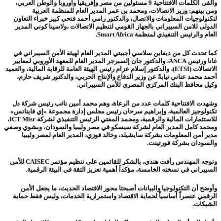
وألقى الكلمات الافتتاحية 9 مسئولين من مصر وإفريقيا وأوروبا والوطن العربي،
ومن بينهم: وزير الاتصالات، ومحمد بن عمر المدير العام للمنظمة العربية
لتكنولوجيات المعلومات والاتصال، والدكتور رامي أحمد فتحي كبير خبراء التعاون
الدولى للامن السيبراني بالجهاز القومي لتنظيم الاتصالات ،ولاسينا كوني المدير
العام والرئيس التنفيذي لمنظمة Smart Africa.
كما تحدث كل من ديفاين سلاسي أجبيتي المدير العام لهيئة الأمن السيبراني في
غانا ورئيس ANCA، والدكتور جان إلسبرجر المدير العام للمعهد الأوروبي لمعايير
الاتصالات (ETSI)، والدكتور إسلام عزام رئيس الهيئة العامة للرقابة المالية، والعميد
أحمد محمد عناني نيابةً عن وزير الدفاع والإنتاج الحربي، والدكتور شريف حازم،
وكيل محافظ البنك المركزي المصري للأمن السيبراني.
وشهدت الافتتاحية كلمات عدد من الرعاة، وهم محمد أمين نائب رئيس شركة دل
تكنولوجيز العالمية، وإبراهيم سرحان رئيس مجلس إدارة مجموعة «إي فاينانس»
للاستثمارات المالية والرقمية، ومحمد المفتي الرئيس التنفيذي لشركة ICT Misr،
ومحمد كامل المدير العام لشركة سيسكو في مصر وليبيا والسودان، وبشوي وصفي
مدير أمن المعلومات بشركة سايشيلد، وخالد فوزي، المدير العام لمصر وليبيا
والسودان بشركة فورتينت.
وتوجه المهندس رأفت هندي، بالشكر للقائمين على تنظيم مؤتمر CAISEC للأمن
السيبراني في نسخته الخامسة، مؤكداً أهمية تعزيز الثقة في البيئة الرقمية.
وأوضح أن التكنولوجيا والبيانات أصبحتا محور الاقتصاد الحديث، ما يجعل الأمن
الرقمي عنصراً أساسياً لحماية الاقتصاد واستمرارية الخدمات، وليس فقط حماية
الشبكات.