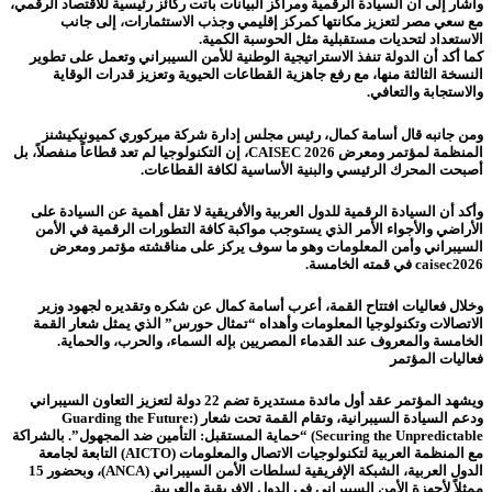
وأشار إلى أن السيادة الرقمية ومراكز البيانات باتت ركائز رئيسية للاقتصاد الرقمي،
مع سعي مصر لتعزيز مكانتها كمركز إقليمي وجذب الاستثمارات، إلى جانب
الاستعداد لتحديات مستقبلية مثل الحوسبة الكمية.
كما أكد أن الدولة تنفذ الاستراتيجية الوطنية للأمن السيبراني وتعمل على تطوير
النسخة الثالثة منها، مع رفع جاهزية القطاعات الحيوية وتعزيز قدرات الوقاية
والاستجابة والتعافي.
ومن جانبه قال أسامة كمال، رئيس مجلس إدارة شركة ميركوري كميونيكيشنز
المنظمة لمؤتمر ومعرض CAISEC 2026، إن التكنولوجيا لم تعد قطاعاً منفصلاً، بل
أصبحت المحرك الرئيسي والبنية الأساسية لكافة القطاعات.
وأكد
أن السيادة الرقمية للدول العربية والأفريقية لا تقل أهمية عن السيادة على
الأراضي والأجواء الأمر الذي يستوجب مواكبة كافة التطورات الرقمية في الأمن
السيبراني وأمن المعلومات وهو ما سوف يركز على مناقشته مؤتمر ومعرض
caisec2026 في قمته الخامسة.
وخلال فعاليات افتتاح القمة، أعرب أسامة كمال عن شكره وتقديره لجهود وزير
الاتصالات وتكنولوجيا المعلومات وأهداه “تمثال حورس” الذي يمثل شعار القمة
الخامسة والمعروف عند القدماء المصريين بإله السماء، والحرب، والحماية.
فعاليات المؤتمر
ويشهد المؤتمر عقد أول مائدة مستديرة تضم 22 دولة لتعزيز التعاون السيبراني
ودعم السيادة السيبرانية، وتقام القمة تحت شعار (Guarding the Future:
Securing the Unpredictable) “حماية المستقبل: التأمين ضد المجهول”. بالشراكة
مع المنظمة العربية لتكنولوجيات الاتصال والمعلومات (AICTO) التابعة لجامعة
الدول العربية، الشبكة الإفريقية لسلطات الأمن السيبراني (ANCA)، وبحضور 15
ممثلاً لأجهزة الأمن السيبراني في الدول الإفريقية والعربية.