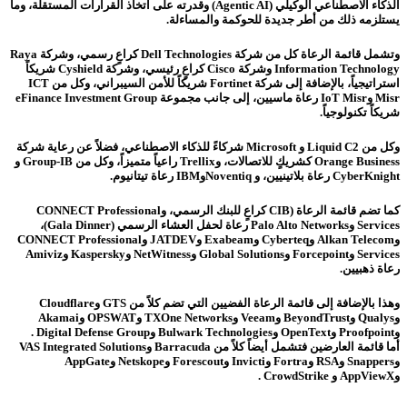
الذكاء الاصطناعي الوكيلي (Agentic AI) وقدرته على اتخاذ القرارات المستقلة، وما
يستلزمه ذلك من أطر جديدة للحوكمة والمساءلة.
وتشمل قائمة الرعاة كل من شركة Dell Technologies كراعٍ رسمي، وشركة Raya
Information Technology وشركة Cisco كراعٍ رئيسي، وشركة Cyshield شريكاً
استراتيجياً، بالإضافة إلى شركة Fortinet شريكاً للأمن السيبراني، وكل من ICT
Misr وIoT Misr رعاة ماسيين، إلى جانب مجموعة eFinance Investment Group
شريكاً تكنولوجياً.
وكل من Liquid C2 و Microsoft شركاءً للذكاء الاصطناعي، فضلاً عن رعاية شركة
Orange Business كشريكٍ للاتصالات، وTrellix راعياً متميزاً، وكل من Group-IB و
CyberKnight رعاة بلاتينيين، و NoventiqوIBM رعاة تيتانيوم.
كما تضم قائمة الرعاة (CIB كراعٍ للبنك الرسمي، وCONNECT Professional
Services وPalo Alto Networks رعاة لحفل العشاء الرسمي (Gala Dinner)،
وAlkan Telecom وCyberteq وExabeam وJATDEV وCONNECT Professional
Services وForcepoint وGlobal Solutions وNetWitness وKaspersky وAmiviz
رعاة ذهبيين.
وهذا بالإضافة إلى قائمة الرعاة الفضيين التي تضم كلاً من GTS وCloudflare
وQualys وBeyondTrust وVeeam وTXOne Networks وOPSWAT وAkamai
وProofpoint وOpenText وBulwark Technologies وDigital Defense Group .
أما قائمة العارضين فتشمل أيضاً كلاً من Barracuda وVAS Integrated Solutions
وSnappers وRSA وFortra وInvicti وForescout وNetskope وAppGate
وAppViewX و CrowdStrike .