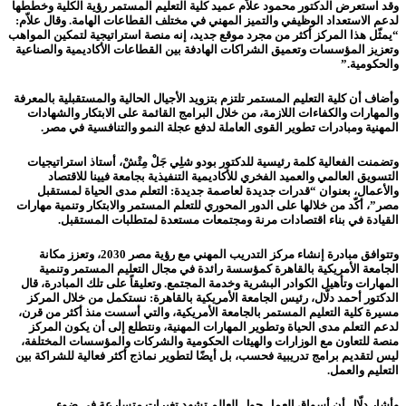
وقد استعرض الدكتور محمود علاّم عميد كلية التعليم المستمر رؤية الكلية وخططها
لدعم الاستعداد الوظيفي والتميز المهني في مختلف القطاعات الهامة. وقال علاّم:
“يمثّل هذا المركز أكثر من مجرد موقع جديد، إنه منصة استراتيجية لتمكين المواهب
وتعزيز المؤسسات وتعميق الشراكات الهادفة بين القطاعات الأكاديمية والصناعية
والحكومية.”
وأضاف أن كلية التعليم المستمر تلتزم بتزويد الأجيال الحالية والمستقبلية بالمعرفة
والمهارات والكفاءات اللازمة، من خلال البرامج القائمة على الابتكار والشهادات
المهنية ومبادرات تطوير القوى العاملة لدفع عجلة النمو والتنافسية في مصر.
وتضمنت الفعالية كلمة رئيسية للدكتور بودو شلِي جَلْ مِتْشْ، أستاذ استراتيجيات
التسويق العالمي والعميد الفخري للأكاديمية التنفيذية بجامعة فيينا للاقتصاد
والأعمال، بعنوان “قدرات جديدة لعاصمة جديدة: التعلم مدى الحياة لمستقبل
مصر”، أكّد من خلالها على الدور المحوري للتعلم المستمر والابتكار وتنمية مهارات
القيادة في بناء اقتصادات مرنة ومجتمعات مستعدة لمتطلبات المستقبل.
وتتوافق مبادرة إنشاء مركز التدريب المهني مع رؤية مصر 2030، وتعزز مكانة
الجامعة الأمريكية بالقاهرة كمؤسسة رائدة في مجال التعليم المستمر وتنمية
المهارات وتأهيل الكوادر البشرية وخدمة المجتمع. وتعليقاً على تلك المبادرة، قال
الدكتور أحمد دلّال، رئيس الجامعة الأمريكية بالقاهرة: نستكمل من خلال المركز
مسيرة كلية التعليم المستمر بالجامعة الأمريكية، والتي أسست منذ أكثر من قرن،
لدعم التعلم مدى الحياة وتطوير المهارات المهنية، ونتطلع إلى أن يكون المركز
منصة للتعاون مع الوزارات والهيئات الحكومية والشركات والمؤسسات المختلفة،
ليس لتقديم برامج تدريبية فحسب، بل أيضًا لتطوير نماذج أكثر فعالية للشراكة بين
التعليم والعمل.
وأشار دلّال أن أسواق العمل حول العالم تشهد تغيرات متسارعة في ضوء