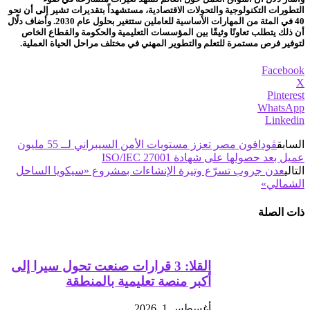
التطورات التكنولوجية والتحولات الاقتصادية، مستشهداً بتقديرات تشير إلى أن نحو
40 في المئة من المهارات الأساسية للعاملين ستتغير بحلول عام 2030. وأضاف دلّال
أن ذلك يتطلب تعاونًا وثيقًا بين المؤسسات التعليمية والحكومة والقطاع الخاص
لتوفير فرص مستمرة للتعلم والتطوير المهني في مختلف مراحل الحياة العملية.
Facebook
X
Pinterest
WhatsApp
Linkedin
السابق
ڤودافون مصر تعزز مستويات الأمن السيبراني لــ 55 مليون
عميل بعد حصولها على شهادة ISO/IEC 27001
التالي
عدن جروب تسرّع وتيرة الإنشاءات بمشروع «سيكويا الساحل
الشمالي»
ذات الصلة
القلا: 3 قرارات صنعت تحول سيرا إلى
أكبر منصة تعليمية بالمنطقة
أغسطس 1, 2026