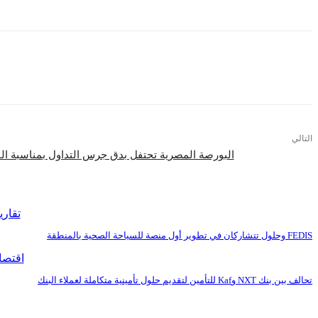
التالي
البورصة المصرية تحتفل بدق جرس التداول بمناسبة القيد المؤقت ل
اقرأ المزيد
تقاري
FEDIS وحلول تتشاركان في تطوير أول منصة للسياحة الصحية بالمنطقة
اقتصا
تحالف بين بنك NXT وKaf للتأمين لتقديم حلول تأمينية متكاملة لعملاء البنك