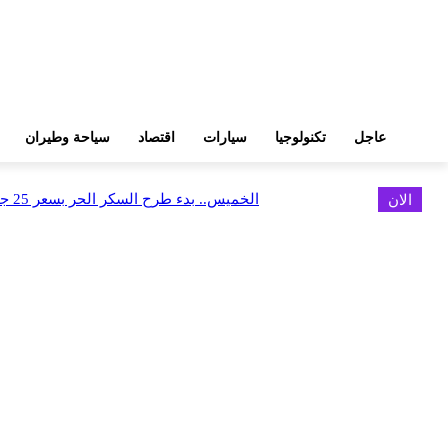
عاجل
تكنولوجيا
سيارات
اقتصاد
سياحة وطيران
الان
الخميس.. بدء طرح السكر الحر بسعر 25 جنيهًا للكيلو
اخر الاخبار
البورصة وجهاز التمثيل التجاري يروجان لسوق المال وجذب الاستثمارات الأجن
أغسطس 6, 2026
FEDIS وحلول تتشاركان في تطوير أول منصة للسياحة الصحية بالمنطقة
أغسطس 6, 2026