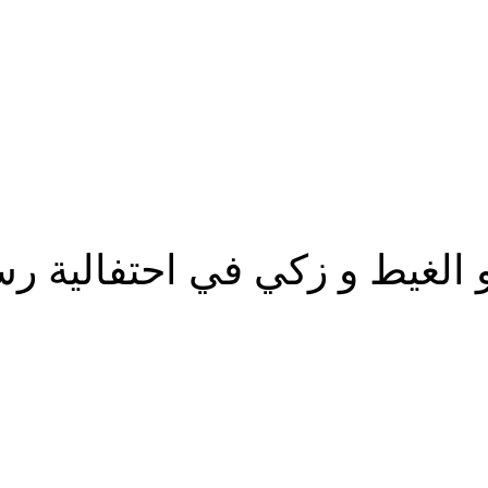
و الغيط و زكي في احتفالية ر
شارك