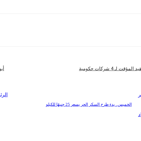
شارك
ـ 4 شركات حكومية
أبو
ر
الرئ
الخميس.. بدء طرح السكر الحر بسعر 25 جنيهًا للكيلو
د