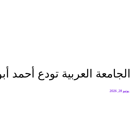
البنك العربي يطلق حملة الاسترداد النقدي الصيفية
أغسطس 6, 2026
سيتي إيدج توقع شراكة مع ڤودافون مصر لتوفير خدمات Triple Play الذكية بمشروع داون تاون بالعلمين الجديدة
أغسطس 6, 2026
الرئيسية
الجامعة العربية تودع أحمد أبو الغيط و زكي في احتفالية رسمية
الرئيسية
عاجل
عرب وعالم
الجامعة العربية تودع أحمد أب
يونيو 28, 2026