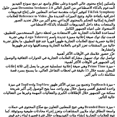
ولتمكين إنتاج محتوى عالي الجودة وعلى نطاق واسع، تم دمج نموذج الفيديو
المدعوم بالذكاء الاصطناعي من الجيل التالي Dreamina Seedance 2.0 ضمن حلول
TikTok Symphony لتوفير أدوات متقدمة تساعد المعلنين على إنتاج فيديوهات
احترافية بكفاءة عالية. وتتيح الميزات الجديدة مثل Reference to Video للعلامات
التجارية إمكانية التحكم بالمحتوى الإبداعي بنحو أكبر من خلال تحديد الصور
والمنتجات بدقة داخل الفيديوهات المُنشأة بالذكاء الاصطناعي.
الاستحواذ على انتباه الجمهور الكامل
لمساعدة العلامات التجارية على الاستفادة من لحظة دخول المستخدمين للتطبيق،
قدمت تيك توك صيغة إعلانية مميزة جديدة باسم Logo Takeover، وهي تجربة
إعلانية حصرية تمنح العلامات التجارية ظهوراً فورياً عند فتح التطبيق، ما يخلق تجربة
خالية من المشتتات تعزز الوعي بالعلامة التجارية ومصداقيتها وتدعم ظهورها
وانتشارها.
عزّز حضور علامتك في الأوقات الأكثر أهمية
تواصل تيك توك تسهيل مشاركة العلامات التجارية في الحوارات الثقافية والوصول
إلى الجمهور في الأوقات الأكثر أهمية:
• ميزة Prime Time وهي صيغة إعلانية تسلسلية تعرض ما يصل إلى ثلاثة إعلانات
للمعلن نفسه خلال 15 دقيقة في لحظات التفاعل العالي، ما يسمح بسرد قصة
متكاملة ذات تأثير أكبر.
• ميزة TopReach وتجمع بين ميزتي الأكثر ظهور TopView وTopFeed في ميزة
واحدة لتحقيق أقصى وصول خلال يوم واحد، مما يتيح الوصول إلى أكبر شريحة
ممكنة من الجمهور خلال الإطلاقات الكبرى والفعاليات المهمة وغيرها من الفعاليات
عالية التأثير.
• ميزة Branded Buzz وهي تتيح للمعلنين التعاون مع صنّاع المحتوى في حملات
واسعة النطاق تولد ملايين المشاهدات وتعزز إجراء محادثات طبيعية وموثوقة. كما
تتيح للعلامات التجارية إنشاء مئات الفيديوهات خلال فترة قصيرة لبناء زخم قوي