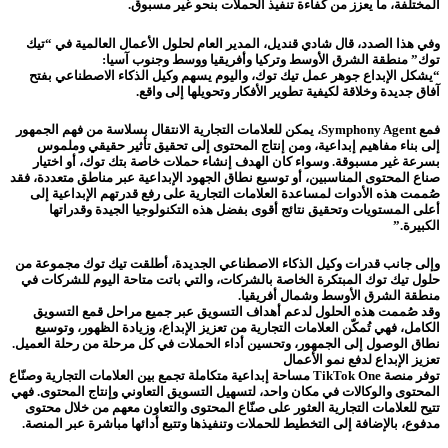
المختلفة، ما يعزز من كفاءة تنفيذ الحملات بنحو غير مسبوق.
وفي هذا الصدد، قال شادي قنديل، المدير العام لحلول الأعمال العالمية في “تيك
توك” منطقة الشرق الأوسط وتركيا وأفريقيا ووسط وجنوب آسيا:
“يشكل الإبداع جوهر عمل تيك توك، واليوم يسهم وكيل الذكاء الاصطناعي بفتح
آفاق جديدة وخلاقة لكيفية تطوير الأفكار وتحويلها إلى واقع.
فمع Symphony Agent، يمكن للعلامات التجارية الانتقال بسلاسة من فهم الجمهور
إلى بناء مفاهيم إبداعية، ومن إنتاج المحتوى إلى تحقيق تأثير حقيقي وملموس
بسرعة غير مسبوقة. وسواء كان الهدف إنشاء حملات خاصة بتك توك، أو اختيار
صناع المحتوى المناسبين، أو توسيع نطاق الجهود الإبداعية عبر مناطق متعددة، فقد
صُممت هذه الأدوات لمساعدة العلامات التجارية على رفع قدرتهم الإبداعية إلى
أعلى المستويات وتحقيق نتائج أقوى بفضل هذه التكنولوجيا الجيدة وقدراتها
الكبيرة.”
وإلى جانب قدرات وكيل الذكاء الاصطناعي الجديدة، أطلقت تيك توك مجموعة من
حلول تيك توك المبتكرة الخاصة بالشركات، والتي باتت متاحة اليوم للشركات في
منطقة الشرق الأوسط وشمال أفريقيا.
وقد صُممت هذه الحلول لدعم أهداف التسويق عبر جميع مراحل قمع التسويق
الكامل، فهي تُمكّن العلامات التجارية من تعزيز الإبداع، وزيادة الظهور، وتوسيع
نطاق الوصول إلى الجمهور، وتحسين أداء الحملات في كل مرحلة من رحلة العميل.
تعزيز الإبداع لدفع نمو الأعمال
توفر منصة TikTok One مساحة إبداعية متكاملة تجمع بين العلامات التجارية وصنّاع
المحتوى والوكالات في مكان واحد، لتسهيل التسويق التعاوني وإنتاج المحتوى. فهي
تتيح للعلامات التجارية العثور على صنّاع المحتوى والتعاون معهم من خلال محتوى
مدفوع، بالإضافة إلى التخطيط للحملات وتنفيذها وتتبع أدائها مباشرة عبر المنصة.