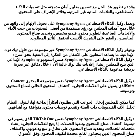
وقد تم تطوير هذا الحل مع تضمين معايير أمان مدمجة، مثل تسميات الذكاء
الاصطناعي، والعلامات المائية غير المرئية، وفلاتر الإشراف على المحتوى.
ويعمل وكيل الذكاء الاصطناعي Symphony Agent على تحويل الإلهام إلى واقع، من
خلال دمج أهداف المعلنين مع رؤى مستمدة من أفضل المحتويات من حيث الأداء
والاتجاهات الصاعدة، لتطوير محتوى فيديو مخصص، وتحديد صناع المحتوى
المناسبين، والعثور على الشريك الأنسب لتحقيق التأثير المطلوب.
ويتوفر وكيل الذكاء الاصطناعي Symphony Agent عبر مجموعة من حلول تيك توك
الإبداعية، ما يساعد المعلنين على الانتقال من الفكرة إلى التنفيذ بنحو أسرع:
• وكيل الذكاء الاصطناعي Symphony Agent ضمن استوديو Symphony الإبداعي
الذي يتيح للمعلنين إنشاء إعلانات تيك توك عالية الأداء خلال دقائق عبر تجربة
دردشة مدعومة بالذكاء الاصطناعي.
• وكيل الذكاء الاصطناعي Symphony Agent ضمن مجموعة المحتوى Content
Suiteالذي يسهل على العلامات التجارية اكتشاف المحتوى الحالي لصناع المحتوى
وتوسيعه.
كما يمكن للمعلنين إدخال الجوانب التي يطلبون أفكاراً إبداعية لها، ليتولى النظام
تحليل آلاف الفيديوهات ذات الصلة وتقديم توصيات محتوى متوافقة مع أهدافهم.
• وكيل الذكاء الاصطناعي Symphony Agent ضمن TikTok One الذي يسهم في
تبسيط اكتشاف صناع المحتوى وتنفيذ الحملات. إذ يتيح للعلامات التجارية إنشاء
ملخصات للحملات، وتحديد صناع المحتوى على نطاق واسع ودعوتهم، واكتشاف
صناع المحتوى الذين يتحدثون لغات محددة لتكييف المحتوى وفق الأسواق