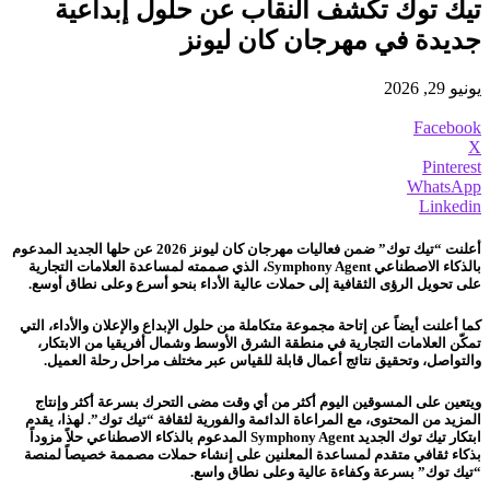
تيك توك تكشف النقاب عن حلول إبداعية
جديدة في مهرجان كان ليونز
يونيو 29, 2026
Facebook
X
Pinterest
WhatsApp
Linkedin
أعلنت “تيك توك” ضمن فعاليات مهرجان كان ليونز 2026 عن حلها الجديد المدعوم
بالذكاء الاصطناعي Symphony Agent، الذي صممته لمساعدة العلامات التجارية
على تحويل الرؤى الثقافية إلى حملات عالية الأداء بنحو أسرع وعلى نطاق أوسع.
كما أعلنت أيضاً عن إتاحة مجموعة متكاملة من حلول الإبداع والإعلان والأداء، التي
تمكّن العلامات التجارية في منطقة الشرق الأوسط وشمال أفريقيا من الابتكار،
والتواصل، وتحقيق نتائج أعمال قابلة للقياس عبر مختلف مراحل رحلة العميل.
ويتعين على المسوقين اليوم أكثر من أي وقت مضى التحرك بسرعة أكثر وإنتاج
المزيد من المحتوى، مع المراعاة الدائمة والفورية لثقافة “تيك توك”. لهذا، يقدم
ابتكار تيك توك الجديد Symphony Agent المدعوم بالذكاء الاصطناعي حلاً مزوداً
بذكاء ثقافي متقدم لمساعدة المعلنين على إنشاء حملات مصممة خصيصاً لمنصة
“تيك توك” بسرعة وكفاءة عالية وعلى نطاق واسع.