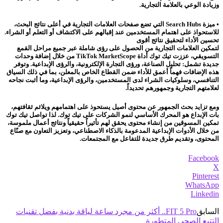
وزيادة الوعي بالعلامة التجارية.
• ميزة Search Hubs التي تضع صفحات العلامات التجارية في أعلى نتائج البحث،
للاستحواذ على اهتمام المستخدمين عند إقبالهم على الاكتشاف أو التعلم أو الشراء.
تحسين الأداء لتحقيق نتائج أقوى
لتمكين العلامات التجارية من الحصول على رؤى شاملة عبر جميع مراحل القمع
التسويقي، عززت تيك توك أداة TikTok MarketScope من خلال إضافة وحدات
جديدة تشمل: تحليل الصناعة، ورؤى التجارة الإلكترونية، والرؤى الإبداعية. وتوفر
هذه الإضافات فهماً أعمق للأداء ضمن القطاع الخاص بالمعلن، بما في ذلك السياق
التنافسي، وسلوكيات الشراء لدى المستخدمين، والرؤى الإبداعية، وما أثبت نجاحه
لعلامتهم التجارية وجمهورهم تحديداً.
ومع تزايد بحث الجمهور عن محتوى أصيل يستحوذ على اهتمامهم ويلائم ثقافتهم،
بات الإبداع هو المحرك الأساسي لنمو الشركات على تيك توك. لذا تواصل تيك توك
تمكين المسوقين من إنشاء محتوى يحقق لهم تأثيراً حقيقياً ونتائج أعمال ملموسة،
من خلال الأدوات الإبداعية المدعومة بالذكاء الاصطناعي، وتعزيز التعاون مع صنّاع
المحتوى، وتقديم طرق جديدة للتفاعل مع المجتمعات.
Facebook
X
Pinterest
WhatsApp
Linkedin
السابق
FIT 5 Pro.. أكثر من مجرد ساعة لياقة بدنية بفضل تقنيات
التتبع الصحي المتطورة