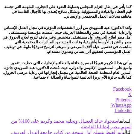
كما يأتي في إطار التزام المجلس بتسليط الضوء على التجارب الملهمة التي تجسد
قيم العطاء والقيادة والمسؤولية، وتشكل نماذج يُحتذى بها للأجيال القادمة في
مختلف مجالات العمل المجتمعي والإنساني.
وتُعد الدكتورة هبة السويدي من أبرز الشخصيات المؤثرة في مجال العمل الإنساني
والرعاية الصحية في مصر والمنطقة العربية، حيث أسست مؤسسة ومستشفى
أهل مصر لعلاج الحروق، أول مستشفى متخصص وغير هادف للربح لعلاج الحروق في
مصر والشرق الأوسط وأفريقيا، وقادت العديد من المبادرات المجتمعية التي
ساهمت في تحسين حياة آلاف المرضى وأسرهم، لترسخ نموذجًا ملهمًا في توظيف
العمل المؤسسي لتحقيق أثر إنساني وتنموي مستدام.
ويأتي هذا التكريم تتويجًا لمسيرة حافلة بالعطاء والإنجازات التي حظيت بتقدير
واسع على المستويين الإقليمي والدولي، حيث مُنحت الدكتورة هبة السويدي جائزة
المدير العام لمنظمة الصحة العالمية عن مجمل إنجازاتها في رعاية مرضى الحروق،
كما نالت جائزة الأم تريزا العالمية للمواساة والعدالة الاجتماعية.
Facebook
X
Pinterest
WhatsApp
Linkedin
السابق
استحواذ خالد العسال ونجليه محمد وكريم على 100% من
أسهم مصر إيطاليا القابضة
التالي
أبو الغيط يتسلم أول نسخة من كتاب جامعة الدول العربية..