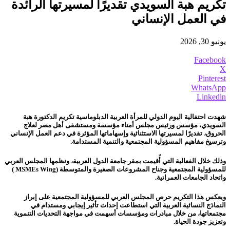
تكريم هبة السويدي تقديرًا لمسيرتها الرائدة
في العمل الإنساني
يونيو 30, 2026
Facebook
X
Pinterest
WhatsApp
Linkedin
شهدت احتفالية اليوم الدولي للمرأة العربية الدبلوماسية تكريم الدكتورة هبة
السويدي، مؤسس ورئيس مجلس أمناء مؤسسة ومستشفى أهل مصر لعلاج
الحروق، تقديرًا لمسيرتها الاستثنائية وإسهاماتها المؤثرة في دعم العمل الإنساني
وترسيخ مفاهيم المسؤولية المجتمعية والتنمية المستدامة.
وذلك خلال الفعالية التي أُقيمت بمقر جامعة الدول العربية، ونظمها المجلس العربي
للمسؤولية المجتمعية وجناح المشروعات الصغيرة والمتوسطة (MSMEs Wing )
واتحاد الجامعات العمرانية.
ويعكس هذا التكريم حرص المجلس العربي للمسؤولية المجتمعية على إبراز
النماذج النسائية العربية التي استطاعت إحداث تأثير إيجابي ومستدام في
مجتمعاتها، من خلال مبادرات ومؤسسات أسهمت في مواجهة التحديات التنموية
وتعزيز جودة الحياة.