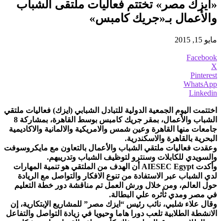
«ايزك مصر» تختتم فعاليات ملتقى الشباب
والأعمال بـ«جريك كامبس»
مايو 15, 2015
Facebook
X
Pinterest
WhatsApp
Linkedin
اختتمت اليوم الجمعية الدولية للتبادل الشبابي (ايزك) فعاليات ملتقي
الشباب والأعمال، بمقر جريك كامبس بوسط القاهرة، بمشاركة 8
جامعات منها القاهرة وعين شمس والامريكية والالمانية والاكاديمية
البحرية بالقاهرة والاسكندرية.
وعقدت فعاليات ملتقي الشباب والأعمال بالتعاون مع مايكروسوفت
والسويدي للكابلات وسنترو لتوظيف الشباب وتدريبهم.
وأكدت AIESEC Egypt أن الهدف من الملتقي هو تنمية المهارات
لدي الشباب عبر الاستفادة من تنوع الافكار والتواصل مع الريادة
حول العالم، ومن خلال ورش العمل تم مناقشة دور خطة التعليم
في مصر ومدي ثأثره علي البطالة.
وقال علاء شلبي، نائب رئيس “ايزك مصر” للمشاريع الإبتكارية، إن
الانشطة الطلابية تلعب دورا هاما وحيويا في زيادة التواصل والتفاعل