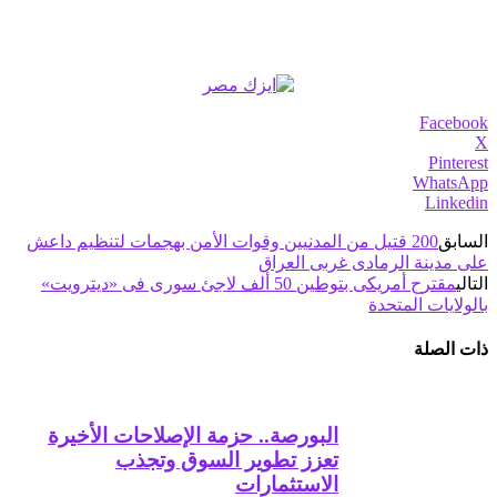
Facebook
X
Pinterest
WhatsApp
Linkedin
السابق
200 قتيل من المدنيين وقوات الأمن بهجمات لتنظيم داعش
على مدينة الرمادى غربى العراق
التالي
مقترح أمريكى بتوطين 50 ألف لاجئ سورى فى «ديترويت»
بالولايات المتحدة
ذات الصلة
البورصة.. حزمة الإصلاحات الأخيرة
تعزز تطوير السوق وتجذب
الاستثمارات