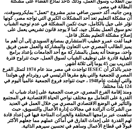
بين الطلاب وسوق العمل، وذلك كأحد نماذج القضاء على مشكلة
البطالة في مصر.
ومن جانبه، أكد حسين صافي مدير مشروع “تعمل” بمايكروسوفت،
أن مشكلة التعليم تعد أحد المشكلات الكبري التي تواجه مصر، كونها
تؤثر على جيل بالكامل، حيث تكمن المشكلة في عدم توجيه الشباب
نحو سوق العمل بشكل جيد، كما لا يوجد قانون تشريعي يعمل على
إصلاح مشكلة التعليم بشكل فاعل.
فيما لفت عمرو خطيب الاستشاري بمصانع السويدي إلى أن أهم ما
يميز الطالب المصري حب التعاون والمشاركة والعمل ضمن فريق
واحد، موضحا أنه يعمل بالمشاركة مع أحد الجامعات بإعداد برامج
تأهيلية قادرة على توظيف الشباب لسوق العمل، حيث تتراوح فترة
التدريب بين 45 يوما إلى ثلاثة أشهر.
جدير بالذكر أن IESEC تواجدت في مصر منذ عام 1974 لتمثل الفرع
المصري للجمعية والتي يقع مقرها الرئيسي في روتردام في هولندا
والتي أنشئت عام1948 ، حيث تتواجد فروع الجمعية عالمياً اليوم في
124 بلداً مختلفاً.
ومنذ إقامة الفرع المصري، حرصت الجمعية على إعداد شباب له
القدرة على التعامل مع مختلف نواحي الحياة الاقتصادية في المجتمع
والتأثير في الوضع الاقتصادي المصري من خلال العمل في العديد
من الشركات الرائدة في مجالات إدارة الأعمال والتسويق، حبث
ساهمت عبر برامجها المختلفة والخبرات المتاحة فيها في إعداد قادة
لهم القدرة على إحداث الفارق في أماكن عملهم مما جعلهم الأكثر
قبولاً في قطاع الأعمال وساهم في تحسين سيرهم الذاتية.