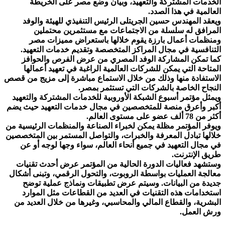
الخدمات المشتركة والتعهيد، وبيان وضع مصر على الخريطة
العالمية في هذا الصدد.
ويعقد المهندس حسين الجريتلى الرئيس التنفيذي للهيئة والوفد
المرافق له سلسلة من الاجتماعات مع مستثمرين محتملين
ومنظمات أعمال بارزة يقوم خلالها باستعراض مميزات مصر
التنافسية في مجال المراكز المتخصصة وتقديم خدمات التعهيد.
كما تمكن المشاركة الوفد المصري من عرض الفرص والحوافز
المتاحة التي يمكن للشركات العالمية الراغبة في تعهيد أعمالها
الاستفادة منها وذلك من خلال الاستماع مباشرة إلى مزيج من قصص
النجاح الخاصة بالشركات التي تستثمر بمصر.
ويمثل مؤتمر أسبوع الشبكة الأوروبية للخدمات المشتركة والتعهيد
أكبر وأعرق منصة للمتخصصين في مجال خدمات التعهيد حيث يضم
أكثر من 78 ألف عضو على مستوى العالم.
ويوفر المؤتمر مظلة يمكن لخبراء الصناعة والمنظمات الرئيسية من
خلالها تبادل المعرفة والخبرات، والتواصل المستمر بين المتخصصين
في مجال التعهيد في جميع أنحاء العالم، سواء وجها لوجه أو عن
طريق الإنترنت.
وستشهد فعاليات الدورة الحالية من المؤتمر عرض أحدث تقنيات
معالجة العمليات بواسطة الروبوت، والتحول الرقمي، وتبنى أشكال
جديدة من البيانات. وسيتم عرض تطبيقات ونماذج عملية توضح
استخدامات هذه التقنيات في العديد من القطاعات مثل الموارد
البشرية، والقطاع المالي والمحاسبي، وغيرها من خلال العديد من
ورش العمل.