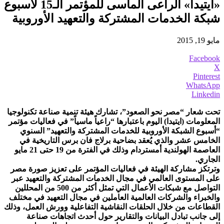
«ايتيدا» الراعى الماسى للمؤتمر الـ15 لأسبوع
شبكة الخدمات المشتركة والتعهيد الأوروبية
مايو 19, 2015
Facebook
X
Pinterest
WhatsApp
Linkedin
تحت شعار “مصر نحو الصعود”، تشارك هيئة تنمية صناعة تكنولوجيا
المعلومات (ايتيدا) اليوم باعتبارها “راعياً ماسياً” في فعاليات مؤتمر
“أسبوع الشبكة الأوروبية للخدمات المشتركة والتعهيد” السنوي
الخامس عشر والذي يُعقد بضاحية برلاج فان برس التاريخية في
العاصمة الهولندية أمستردام وذلك في الفترة من 19 حتى 21 مايو
الجاري.
وترتكز مشاركة الهيئة في فعاليات المؤتمر على تعزيز صورة مصر
على المستوى العالمي في مجال الخدمات المشتركة والتعهيد عبر
التواصل مع شبكات الأعمال التي تمثل أكثر من 500 من المحللين
والخبراء والشركات العالمية العاملين في مجال التعهيد في مختلف
القطاعات من خلال الحلقات النقاشية التفاعلية وورش العمل، وذلك
إلى جانب تبادل البيانات والتقارير حول أحدث اتجاهات صناعة