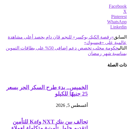
Facebook
X
Pinterest
WhatsApp
Linkedin
السابق
«رقصة الكيك بوكسر» للنجم ڤان دام يحصد أعلى مشاهدة
عالمية على «فيسبوك»
التالي
حكومة محلب تخصص دعم إضافى 50% على بطاقات التموين
بمناسبة شهر رمضان
ذات الصلة
الخميس.. بدء طرح السكر الحر بسعر
25 جنيهًا للكيلو
أغسطس 5, 2026
تحالف بين بنك NXT وKaf للتأمين
لتقديم حلول تأمينية متكاملة لعملاء...