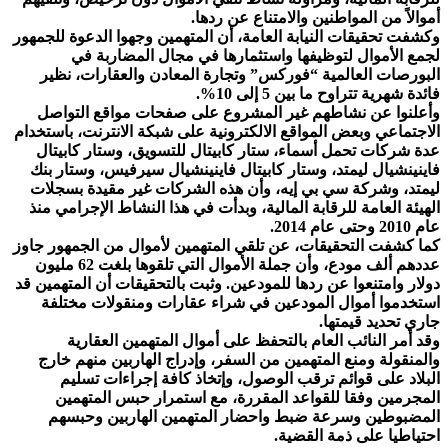
أموالاً من المواطنين والامتناع عن ردها.
وكشفت تحقيقات النيابة العامة، أن المتهمين وجهوا الدعوة للجمهور
لجمع الأموال لتوظيفها واستثمارها في مجال المضاربة في
البورصات العالمية “فوركس” وتجارة المعادن والعقارات، نظير
فائدة شهرية تتراوح ما بين 5 إلى 10%.
وأعلنوا عن نشاطهم غير المشروع على صفحات مواقع التواصل
الاجتماعي وبعض المواقع الالكترونية على شبكة الانترنت، باستخدام
عدة شركات تحمل أسماء، ستار كابيتال للتسويق، وستار كابيتال
فاينينشيال ليمتد، وستار كابيتال فاينينشيال سيرفيس، وستار بنك
ليمتد، وشركة سي بي إيه، وأن هذه الشركات غير مقيدة بسجلات
الهيئة العامة للرقابة المالية، وبدأت في هذا النشاط الإجرامي منذ
عام 2010 وحتى عام 2014.
كما كشفت التحقيقات، عن تلقي المتهمين لأموال من الجمهور جاوز
عددهم ألف مودع، وأن جملة الأموال التي تلقوها بلغت 62 مليون
دولار وامتنعوا عن ردها للمودعين. وثبت بالتحقيقات أن المتهمين قد
استخدموا أموال المودعين في شراء عقارات ومنقولات مختلفة
جاري تحديد قيمتها.
وقد أمر النائب العام بالتحفظ على أموال المتهمين العقارية
والمنقولة ومنع المتهمين من السفر، وإدراج الهاربين منهم خارج
البلاد على قوائم ترقب الوصول، وإتخاذ كافة إجراءات تسليم
المجرمين وفقا للقواعد المقررة، مع استمرار حبس المتهمين
المضبوطين وسرعة ضبط واحضار المتهمين الهاربين وحبسهم
احتياطيا على ذمة القضية.