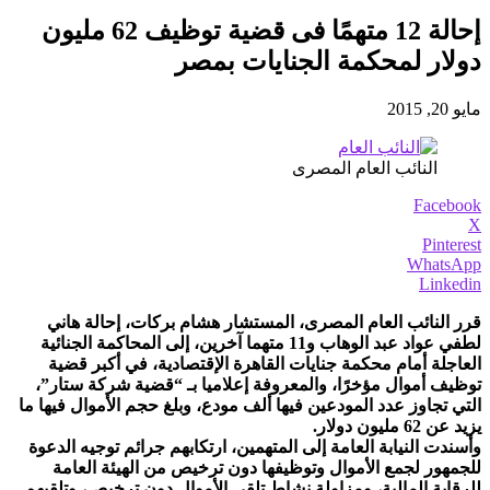
إحالة 12 متهمًا فى قضية توظيف 62 مليون
دولار لمحكمة الجنايات بمصر
مايو 20, 2015
النائب العام المصرى
Facebook
X
Pinterest
WhatsApp
Linkedin
قرر النائب العام المصرى، المستشار هشام بركات، إحالة هاني
لطفي عواد عبد الوهاب و11 متهما آخرين، إلى المحاكمة الجنائية
العاجلة أمام محكمة جنايات القاهرة الإقتصادية، في أكبر قضية
توظيف أموال مؤخرًا، والمعروفة إعلاميا بـ “قضية شركة ستار”،
التي تجاوز عدد المودعين فيها ألف مودع، وبلغ حجم الأموال فيها ما
يزيد عن 62 مليون دولار.
وأسندت النيابة العامة إلى المتهمين، ارتكابهم جرائم توجيه الدعوة
للجمهور لجمع الأموال وتوظيفها دون ترخيص من الهيئة العامة
للرقابة المالية، ومزاولة نشاط تلقي الأموال دون ترخيص، وتلقيهم