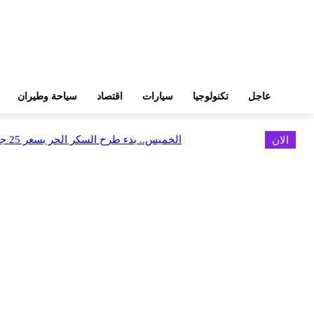
عاجل
تكنولوجيا
سيارات
اقتصاد
سياحة وطيران
الان
الخميس.. بدء طرح السكر الحر بسعر 25 جنيهًا للكيلو
اخر الاخبار
البورصة وجهاز التمثيل التجاري يروجان لسوق المال وجذب الاستثمارات الأجن
أغسطس 6, 2026
FEDIS وحلول تتشاركان في تطوير أول منصة للسياحة الصحية بالمنطقة
أغسطس 6, 2026