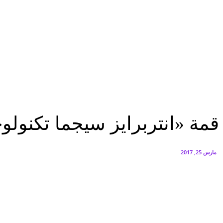
البنك العربي يطلق حملة الاسترداد النقدي الصيفية
أغسطس 6, 2026
سيتي إيدج توقع شراكة مع ڤودافون مصر لتوفير خدمات Triple Play الذكية بمشروع داون تاون بالعلمين الجديدة
أغسطس 6, 2026
مؤتمرات
قمة «انتربرايز سيجما تكنولوجيز» تحفز الإسراع بمنظومة التحول الرقمى
مؤتمرات
قمة «انتربرايز سيجما تكنولو
مارس 25, 2017