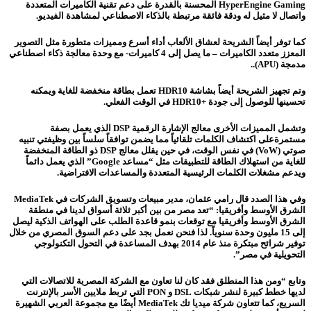
HyperEngine Gaming المحسنة بالقدرة على دعم تقنية الكاميرات المتعددة
واتصال لا مثيل له ودقة فائقة مرتبطة بالذكاء الاصطناعي لمشاهدة الفيديو.
كما توفر أيضاً الشريحة لعشاق الألعاب أداء أسرع ومميزات متطورة مثل التصوير
المعزز متعدد الكاميرات – ما يصل إلى 4 كاميرات- مع وحدة معالجة ذكاء اصطناعي
مدمجة (APU)..
وتم تجهيز الشريحة أيضاً بشاشة HDR10 تعمل بطاقة منخفضة للغاية ويمكنه
تحسينها للوصول إلى جودة +HDR10 في الوقت الفعلي.
وتشمل المميزات الأخرى معالج الإشارة الرقمية DSP الذي يعمل بصفة
مستمرةعلى اكتشاف الكلمات تلقائياً مما يضمن توافقاً سلساً بين وظيفتي تنبيه
صوتي (VoW) في نفس الوقت، في حين يقلل معالج DSP ذو الطاقة المنخفضة
للغاية من استهلاك الطاقة للتطبيقات مثل “مساعد Google” الذي يعمل دائماً
ويدعم مشغلات الكلمات الرئيسية المتعددة والمساعدات الافتراضية.
وفي هذا الصدد قال رامي عثمان، مدير مبيعات وتسويق الشركات في MediaTek
الشرق الأوسط وأفريقيا: “تعد مصر من بين أكبر ثلاثة أسواق لدينا في منطقة
الشرق الأوسط وأفريقيا مع توقعات بنمو قاعدة الطلب على الهواتف الذكية ليصل
إلى 15 مليون وحدة سنوياً. لذا فنحن نعمل بجد على دعم السوق المصري من خلال
توفير شرائح مبتكرة منذ عام 2014 بهدف المساعدة في التحول التكنولوجي
التحويلية في مصر”.
وتابع “ومن هذا المنطلق فقد كان لنا تعاون مع الشركة المصرية للاتصالات التي
لديها خطط كبيرة لنشر شبكات DSL و PON التي تربط ملايين الأسر بالإنترنت
السريع، كما تتعاون شركة ميديا تك MediaTek أيضًا مع مجموعة العربي الشهيرة