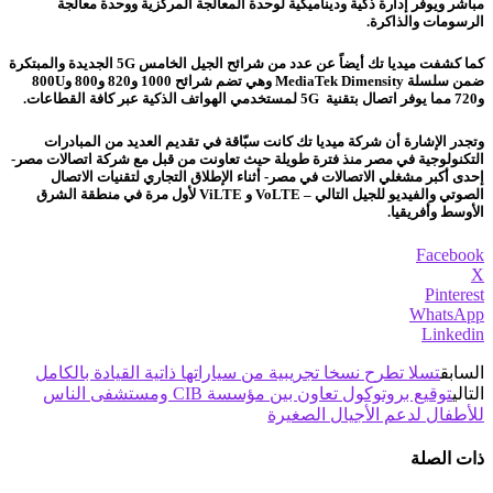
مباشر ويوفر إدارة ذكية وديناميكية لوحدة المعالجة المركزية ووحدة معالجة
الرسومات والذاكرة.
كما كشفت ميديا تك أيضاً عن عدد من شرائح الجيل الخامس 5G الجديدة والمبتكرة
ضمن سلسلة MediaTek Dimensity وهي تضم شرائح 1000 و820 و800 و800U
و720 مما يوفر اتصال بتقنية 5G لمستخدمي الهواتف الذكية عبر كافة القطاعات.
وتجدر الإشارة أن شركة ميديا تك كانت سبّاقة في تقديم العديد من المبادرات
التكنولوجية في مصر منذ فترة طويلة حيث تعاونت من قبل مع شركة اتصالات مصر-
إحدى أكبر مشغلي الاتصالات في مصر- أثناء الإطلاق التجاري لتقنيات الاتصال
الصوتي والفيديو للجيل التالي – VoLTE و ViLTE لأول مرة في منطقة الشرق
الأوسط وأفريقيا.
Facebook
X
Pinterest
WhatsApp
Linkedin
السابق
تسلا تطرح نسخا تجريبية من سياراتها ذاتية القيادة بالكامل
التالي
توقيع بروتوكول تعاون بين مؤسسة CIB ومستشفى الناس
للأطفال لدعم الأجيال الصغيرة
ذات الصلة