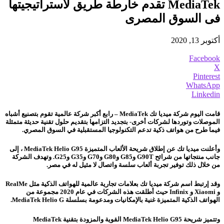
MediaTek تقدم خارطة طريق لاستراتيجيتها
فى السوق المصرى
أكتوبر 13, 2020
Facebook
X
Pinterest
WhatsApp
Linkedin
قامت اليوم شركة ميديا تك MediaTek – رابع أكبر شركة عالمية تقوم بتصنيع أشباه
الموصلات وتوردها لشركات أخرى- بتجديد التزامها بتقديم حلول تقنية حديثة متمثلة
فيما طرح من هواتف ذكية تدعم التكنولوجيا المستقبلية في السوق المصري.
وأعلنت ميديا تك عن إطلاق شريحة الألعاب المتميزة MediaTek Helio G95 ، إلى
جانب منتجاتها من شرائح G90T وG85 وG80 وG70 وG35 وG25. وتهدف الشركة
من خلال ذلك توفير تجربة ألعاب سلسة واتصال لا مثيل له في مصر.
وقد إرتبط اسم شركة ميديا تك بعلامات تجارية عالمية للهواتف الذكية مثل RealMe
و Xiaomi و Infinix حيث أطلقت هذه الشركات في عام 2020 مجموعة من
الهواتف الذكية المتميزة غنية بالإمكانيات ومدعومة بسلسلة MediaTek Helio G.
وتتميز شريحة MediaTek Helio G95 القوية والمزودة بتقنية MediaTek