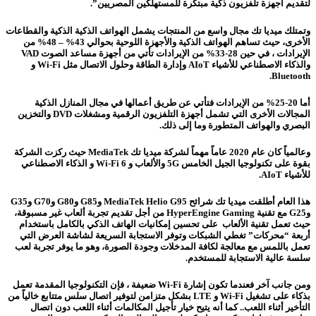
لتقديم أجهزة تلفزيون ذكية مبتكرة للمستهلكين المصريين”.
وتمتلك ميديا تك مجال واسع من المنتجات يشمل الهواتف الذكية الذكية والقطاعات
الأخرى، حيث تساهم الهواتف الذكية والأجهزة اللوحية بحوالي 43% – 48% من
الإيرادات ، في حين 28-33% من الإيرادات تأتي من أجهزة مساعد الصوت VAD
والذكاء الاصطناعي للأشياء AIoT وإدارة الطاقة وحلول الاتصال مثل Wi-Fi و
Bluetooth.
أما 20-25% من الإيرادات فتأتي عن طريق أعمالها في مجال المنازل الذكية
المجالات الأخرى التي تشمل أجهزة التلفزيون الرقمية ومشغلات DVD والتخزين
البصري والهواتف المتطورة وما إلى ذلك.
وعالمياً كان عام 2020 عاماً مهماً لشركة ميديا تك MediaTek حيث ركزت الشركة
بقوة على تكنولوجيا الجيل الخامس 5G والألعاب و Wi-Fi 6 و الذكاء الاصطناعي
للأشياء AIoT.
هذا العام أطلقت ميديا تك شرائح MediaTek Helio G95 وG85 وG80 وG70 وG35
وG25 مع تقنية HyperEngine Gaming من أجل تقديم تجربة ألعاب غير مسبوقة،
حيث تعمل تقنية الألعاب على تحسين إمكانيات الهاتف الذكي بالكامل باستخدام
أربعة “محركات” تغطي الشبكات وتوفر الاستجابة السريعة لشاشة العرض التي
تعمل باللمس مع معالجة لكافة المدخلات وجودة الصورة، وهو ما يوفر تجربة لعب
سلسة عالية الاستجابة للمستخدم.
ومن جانب آخر فعندما تكون إشارة Wi-Fi ضعيفة ، فإن التكنولوجيا المقدمة تعمل
بذكاء على تشغيل Wi-Fi و LTE بشكل متزامن لتوفير اتصال سلس متتابع خالياً من
التأخير أثناء اللعب.. كما أنه يتيح خيار تأجيل المكالمات أثناء اللعب دون اتصال