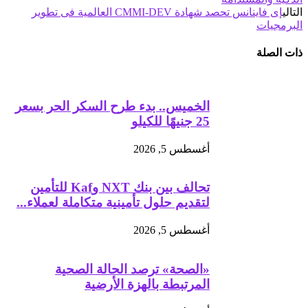
التالي
إى فاينانس تحصد شهادة CMMI-DEV العالمية فى تطوير
البرمجيات
ذات الصلة
الخميس.. بدء طرح السكر الحر بسعر
25 جنيهًا للكيلو
أغسطس 5, 2026
تحالف بين بنك NXT وKaf للتأمين
لتقديم حلول تأمينية متكاملة لعملاء...
أغسطس 5, 2026
«الصحة» ترصد الحالة الصحية
المرتبطة بالهزة الأرضية