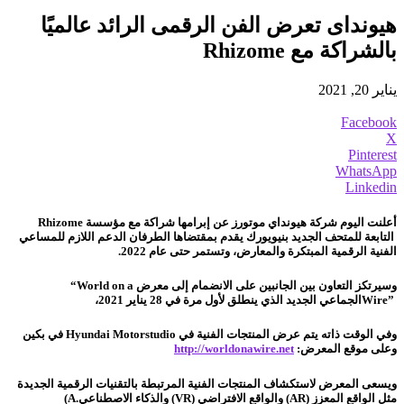
هيونداى تعرض الفن الرقمى الرائد عالميًا
بالشراكة مع Rhizome
يناير 20, 2021
Facebook
X
Pinterest
WhatsApp
Linkedin
أعلنت اليوم شركة هيونداي موتورز عن إبرامها شراكة مع مؤسسة
Rhizome
التابعة للمتحف الجديد بنيويورك يقدم بمقتضاها الطرفان الدعم اللازم للمساعي
الفنية الرقمية المبتكرة والمعارض، وتستمر حتى عام 2022.
وسيرتكز التعاون بين الجانبين على الانضمام إلى معرض
“World on a
Wire”
الجماعي الجديد الذي ينطلق لأول مرة في 28 يناير 2021،
وفي الوقت ذاته يتم عرض المنتجات الفنية في
Hyundai Motorstudio
في بكين
وعلى موقع المعرض:
http://worldonawire.net
ويسعى المعرض لاستكشاف المنتجات الفنية المرتبطة بالتقنيات الرقمية الجديدة
مثل الواقع المعزز
(AR)
والواقع الافتراضي
(VR)
والذكاء الاصطناعي
(A.