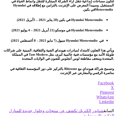
لتكون مساحات إبداعية تنقل آراء الشركة المبتكرة للتنقل وأنماط الحياة في
المستقبل. وسيبدأ المعرض على الإنترنت بالتزامن مع إطلاقه في
Hyundai
Motorstudio
في بكين.
Hyundai Motorstudio
في بكين (28 يناير 2021 – 5أبريل 2021)
Hyundai Motorstudio
في موسكو (21 أبريل 2021 – 4 يوليو 2021)
Hyundai Motorstudio في
سيول (7 مايو 2021 – 8 أغسطس 2021)
ويأتي هذا التعاون كامتداد لمبادرات هيونداي الفنية والثقافية، المبنية على شراكات
طويلة الأمد مع مؤسسات فنية عالمية كبرى، مثل
Tate Modern
في المملكة
المتحدة ومتحف مقاطعة لوس أنجلوس للفنون في الولايات المتحدة.
وتسمح شراكة هيونداي مع
Rhizome
بالتركيز على دور المؤسسة الثقافية في
مناصرة الرقمي والمعارض عبر الإنترنت
Facebook
X
Pinterest
WhatsApp
Linkedin
السابق
شنايدر إلكتريك تكشف عن منتجات وحلول جديدة للمنازل
الذكية والمستدامة