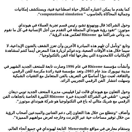
كما يقدم ما يمكن اعتباره أشكال حياة اصطناعية فنية، ويستكشف إمكانيات
وجمالية المحاكاة بالحاسوب ”
computational simulation
“
.
وحول الشراكة؛ قال وونهونغ تشو، رئيس قسم تجربة العملاء في هيونداي
موتورز:
“
تقود رؤية هيونداي المتمثلة في التقدم من أجل الإنسانية في كل ما نقوم
به، وتأتي شراكتنا مع
Rhizome
لتعكس هذه الرؤية”،
وتابع “ونأمل أن تلهم هذه المبادرة الآخرين وأن تعزز الشغف بالفنون الإبداعية، لا
سيما خلال هذه الأوقات الصعبة، وندعوكم لزيارة هذا المعرض أينما كنتم لمشاهدة
الإمكانيات اللامحدودة التي يطرحها لقاء الفن بالتكنولوجيا
.”
وأنشأت مؤسسة
Rhizome
في عام 1996 وصارت تابعة للمتحف الجديد الشهير في
مدينة نيويورك منذ عام 2003، وتعد مؤسسة فنية رائدة مكرسة للفن الرقمي
والثقافة، لعبت دورًا أساسيًا في التعريف بالفن المتعامل مع التقنيات الشبكية
وسهلت انتشار الفن الرقمي التجريبي الرائد
.
وحول التعاون مع هيونداي قالت ليزا فيليبس، مديرة المتحف الجديد توبي ديفان
لويس: “تلتقي في الشراكة الجديدة خبرة
Rhizome
الكبيرة الخاصة باتجاهات الفن
الرقمي مع شريك مثالي له باع في التكنولوجيا هو شركة هيونداي موتورز”.
وأضاف “ونتطلع من خلال هذا التعاون إلى دعم الفنانين والمبدعين أصحاب الرؤية
من خلال توفير مساحات حية عبر الإنترنت وخارجه لعرض مواهبهم المميزة”
.
وستقام معارض في مواقع
Motorstudio
التابعة لهيونداي في جميع أنحاء العالم،