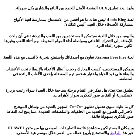
ولهذا يعد تطبيق OLX المنصة الأمثل للجمع بين البائع والشاري بكل سهولة.
لعبة Ludo King: ليس هناك ما هو أفضل من الاستمتاع بممارسة لعبة الألواح
بمشاركة الأصدقاء خلال العيد، أليس كذلك؟.
واليوم، من خلال اللعبة سيتمكن المستخدمين من اللعب والدردشة في آن واحد،
بالإضافة إلى التحرك التلقائي ومواصلة أداء المهام المنوطة بهم أثناء اللعب وغيرها
الكثير بمجرد إلقاء النرد.
لعبة Garena Free Fire: تعاون مع أصدقائك واستمتع بتجربة لا تُنسى مع هذه اللعبة.
ويمكن للمستخدمين كسب المعارك وحجب أنظار الأعداء بالإنبطاح تحت الأعشاب
والبقاء على قيد الحياة واختيار شخصياتهم المفضلة بإحدى الألعاب الرائدة في
المنطقة.
تطبيق Cut Cut: هل تفكر في القيام برحلة سياحية خلال العيد؟ سواء رغبت بزيارة
الاسكندرية أو التقاط صور للذكرى بجوار الأهرامات.
كل ما عليك سوى تحميل تطبيق Cut Cut المجهز بالعديد من وسائل المونتاج
الاحترافي للصور مع العديد من الخلفيات والملصقات العديدة، مما يتيح لك التقاط
صور للذكرى بسهولة فائقة.
وبإمكان المستهلكين مشاهدة قائمة التطبيقات الموصى بها من متجر HUAWEI
عبر هذا
الرابط
والاستمتاع بأروع عطلة من العمر خلال موسم عيد الأضحى.