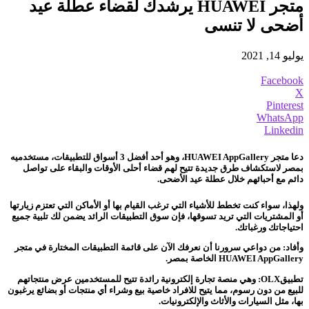
متجر HUAWEI يرشدك لقضاء عطلة عيد
أضحى لا تنسى
يوليو 14, 2021
Facebook
X
Pinterest
WhatsApp
Linkedin
دعا متجر HUAWEI AppGallery، وهو أحد أفضل 3 أسواق للتطبيقات، مستخدميه
بمصر لاستكشاف طرق جديدة تتيح لهم قضاء أحلى الأوقات والبقاء على تواصل
دائم مع أحبائهم خلال عطلة عيد الأضحى.
ولهذا، سواء كنت تخطط للأشياء التي ترغب القيام بها أو الأماكن التي تعتزم زيارتها
أو المشتريات التي تريد تسوقها، فإن سوق التطبيقات الرائد يضمن لك تلبية جميع
احتياجاتك ورغباتك.
وأفاد: من دواعي سرورنا أن نعرفك الآن على قائمة التطبيقات المختارة في متجر
HUAWEI AppGallery الخاصة بمصر.
تطبيقOLX: وهي منصة تجارة إلكترونية رائدة تتيح للمستخدمين عرض منتجاتهم
للبيع من دون رسوم، مما يتيح للافراد خاصية بيع وشراء أي منتجات أو بضائع يرغبون
بها، مثل السيارات والأثاث والإلكترونيات.