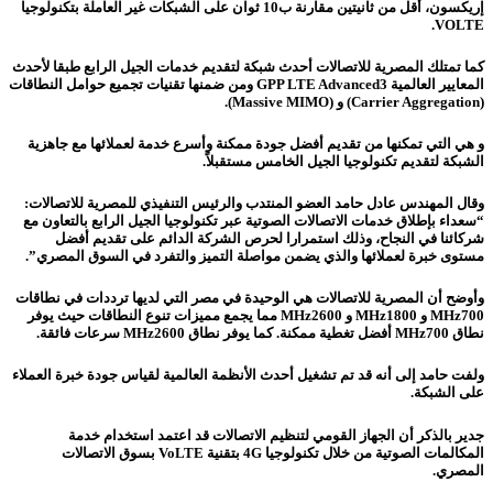
إريكسون، أقل من ثانيتين مقارنة ب10 ثوان على الشبكات غير العاملة بتكنولوجيا
VOLTE.
كما تمتلك المصرية للاتصالات أحدث شبكة لتقديم خدمات الجيل الرابع طبقا لأحدث
المعايير العالمية GPP LTE Advanced3 ومن ضمنها تقنيات تجميع حوامل النطاقات
(Carrier Aggregation) و (Massive MIMO).
و هي التي تمكنها من تقديم أفضل جودة ممكنة وأسرع خدمة لعملائها مع جاهزية
الشبكة لتقديم تكنولوجيا الجيل الخامس مستقبلاً.
وقال المهندس عادل حامد العضو المنتدب والرئيس التنفيذي للمصرية للاتصالات:
“سعداء بإطلاق خدمات الاتصالات الصوتية عبر تكنولوجيا الجيل الرابع بالتعاون مع
شركائنا في النجاح، وذلك استمرارا لحرص الشركة الدائم على تقديم أفضل
مستوى خبرة لعملائها والذي يضمن مواصلة التميز والتفرد في السوق المصري”.
وأوضح أن المصرية للاتصالات هي الوحيدة في مصر التي لديها ترددات في نطاقات
MHz700 و MHz1800 و MHz2600 مما يجمع مميزات تنوع النطاقات حيث يوفر
نطاق MHz700 أفضل تغطية ممكنة.
كما يوفر نطاق MHz2600 سرعات فائقة.
ولفت حامد إلى أنه قد تم تشغيل أحدث الأنظمة العالمية لقياس جودة خبرة العملاء
على الشبكة.
جدير بالذكر أن الجهاز القومي لتنظيم الاتصالات قد اعتمد استخدام خدمة
المكالمات الصوتية من خلال تكنولوجيا 4G بتقنية VoLTE بسوق الاتصالات
المصري.