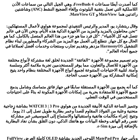
كما أصدرت أيضًا سماعات FreeBuds 4، وهي الجيل التالي من سماعات الأذن
اللاسلكية التي تعمل بتقنية البلوتوث وإلغاء الضجيج النشط (ANC) وشاشتين
رائدتين هما MateView و MateView GT.
وقال ريتشارد يو، المدير والرئيس التنفيذي لمجموعة هواوي لأعمال المستهلكين:
“نحن محاطون بالمزيد والمزيد من الأجهزة الذكية هذه الأيام، ونحن الآن في عالم
تتصل فيه كل الأشياء”. “كل فرد منا هو جزء من هذا العالم المتصل بالكامل، كما هو
الحال مع كل جهاز. نتطلع إلى العمل مع المزيد من الشركاء والمطورين لبناء نظام
التشغيل HarmonyOS مزدهر وتقديم تجارب ومنتجات وخدمات أفضل لعملائنا في
جميع أنحاء العالم”.
وتم تصميم مجموعة الأجهزة “الفائقة” الجديدة لخلق لغة مشتركة لأنواع مختلفة
من الأجهزة للاتصال والتعاون، مما يوفر للمستخدمين تجربة ملائمة أكثر وسلسة
وآمنة. لتلبية الاحتياجات المتنوعة لجميع أنواع الأجهزة المختلفة بنظام واحد يتيح
إمكانية المشاركة بين الأجهزة حسب الحاجة.
كما أنه يجمع بين الأجهزة المستقلة سابقًا في جهاز فائق متماسك وشامل يدمج
جميع الأجهزة للاستفادة بحرية من إمكانات الأجهزة المكونة له بناءً على احتياجات
المستخدمين في الوقت الفعلي.
وتتميز الساعة الذكية الأنيقة الجديدة من هواوي WATCH 3 | 3 Pro بشاشة زجاجية
منحنية وعلبة من الفولاذ المقاوم للصدأ وعمر بطارية طويل تصل إلى 21 يوماً.
وتتيح إجراء مكالمات هاتفية واستقبالها والاستماع إلى الموسيقى عبر مشاركة
نفس رقم الهاتف وخطة البيانات مع هاتفك الذكي، دون القلق بشأن نفاد البطارية
بالإضافة إلى ميزة e-Sim.
ويأتي جهاز MatePad Pro اللوحي الجديد بشاشة OLED كاملة العرض FullView