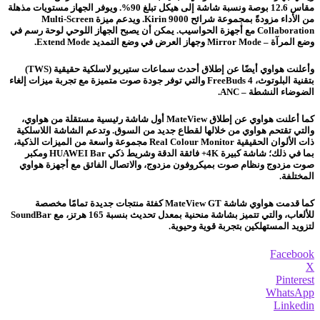
مقاس 12.6 بوصة ونسبة شاشة إلى هيكل تبلغ 90%. ويوفر الجهاز مستويات مذهلة
من الأداء مزودةً بمجموعة شرائح Kirin 9000. ويدعم ميزة Multi-Screen
Collaboration مع أجهزة الحواسيب. يمكن أن يصبح الجهاز اللوحي لوحة رسم في
وضع المرآة – Mirror Mode وجهاز العرض في وضع التمديد Extend Mode.
وأعلنت هواوي أيضًا عن إطلاق أحدث سماعات ستيريو لاسلكية حقيقية (TWS)
بتقنية البلوتوث، FreeBuds 4 والتي توفر جودة صوت متميزة مع تجربة ميزات إلغاء
الضوضاء النشطة – ANC.
كما أعلنت هواوي عن إطلاق MateView أول شاشة رئيسية مستقلة من هواوي،
والتي تقتحم هواوي من خلالها لقطاع جديد من السوق. وتدعم الشاشة اللاسلكية
ذات الألوان الحقيقية Real Colour Monitor مجموعة واسعة من الميزات الذكية،
بما في ذلك؛ شاشة كبيرة 4K+ فائقة الدقة وشريط ذكي HUAWEI Bar ومكبر
صوت مزدوج ونظام صوت بميكروفون مزدوج، والاتصال الفائق مع أجهزة هواوي
المختلفة.
كما قدمت هواوي شاشة MateView GT كفئة منتجات جديدة تمامًا مخصصة
للألعاب، والتي تتميز بشاشة منحنية بمعدل تحديث بنسبة 165 هرتز، مع SoundBar
لتزويد المستهلكين بتجربة قوية وحيوية.
Facebook
X
Pinterest
WhatsApp
Linkedin