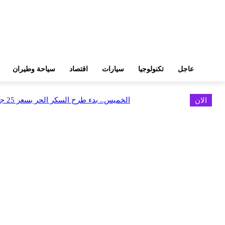
عاجل
تكنولوجيا
سيارات
اقتصاد
سياحة وطيران
الان
الخميس.. بدء طرح السكر الحر بسعر 25 جنيهًا للكيلو
اخر الاخبار
البورصة وجهاز التمثيل التجاري يروجان لسوق المال وجذب الاستثمارات الأجن
أغسطس 6, 2026
FEDIS وحلول تتشاركان في تطوير أول منصة للسياحة الصحية بالمنطقة
أغسطس 6, 2026