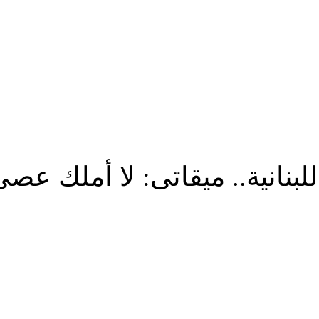
..
للبنانية.. ميقاتى: لا أملك 
شارك