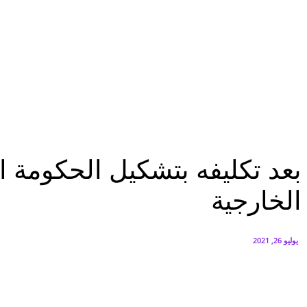
البنك العربي يطلق حملة الاسترداد النقدي الصيفية
أغسطس 6, 2026
سيتي إيدج توقع شراكة مع ڤودافون مصر لتوفير خدمات Triple Play الذكية بمشروع داون تاون بالعلمين الجديدة
أغسطس 6, 2026
الرئيسية
بعد تكليفه بتشكيل الحكومة اللبنانية.. ميقاتى: لا أملك عصى سحرية رغم الضمانات.
الرئيسية
عاجل
عرب وعالم
بعد تكليفه بتشكيل الحكومة ا
الخارجية
يوليو 26, 2021