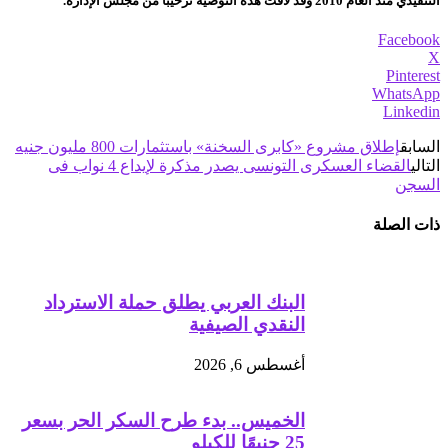
التنفيذي منذ العام 2010 وقد لاقت هذه التوصية ترحيباً من مجلس الإدارة.
Facebook
X
Pinterest
WhatsApp
Linkedin
السابق
إطلاق مشروع «كابرى السخنة» باستثمارات 800 مليون جنيه
التالي
القضاء العسكرى التونسى يصدر مذكرة لإيداع 4 نواب فى
السجن
ذات الصلة
البنك العربي يطلق حملة الاسترداد
النقدي الصيفية
أغسطس 6, 2026
الخميس.. بدء طرح السكر الحر بسعر
25 جنيهًا للكيلو