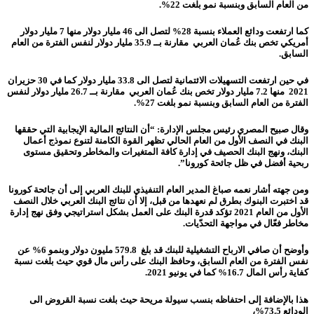
من العام السابق وبنسبة نمو بلغت 22%.
كما ارتفعت ودائع العملاء بنسبة 28% لتصل الى 46 مليار دولار منها 7 مليار دولار
أمريكي تخص بنك عُمان العربي مقارنة بــ 35.9 مليار دولار لنفس الفترة من العام
السابق.
في حين ارتفعت التسهيلات الائتمانية لتصل الى 33.8 مليار دولار كما في 30 حزيران
2021 منها 7.2 مليار دولار تخص بنك عُمان العربي مقارنة بــ 26.7 مليار دولار لنفس
الفترة من العام السابق وبنسبة نمو بلغت 27%.
وقال صبيح المصري رئيس مجلس الإدارة: “أن النتائج المالية الإيجابية التي حققها
البنك في النصف الأول من العام الحالي تظهر القوة الكامنة لتنوع نموذج أعمال
البنك، ونهج البنك الحصيف في إدارة كافة المتغيرات والمخاطر وتحقيق مستوى
ربحية أفضل في ظل جائحة كورونا”.
ومن جهته أشار نعمه صباغ المدير العام التنفيذي للبنك العربي إلى أن جائحة كورونا
قد اختبرت البنوك بطرق لم نعهدها من قبل، إلا أن نتائج البنك العربي خلال النصف
الأول من العام 2021 تؤكد قدرة البنك على العمل بشكل استراتيجي وفق نهج إدارة
مخاطر فعّال في مواجهة التحدّيات.
وأوضح أن صافي الارباح التشغيلية للبنك قد بلغ 579.8 مليون دولار وبنمو 6% عن
نفس الفترة من العام السابق، وحافظ البنك على رأس مال قوي حيث بلغت نسبة
كفاية رأس المال 16.7% كما في يونيو 2021.
هذا بالإضافة إلى احتفاظه بنسب سيولة مريحة حيث بلغت نسبة القروض الى
الودائع 73.5%،