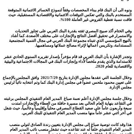
ونوه الى أن البنك قام ببناء المخصصات وفقاً لنموذج الخسائر الائتمانية المتوقعة
المستخدم بالبنك والتي تعكس التوقعات الائتمانية والاقتصادية المستقبلية، حيث
فاقت نسبة تغطية القروض غير العاملة 100%.
وفي الختام أكد صبيح المصري ثقته بقدرة البنك العربي على تجاوز التحديات
والاستمرار في تحقيق أفضل النتائج والإنجازات على مختلف الأصعدة، كما أشاد
بالنهج المؤسسي الذي تتبناه مجموعة البنك العربي في مجال التنمية المجتمعية
المستدامة، وتكريس أعمالها لإثراء مصالح عملائها ومساهميها.
وتجدر الإشارة بأن البنك العربي قد قام مؤخراً بإصدار تقريره السنوي الحادي عشر
للاستدامة والذي يقدم ملخصاً لأداء وإنجازات البنك في المجالات الاجتماعية والبيئية
والاقتصادية للعام 2020.
وخلال الجلسة التي عقدها مجلس الإدارة بتاريخ 2021/7/29 وافق المجلس بالإجماع
على تعيين محمود ملحس عضواً في مجلس إدارة البنك كما وتم انتخابه نائباً لرئيس
مجلس الإدارة.
وخلال جلسة مجلس الإدارة أعلم نعمة صباغ المدير العام التنفيذي المجلس برغبته
في التقاعد بنهاية العام الحالي بعد مسيرة حافلة من العطاء والإنجازات امتدت
سبعة وأربعون عاماً على صعيد القطاع المصرفي محلياً وإقليمياً وعالمياً، حيث شغل
في آخر اثني عشر عاماً منها منصب المدير العام التنفيذي للبنك العربي.
هذا وقد كانت توصية صباغ إلى مجلس الإدارة بتعيين رندة الصادق لتولي منصب
المدير العام التنفيذي خلفاً له عند تقاعده حيث تشغل منصب نائب المدير العام