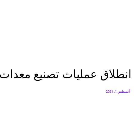
هاتف nova 15 Max مصممًا خصيصًا لإجازة الصيف
أغسطس 5, 2026
بدء أعمال الإنشاءات بـGT Business City بالتزامن مع طرح المرحلة الأولى للبيع
أغسطس 5, 2026
اقتصاد
انطلاق عمليات تصنيع معدات أول محطة مصرية للطاقة النووية فى روسيا
اقتصاد
انطلاق عمليات تصنيع معدات 
أغسطس 1, 2021