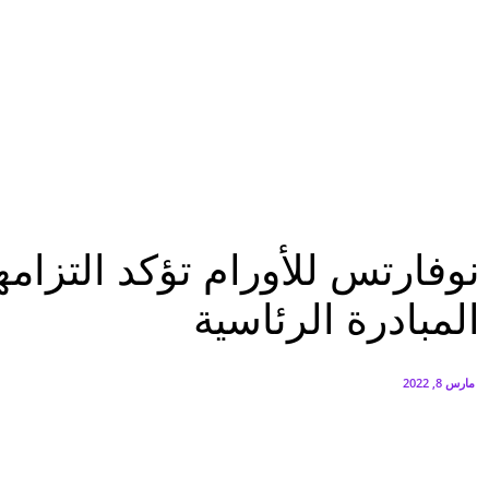
البنك العربي يطلق حملة الاسترداد النقدي الصيفية
أغسطس 6, 2026
سيتي إيدج توقع شراكة مع ڤودافون مصر لتوفير خدمات Triple Play الذكية بمشروع داون تاون بالعلمين الجديدة
أغسطس 6, 2026
المرأة
نوفارتس للأورام تؤكد التزامها بالاستمرار فى دعم صحة المرأة المصرية بالتعاون مع..
المرأة
نوفارتس للأورام تؤكد التزام
المبادرة الرئاسية
مارس 8, 2022