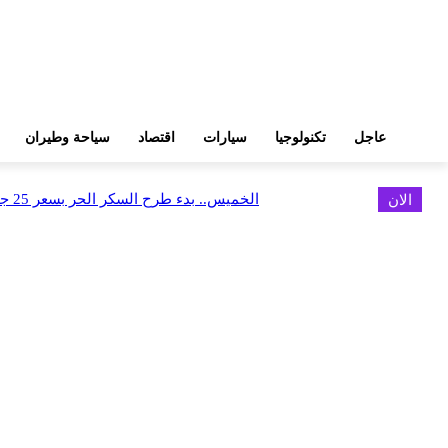
عاجل
تكنولوجيا
سيارات
اقتصاد
سياحة وطيران
الان
الخميس.. بدء طرح السكر الحر بسعر 25 جنيهًا للكيلو
اخر الاخبار
البورصة وجهاز التمثيل التجاري يروجان لسوق المال وجذب الاستثمارات الأجن
أغسطس 6, 2026
FEDIS وحلول تتشاركان في تطوير أول منصة للسياحة الصحية بالمنطقة
أغسطس 6, 2026