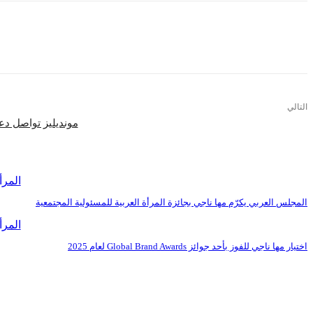
التالي
مونديليز تواصل دع
اقرأ المزيد
المرأ
المجلس العربي يكرّم مها ناجي بجائزة المرأة العربية للمسئولية المجتمعية
المرأ
اختيار مها ناجي للفوز بأحد جوائز Global Brand Awards لعام 2025