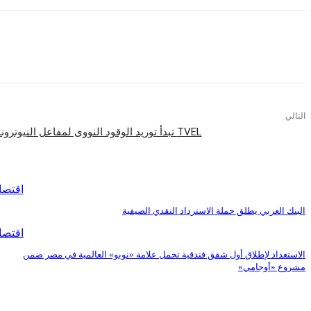
التالي
TVEL تبدأ توريد الوقود النووى لمفاعل النيوترونات السريعة CFR-600 فى الصين
اقرأ المزيد
اقتصا
البنك العربي يطلق حملة الاسترداد النقدي الصيفية
اقتصا
الاستعداد لإطلاق أول شقق فندقية تحمل علامة «نوبو» العالمية في مصر ضمن
مشروع «أوجامي»