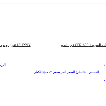
شارك
i’SUPPLY تنجح بجمع 1.5 مليون دولار فى جولة ما قبل التأسيس بقيادة DisrupTech Ventures
د
الرئ
الخميس.. بدء طرح السكر الحر بسعر 25 جنيهًا للكيلو
د