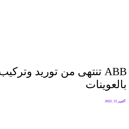
البنك العربي يطلق حملة الاسترداد النقدي الصيفية
أغسطس 6, 2026
سيتي إيدج توقع شراكة مع ڤودافون مصر لتوفير خدمات Triple Play الذكية بمشروع داون تاون بالعلمين الجديدة
أغسطس 6, 2026
اقتصاد
ABB تنتهى من توريد وتركيب منتجات الجهد المنخفض لمصنع البطاطس الجاهزة بالعوينات
اقتصاد
ABB تنتهى من توريد وتر
بالعوينات
أكتوبر 12, 2022