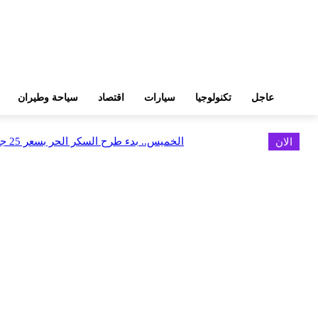
عاجل
تكنولوجيا
سيارات
اقتصاد
سياحة وطيران
الان
الخميس.. بدء طرح السكر الحر بسعر 25 جنيهًا للكيلو
اخر الاخبار
البورصة وجهاز التمثيل التجاري يروجان لسوق المال وجذب الاستثمارات الأجن
أغسطس 6, 2026
FEDIS وحلول تتشاركان في تطوير أول منصة للسياحة الصحية بالمنطقة
أغسطس 6, 2026