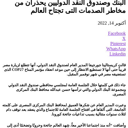
البنك وصندوق النقد الدوليين يحذران من
مخاطر الصدمات التى تجتاح العالم
أكتوبر 14, 2022
Facebook
X
Pinterest
WhatsApp
Linkedin
قالت كريستالينا جورجيفا المدير العام لصندوق النقد الدولي، أنها تتطلع لزيارة مصر
قريباً حتى أنها لا تستطيع الانتظار إلى حين موعد انعقاد مؤتمر المناخ
COP27
الذى
تستضيفه مصر في شهر نوفمبر المقبل.
جاء ذلك في كلمتها خلال الجلسة العامة لمجلسي محافظي صندوق النقد الدولي
ومجموعة البنك الدولي والتي ترأسها حسن عبدالله محافظ البنك المركزى
المصرى.
وعبرت المدير العام عن شكرها العميق لمحافظ البنك المركزى المصرى على كلمته
الجامعة، التى ألقاها فى افتتاح الجلسة العامة للاجتماع والذي ينعقد بعد توقف دام
لثلاث سنوات متتالية بسبب تداعيات جائحة كورونا.
وأضافت “أنه منذ اجتماعنا الأخير معاً، شهد العالم جائحة وحروبًا وتضخمًا أدى إلى