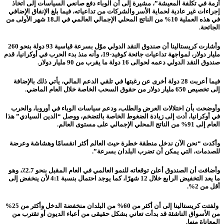
أزمة في تكلفة المعيشة”، مشيرة إلى أن الوباء دفع صانعي السياسات إلى اتخاذ
إجراءات غير عادية لحماية الأسر والشركات من تداعياته، فيما بلغ الإنفاق الإضافي
في هذه العملية 10% من الناتج المحلي الإجمالي العالمي في الـ18 شهر الأولى من
الجائحة.
وأشارت كريستالينا أن صندوق النقد الدولي موّل بسرعة قياسية 93 دولة بنحو 260
مليار دولار، لمواجهة تداعيات جائحة كوفيد-19، وأنه منذ بدء الحرب في أوكرانيا، قدم
صندوق النقد الدولي دعمه لحوالى 16 دولة ما يقرب من 90 مليار دولار.
فيما أعربت 28 دولة أخرى عن رغبتها في تلقي الدعم المالي، يأتي ذلك بالإضافة
إلى تخصيص 650 مليار دولار من حقوق السحب الخاصة خلال العام الماضي.
وأوضحت بأن اختلالات العرض والطلب، ودعم سياسات الوباء في أوروبا، والحرب
في أوكرانيا، أدت إلى زيادة الضغوط الخاصة بالتضخم، ووصل “الدين السيادي” هذا
العام إلى 91% من الناتج المحلي الإجمالي على مستوى العالم.
وأكدت “نحن الآن ندخل منطقة خطرة حيث العالم أكثر انقسامًا وهشاشة وعرضة
للصدمات، التي يمكن أن تضرب البلدان بسرعة”.
وأضافت أن الصندوق أعلن توقعاته للنمو العالمي في العام المقبل بنحو 2.7٪، وهو
ما يعد التخفيض الرابع خلال 12 شهرًا، كما يوجد احتمال بنسبة 4:1 لأن ينخفض إلى
أقل من 2%.
ولفتت
كريستالينا إلى أن أكثر من 60% من البلدان منخفضة الدخل وأكثر من 25%
من الأسواق الناشئة قد بدأت تعاني بشكل حقيقى من أعباء الديون أو تقترب من
المعاناة منها.