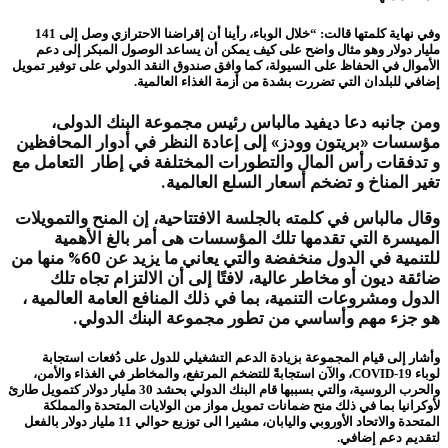
وفي نهاية كلمتها قالت: “خلال الوباء، رأينا أن إقراضنا الاحترازي وصل إلى 141
مليار دولار وهو مثال واضح على كيف يمكن أن يساعد الوصول المبكر إلى دعم
الأموال في الحفاظ على السيولة، كما وافق صندوق النقد الدولي على توفير تمويل
إضافي للبلدان التي تضررت بشدة من أزمة الغذاء العالمية.
ومن جانبه دعا ديفيد مالباس رئيس مجموعة البنك الدولى،
مؤسسات «بريتون وودز» إلى إعادة النظر في أدوار المحافظين
و تدفقات رأس المال والتطورات المختلفة في إطار التعامل مع
تغير المناخ و تضخم أسعار السلع العالمية.
وقال مالباس في كلمته بالجلسة الافتتاحية، إن المنح والتمويلات
الميسرة التي تقدمها تلك المؤسسات هى أمر بالغ الأهمية
للتنمية في الدول منخفضة والتي يعاني ما يزيد عن 60% منها من
ضائقة ديون أو مخاطر عالية، لافتًا إلى أن الالتزام تجاه تلك
الدول ومشروعات التنمية، بما في ذلك المنافع العامة العالمية ،
هو جزء مهم وأساسي من تطور مجموعة البنك الدولي.
وأشار إلى قيام المجموعة بزيادة الدعم التشغيلي للدول على دُفعات استجابة
لوباء
COVID-19
، والآن استجابةً للتضخم المرتفع، والمخاطر في الغذاء والأمن،
والحرب الروسية، والتي بسببها قام البنك الدولي بحشد 30 مليار دولار كتمويل طارئ
لأوكرانيا بما في ذلك منح ضمانات تمويل مواز من الولايات المتحدة والمملكة
المتحدة والاتحاد الأوروبي واليابان، مشيرا الى توزيع حوالي 11 مليار دولار بالفعل
لتقديم دعم إضافي.