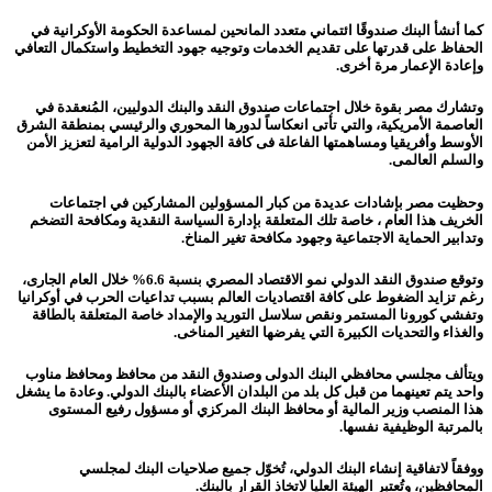
كما أنشأ البنك صندوقًا ائتماني متعدد المانحين لمساعدة الحكومة الأوكرانية في
الحفاظ على قدرتها على تقديم الخدمات وتوجيه جهود التخطيط واستكمال التعافي
وإعادة الإعمار مرة أخرى.
وتشارك مصر بقوة خلال اجتماعات صندوق النقد والبنك الدوليين، المُنعقدة في
العاصمة الأمريكية، والتي تأتى انعكاساً لدورها المحوري والرئيسي بمنطقة الشرق
الأوسط وأفريقيا ومساهمتها الفاعلة فى كافة الجهود الدولية الرامية لتعزيز الأمن
والسلم العالمى.
وحظيت مصر بإشادات عديدة من كبار المسؤولين المشاركين في اجتماعات
الخريف هذا العام ، خاصة تلك المتعلقة بإدارة السياسة النقدية ومكافحة التضخم
وتدابير الحماية الاجتماعية وجهود مكافحة تغير المناخ.
وتوقع صندوق النقد الدولي نمو الاقتصاد المصري بنسبة 6.6% خلال العام الجارى،
رغم تزايد الضغوط على كافة اقتصاديات العالم بسبب تداعيات الحرب في أوكرانيا
وتفشي كورونا المستمر ونقص سلاسل التوريد والإمداد خاصة المتعلقة بالطاقة
والغذاء والتحديات الكبيرة التي يفرضها التغير المناخى.
ويتألف مجلسي محافظي البنك الدولى وصندوق النقد من محافظ ومحافظ مناوب
واحد يتم تعينهما من قبل كل بلد من البلدان الأعضاء بالبنك الدولي. وعادة ما يشغل
هذا المنصب وزير المالية أو محافظ البنك المركزي أو مسؤول رفيع المستوى
بالمرتبة الوظيفية نفسها.
ووفقاً لاتفاقية إنشاء البنك الدولي، تُخوّل جميع صلاحيات البنك لمجلسي
المحافظين، وتُعتبر الهيئة العليا لاتخاذ القرار بالبنك.