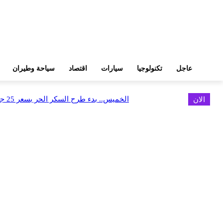
عاجل
تكنولوجيا
سيارات
اقتصاد
سياحة وطيران
الان
الخميس.. بدء طرح السكر الحر بسعر 25 جنيهًا للكيلو
اخر الاخبار
البورصة وجهاز التمثيل التجاري يروجان لسوق المال وجذب الاستثمارات الأجن
أغسطس 6, 2026
FEDIS وحلول تتشاركان في تطوير أول منصة للسياحة الصحية بالمنطقة
أغسطس 6, 2026