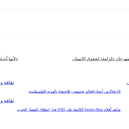
شارك
 مهرجان «كرامة» لحقوق الإنسان
«لأنها أبد
ن
ثقافة و
28 فنانًا من أنحاء العالم يجتمعون للاحتفاء بالهوية الفلسطينية
ثقافة و
شاهد أفلام Spider-Man الكاملة على TOD قبل انطلاق الفصل الجديد