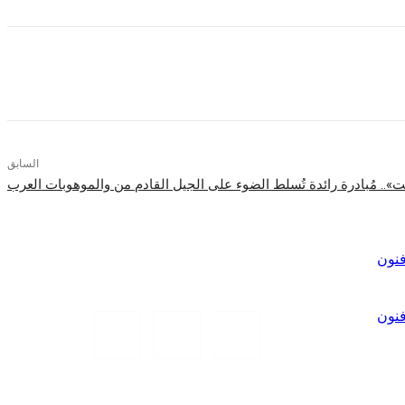
السابق
عت».. مُبادرة رائدة تُسلط الضوء على الجيل القادم من والموهوبات العرب
فنون
فنون