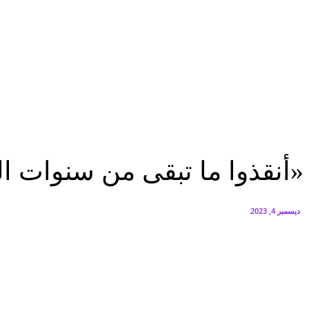
البنك العربي يطلق حملة الاسترداد النقدي الصيفية
أغسطس 6, 2026
سيتي إيدج توقع شراكة مع ڤودافون مصر لتوفير خدمات Triple Play الذكية بمشروع داون تاون بالعلمين الجديدة
أغسطس 6, 2026
ثقافة وفنون
«أنقذوا ما تبقى من سنوات العمر».. كتاب جديد للمؤلف كامل مراد
ثقافة وفنون
«أنقذوا ما تبقى من سنوات ال
ديسمبر 4, 2023