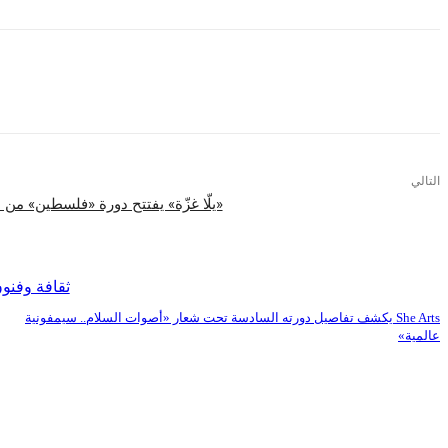
التالي
«يلّا غزّة» يفتتح دورة «فلسطين» من
اقرأ المزيد
ثقافة وفنو
She Arts يكشف تفاصيل دورته السادسة تحت شعار «أصوات السلام.. سيمفونية
عالمية»