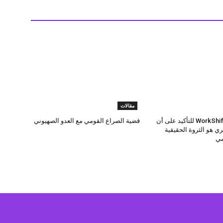
مقالات
انطلاق قمة WorkShift للتأكيد على أن
قضية الصراع القومي مع العدو الصهيوني
ي هو الثروة الحقيقية
مي