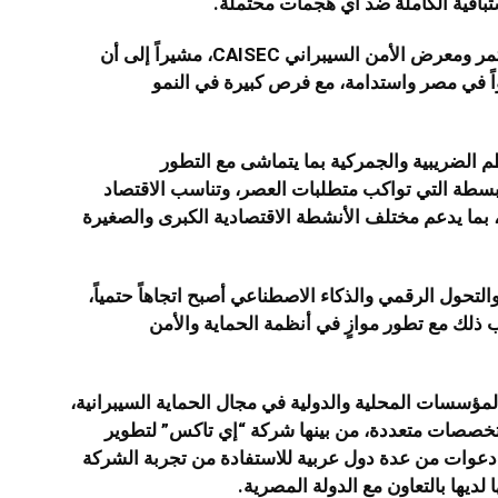
تباقية الكاملة ضد أي هجمات محتملة.
وأعرب عن سعادته بالمشاركة في فعاليات مؤتمر ومعرض الأمن السيبراني CAISEC، مشيراً إلى أن
واً في مصر واستدامة، مع فرص كبيرة في النمو
م الضريبية والجمركية بما يتماشى مع التطور
مبسطة التي تواكب متطلبات العصر، وتناسب الاقتصاد
 بما يدعم مختلف الأنشطة الاقتصادية الكبرى والصغيرة
والتحول الرقمي والذكاء الاصطناعي أصبح اتجاهاً حتمياً،
 ذلك مع تطور موازٍ في أنظمة الحماية والأمن
المؤسسات المحلية والدولية في مجال الحماية السيبرانية،
 تخصصات متعددة، من بينها شركة “إي تاكس” لتطوير
ة دعوات من عدة دول عربية للاستفادة من تجربة الشركة
يها بالتعاون مع الدولة المصرية.