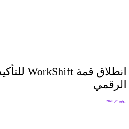
البنك العربي يطلق حملة الاسترداد النقدي الصيفية
أغسطس 6, 2026
سيتي إيدج توقع شراكة مع ڤودافون مصر لتوفير خدمات Triple Play الذكية بمشروع داون تاون بالعلمين الجديدة
أغسطس 6, 2026
مقالات
انطلاق قمة WorkShift للتأكيد على أن الإنسان المصري هو الثروة الحقيقية للاقتصاد...
مقالات
انطلاق قم
الرقمي
يونيو 28, 2026