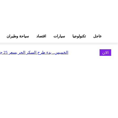
عاجل
تكنولوجيا
سيارات
اقتصاد
سياحة وطيران
الان
الخميس.. بدء طرح السكر الحر بسعر 25 جنيهًا للكيلو
اخر الاخبار
البورصة وجهاز التمثيل التجاري يروجان لسوق المال وجذب الاستثمارات الأجن
أغسطس 6, 2026
FEDIS وحلول تتشاركان في تطوير أول منصة للسياحة الصحية بالمنطقة
أغسطس 6, 2026