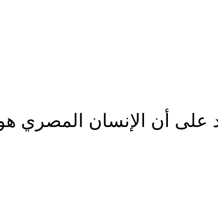
ة WorkShift للتأكيد على أن الإنسان ال
شارك