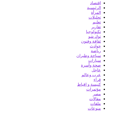
اقتصاد
الرئيسية
المرأة
تحليلات
تعليم
تقارير
تكنولوجيا
توك شو
ثقافة وفنون
حوادث
رياضة
سياحة وطيران
سيارات
صحة وأسرة
عاجل
عرب وعالم
قراء
كنيسة و اقباط
مؤتمرات
مصر
مقالات
ملفات
منوعات